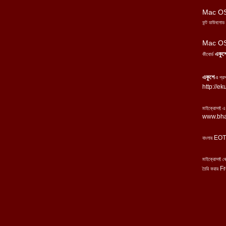
Mac
O
ফন্ট
ডাউনলোড
Mac O
একুশ
কীবোর্ড
এ
কুশে
-
র প্র
http://ek
মাইক্রোসফ্ট 
www.bha
EOT
বাংলায়
মাইক্রোসফ্ট 
Fr
তৈরি করার