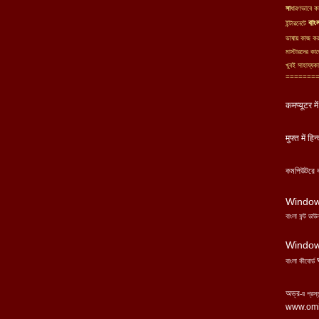
সা
ধারণভাবে ক
বাং
ইন্টারনেটে
ভাষায় কাজ কর
মাস্টারদের কা
খুবই সাহায্যক
=======
कमप्यूटर मे
मुफ्त में ह
কমপিউটরে 
Windo
বাংলা ফন্ট
ডাউ
Windo
বাংলা
কীবোর্ড
অভ্র
-
র প্রস
www.omi