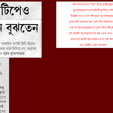
বারণ করা সত্বেও "হাত" চিহ্নে (শ্রী সুব্র
মুখোপাধ্যায়ের দলের নির্বাচনী প্রতীক) ভোট
দিয়েছিল বলে যে দল শ্রী সুব্রত মুখোপাধ্যায়
দলের কর্মি সমর্থকের হাত কেটে নিতে দ্বিধা কর
সেই দল যার ছত্রছায়ায় এই নৃসংশ ঘটনা ঘটিয়ে
সেই জ্যোতি বসু সম্বন্ধে তার কাছ থেকে এমন
রচনা পড়ে বাঙালী আর অবাক হয় না! তাই আ
এই লেখাটিও এখানে রাখলাম!