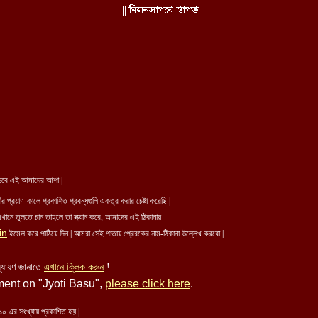
ন হবে এই আমাদের আশা |
ঁর প্রয়াণ-কালে প্রকাশিত প্রবন্ধগুলি একত্র করার চেষ্টা করেছি |
ানে তুলতে চান তাহলে তা স্ক্যান করে, আমাদের এই ঠিকানায়
in
ইমেল করে পাঠিয়ে দিন | আমরা সেই পাতায় প্রেরকের নাম-ঠিকানা উল্লেখ করবো |
ল্যায়ণ জানাতে
এখানে ক্লিক করুন
!
ment on "Jyoti Basu",
please click here
.
১০ এর সংখ্যায় প্রকাশিত হয় |