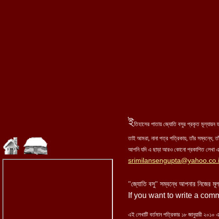
ই
তিহাসের পাতায় জ্যোতি বসুর প্রকৃত মূল্যায়
তাই আমরা, নানা পত্র পত্রিকায়, তাঁর সম্বন্ধে, তা
আপনি যদি এ ছাড়া আরও কোনো প্রকাশিত লেখা এখ
srimilansengupta@yahoo.co.
"জ্যোতি বসু" সম্বন্ধে আপনার নিজের মূ
If you want to write a com
এই লেখাটি বর্তমান পত্রিকার ১৮ জানুয়ারী ২০১০ এ