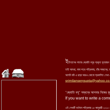
ই
তিহাসের পাতায় জ্যোতি বসুর প্রকৃত মূল্যা
তাই আমরা, নানা পত্র পত্রিকায়, তাঁর সম্বন্ধে, ত
আপনি যদি এ ছাড়া আরও কোনো প্রকাশিত লেখা এ
srimilansengupta@yahoo.co.
"জ্যোতি বসু" সম্বন্ধে আপনার নিজের মূ
If you want to write a co
এই লেখাটি বর্তমান পত্রিকার ১৮ জানুয়ারী ২০১০ 