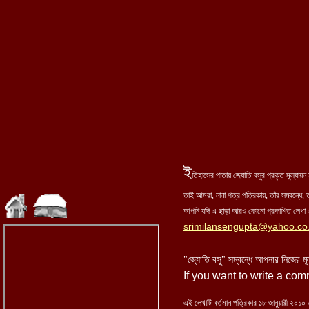
ই
তিহাসের পাতায় জ্যোতি বসুর প্রকৃত মূল্যা
তাই আমরা, নানা পত্র পত্রিকায়, তাঁর সম্বন্ধে, ত
আপনি যদি এ ছাড়া আরও কোনো প্রকাশিত লেখা এ
srimilansengupta@yahoo.co.
"জ্যোতি বসু" সম্বন্ধে আপনার নিজের মূ
If you want to write a co
এই লেখাটি বর্তমান পত্রিকার ১৮ জানুয়ারী ২০১০ 