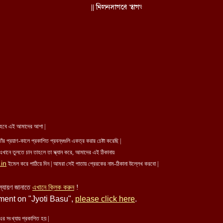
য়ন হবে এই আমাদের আশা |
াঁর প্রয়াণ-কালে প্রকাশিত প্রবন্ধগুলি একত্র করার চেষ্টা করেছি |
খানে তুলতে চান তাহলে তা স্ক্যান করে, আমাদের এই ঠিকানায়
in
ইমেল করে পাঠিয়ে দিন | আমরা সেই পাতায় প্রেরকের নাম-ঠিকানা উল্লেখ করবো |
ল্যায়ণ জানাতে
এখানে ক্লিক করুন
!
mment on "Jyoti Basu",
please click here
.
এর সংখ্যায় প্রকাশিত হয় |