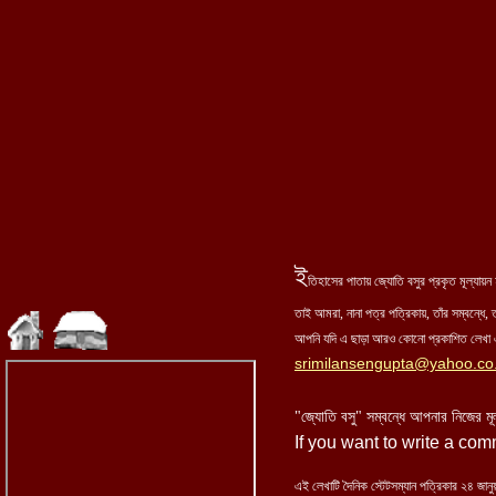
ই
তিহাসের পাতায় জ্যোতি বসুর প্রকৃত মূল্যা
তাই আমরা, নানা পত্র পত্রিকায়, তাঁর সম্বন্ধে, ত
আপনি যদি এ ছাড়া আরও কোনো প্রকাশিত লেখা এ
srimilansengupta@yahoo.co.
"জ্যোতি বসু" সম্বন্ধে আপনার নিজের মূ
If you want to write a co
এই লেখাটি দৈনিক স্টেটসম্যান পত্রিকার ২
৪
জানু