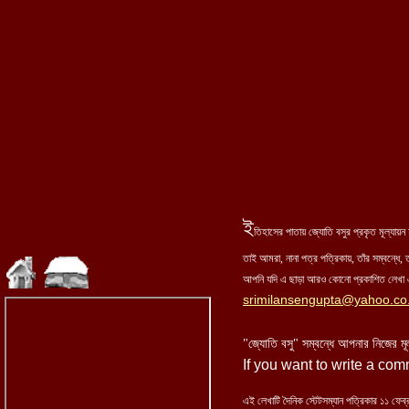
ই
তিহাসের পাতায় জ্যোতি বসুর প্রকৃত মূল্যা
তাই আমরা, নানা পত্র পত্রিকায়, তাঁর সম্বন্ধে, ত
আপনি যদি এ ছাড়া আরও কোনো প্রকাশিত লেখা এ
srimilansengupta@yahoo.co.
"জ্যোতি বসু" সম্বন্ধে আপনার নিজের মূ
If you want to write a co
এই লেখাটি দৈনিক স্টেটসম্যান পত্রিকার ১
১
ফেব্র