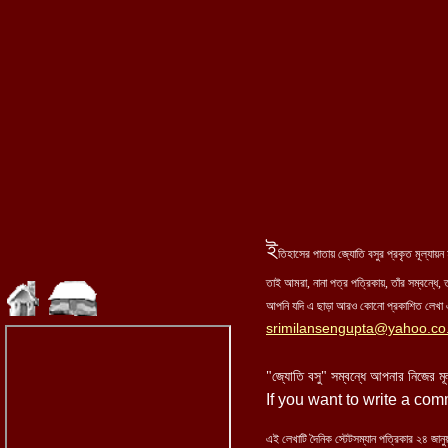
ই
তিহাসের পাতায় জ্যোতি বসুর প্রকৃত মূল্যা
তাই আমরা, নানা পত্র পত্রিকায়, তাঁর সম্বন্ধে, ত
আপনি যদি এ ছাড়া আরও কোনো প্রকাশিত লেখা এ
srimilansengupta@yahoo.co.
"জ্যোতি বসু" সম্বন্ধে আপনার নিজের মূ
If you want to write a co
এই লেখাটি দৈনিক স্টেটসম্যান পত্রিকার ২৪ জানু