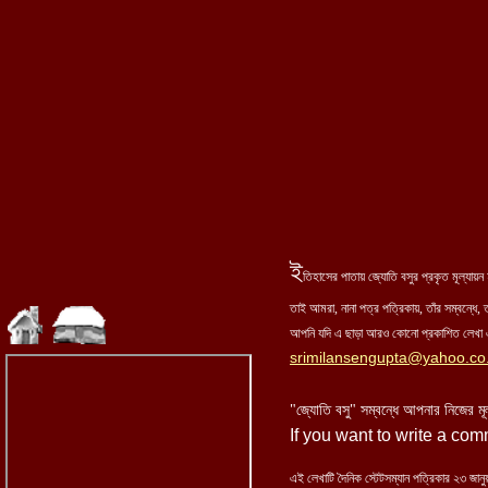
ই
তিহাসের পাতায় জ্যোতি বসুর প্রকৃত মূল্যা
তাই আমরা, নানা পত্র পত্রিকায়, তাঁর সম্বন্ধে, ত
আপনি যদি এ ছাড়া আরও কোনো প্রকাশিত লেখা এ
srimilansengupta@yahoo.co.
"জ্যোতি বসু" সম্বন্ধে আপনার নিজের মূ
If you want to write a co
এই লেখাটি দৈনিক স্টেটসম্যান পত্রিকার ২৩ জানু