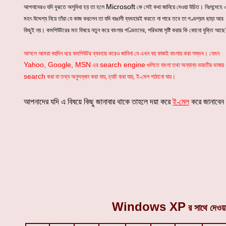
Microsoft
আপনাদেরও যদি বুঝতে অসুবিধা হয় তা হলে
কে সেই কথা জানিয়ে দেওয়া উচিত। নিঃসন্দেহে 
মহৎ উদ্দেশ্য নিয়ে তাঁরা যে কাজ করলেন তা যদি বাঙালী ব্যবহারই করতে না পারে তবে তা পণ্ডশ্রম ছাড়া আর
কিছুই নয়। কমপিউটরের মত বিষয়ে নতুন করে বাংলার পণ্ডিতদের, পরিভাষা সৃষ্টি করার কি কোনো যুক্তি আছে
আসলে আমরা বহুদিন ধরে কমপিউটর ব্যবহার করেও জানিনা যে এখন বহু কাজই বাংলায় করা সম্ভব। যেমন
Yahoo, Google, MSN
search engine
এর
গুলিতে বাংলা তথা অন্যান্য ভারতীয় ভাষায়
search
করা বা তথ্য অনুসন্ধান করা যায়, চ্যাট করা যায়, ই-মেল পাঠানো যায়।
আপনাদের যদি এ বিষয়ে কিছু জানাবার থাকে তাহলে দয়া করে
ই-মেল
করে জানাবে
.
Windows XP
র সাথে দেওয়া 