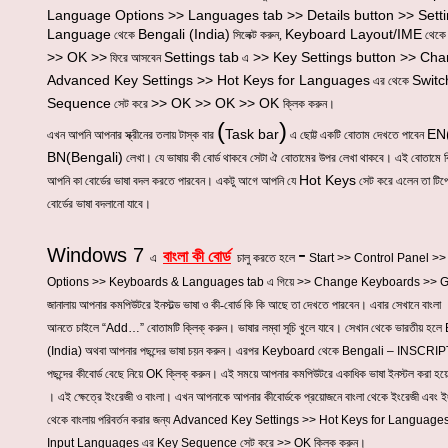
Language Options >> Languages tab >> Details button >> Setti
Language
Bengali (India)
Keyboard Layout/IME
থেকে
সিলেক্ট করুন,
থেক
>> OK >>
Settings tab
>> Key Settings button >> Cha
ফিরে আসবেন
এ
Advanced Key Settings >> Hot Keys for Languages
Switc
এর থেকে
Sequence
>> OK >> OK >> OK
সেট করে
ক্লিক করুন।
(
)
Task bar
EN(
এখন আপনি আপনার স্ক্রীনের তলায় টাস্ক বার
এ ছোট্ট একটি বোতাম দেখতে পাবেন
BN(Bengali)
লেখা। যে ভাষায় কী বোর্ড থাকবে সেটা ঐ বোতামের উপর লেখা থাকবে। এই বোতামে 
Hot Keys
আপনি কা বোর্ডের ভাষা বদল করতে পারবেন। একটু আগে আপনি যে
সেট করে এলেন তা টিপ
বোর্ডের ভাষা বদলানো যাবে।
-
Windows 7
বাংলা কী বোর্ড
এ
চালু করতে হলে
Start >> Control Panel >
Options >> Keyboards & Languages tab
এ গিয়ে
>> Change Keyboards >> G
জানালায় আপনার কমপিউটরে ইনস্টল্ড ভাষা ও কী-বোর্ড কি কি আছে তা দেখতে পারবেন। এবার সেখানে বাংলা
আনতে চাইলে
“Add…”
বোতামটি ক্লিক্ করুন। ভাষার লম্বা সূচি খুলে যাবে। সেখান থেকে ভারতীয় হলে
(India)
অথবা আপনার পছন্দের ভাষা চয়ন করুন। এরপর
Keyboard
থেকে
Bengali – INSCRIP
পছন্দের কীবোর্ড বেছে নিয়ে
OK
ক্লিক্ করুন। এই সময়ে আপনার কমপিউটরে একাধিক ভাষা ইনস্টল করা হয়
। এই ক্ষেত্রে ইংরেজী ও বাংলা। এখন আপনাকে আপনার কীবোর্ডকে প্রয়োজনে বাংলা থেকে ইংরেজী এবং ই
থেকে বাংলায় পরিবর্তন করার জন্য
Advanced Key Settings >> Hot Keys for Language
Input Languages
এর
Key Sequence
সেট করে
>> OK
ক্লিক করুন।