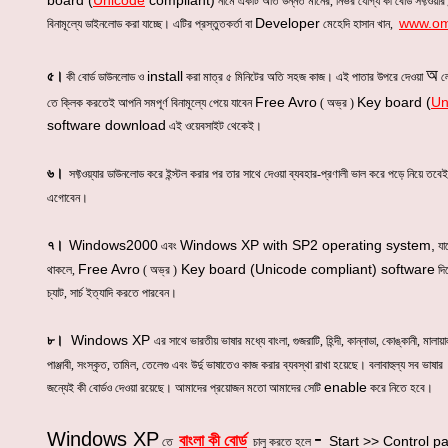
board (
Unicode
compliant)
নামে একটি অতি উন্নত মানের, নির্ভর যোগ্য কী বোর্ড সফ্টওয়ার 
Developer
www.
om
বিনামূল্যে ডাইনলোড করা যাচ্ছে। এটির প্রস্তুতকর্তা বা
মেহেদি হাসান খান,
অ
install
৫।
কী বোর্ড ডাউনলোড ও
করা মাত্র ৫ মিনিটের অতি সহজ কাজ। এই পাতার উপরে দেওয়া
লে
Free Avro
Key board (
Un
তে ক্লিক করতেই আপনি সমপূর্ণ বিনামূল্যে পেয়ে যাবেন
( অভ্র )
software download
এই ওয়েবসাইট থেকেই।
৬।
সফ্টওয়্যার ডাউনলোড করে ইন্স্টল করার পর তার সাথে দেওয়া ব্যবহার-প্রণালী ভাল করে পড়ে নিয়ে তবেই
এগোবেন।
Windows2000
Windows XP with SP2 operating system,
৭।
এবং
যা
Free Avro
Key board (Unicode compliant) software
থাকলে,
( অভ্র )
দি
চ্যাট, সার্চ ইত্যাদি করতে পারবেন।
Windows XP
৮।
এর সাথে ভারতীয় ভাষার মধ্যে বাংলা, গুজরাটি, হিন্দী, কান্নাডা, কোঙ্কানী, মালায়া
পাঞ্জাবী, সংস্কৃত, তামিল, তেলেগু এবং উর্দু ভাষাতেও কাজ করার ব্যবস্থা রাখা হয়েছে। বলাবাহুল্য সব ভাষার
enable
জন্যেই কী বোর্ডও দেওয়া রয়েছে। আমাদের প্রয়োজন মতো আমাদের সেটি
করে নিতে হবে।
-
Windows XP
বাংলা কী বোর্ড
Start >> Control p
তে
চালু করতে হলে