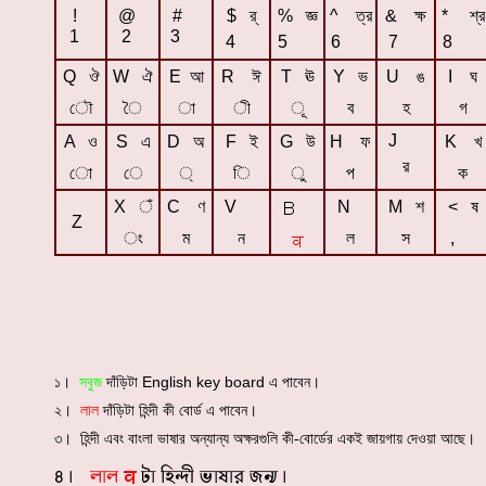
!
@
#
$
র্
%
জ্ঞ
^
ত্র
&
ক্ষ
*
শ্র
1
2
3
4
5
6
7
8
Q
ঔ
W
ঐ
E
আ
R
ঈ
T
ঊ
Y
ভ
U
ঙ
I
ঘ
ৌ
ৈ
া
ী
ূ
ব
হ
গ
J
A
ও
S
এ
D
অ
F
ই
G
উ
H
ফ
K
খ
র
ো
ে
্
ি
ু
প
ক
X
ঁ
C
ণ
V
N
M
শ
<
ষ
Z
ং
ম
ন
ল
স
,
English key board
১।
সবুজ
দাঁড়িটা
এ পাবেন।
২।
লাল
দাঁড়িটা হিন্দী কী বোর্ড এ পাবেন।
৩। হিন্দী এবং বাংলা ভাষার অন্যান্য অক্ষরগুলি কী-বোর্ডের একই জায়গায় দেওয়া আছে।