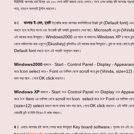
মিছিমিছি আপনার হার্ড ডিস্ক এর ২৩০ মেগা বাইট জায়গা খেয়ে খেলবে। তবে এসব ভাষার যদি আপনার প্রয়
পড়ে, তাহলে অবশ্যই ইন্স্টল করবেন।
(Default font)
৩। বাংলায় ই-মেল, চ্যাট
ইত্যাদির জন্য আপনার কমপিউটরের ডিফল্ট ফন্ট
এমন
Microsoft
(Vrind
করতে হবে যা দিয়ে বাংলা এবং ইংরেজী দুটি ভাষাই সুন্দরভাবে লেখা যায়।
এর বৃন্দা
Windows2000
Windows XP
এই কাজের জন্য উপযুক্ত।
এর সাথে না থাকলেও
র সাথে বৃন
(Ekushey)
থেকে ডাউনলোড করা একুশে
ফন্টগুলিও এই কাজের জন্য উপযুক্ত। বৃন্দা বা অন্য কোনো ফন্
Default font
করতে হলে এই পদ্ধতি অনুসরণ করুন।
Windows2000
- Start - Control Panel - Display - Appearan
থাকলে
Icon select
- Font
scroll
(Vrinda, size=12) 
করে
করে
এর তালিকা থেকে
করে বৃন্দা
OK click
ভাল পড়া যাবে - শেষে
করবেন।
Windows XP
- Start >> Control Panel >> Display >> Appea
থাকলে
>> Item
scroll
Icon select
>> Font
করে
এর তালিকা থেকে
করে
করে
এর তালিকা থে
(size=12) select
OK click
করলে বাংলা অক্ষর ভাল পড়া যাবে, শেষে
করবেন। এই সাইট থেকে
দোভাষী ফন্ট বা লিপি দিয়েও ঐ কাজ সম্ভব।
Key board software
৪।
এবারে আপনার চাই বাংলা লেখার জন্য উপযুক্ত
। সুখবর হল এই যে