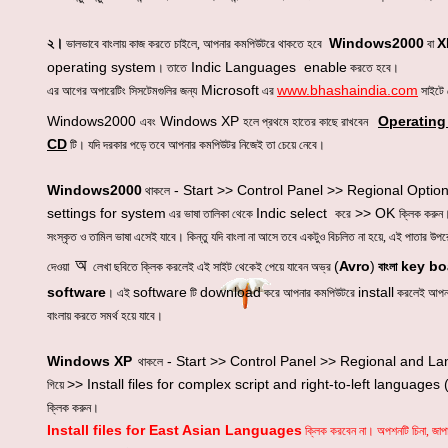
Windows2000
X
২।
ভালভাবে বাংলায় কাজ করতে চাইলে, আপনার কমপিউটরে থাকতে হবে
বা
operating system
Indic Languages enable
। তাতে
করতে হবে।
Microsoft
www.bhashaindia.com
এর আগের অপারেটিং সিসটেমগুলির জন্য
এর
সাইটে 
Windows2000
Windows XP
Operatin
এবং
হলে প্রথমে হাতের কাছে রাখবেন
CD
টি। যদি দরকার পড়ে তবে আপনার কমপিউটর নিজেই তা চেয়ে নেবে।
Windows2000
- Start >> Control Panel >> Regional Opti
থাকলে
settings for system
Indic select
>> OK
এর ভাষা তালিকা থেকে
করে
ক্লিক করুন। 
সংস্কৃত ও তামিল ভাষা এসেই যাবে। কিন্তু যদি বাংলা না আসে তবে একটুও বিচলিত না হয়ে, এই পাতার উপর
অ
(
Avro
)
key bo
দেওয়া
লেখা ছবিতে ক্লিক করলেই এই সাইট থেকেই পেয়ে যাবেন অভ্র
বাংলা
software
software
download
install
। এই
টি
করে আপনার কমপিউটরে
করলেই আপনা
বাংলায় করতে সমর্থ হয়ে যাবে।
Windows XP
- Start >> Control Panel >> Regional and L
থাকলে
>> Install files for complex script and right-to-left languages 
গিয়ে
ক্লিক করুন।
Install files for East Asian Languages
ক্লিক করবেন না। অপশনটি চিনা, জাপা