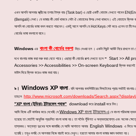
এখন আপনি আপনার স্ক্রীনের তলায় টাস্ক বার
(Task bar)
এ ছোট্ট একটি বোতাম দেখতে পাবেন
EN(Eng
(Bengali)
লেখা। যে ভাষায় কী বোর্ড থাকবে সেটা ঐ বোতামের উপর লেখা থাকবে। এই বোতামে ক্লিক 
আপনি কা বোর্ডের ভাষা বদল করতে পারবেন। একটু আগে আপনি যে
Hot Keys
সেট করে এলেন তা টিপেও
বোর্ডের ভাষা বদলানো যাবে।
বাংলা কী বোর্ডের নকশা
Windows
এর
নিচে দেওয়া হল । একটা প্রিন্ট আউট নিয়ে রাখলে তা 
-
Start >> All 
দখে বাংলায় কাজ করা শুরু করা যেতে পারে। এছাড়া কী বোর্ডের নক্শা দেখতে হলে
Accessories >> Accessibilities >> On-screen Keyboard
ক্লিক করলেই স
মাউস দিয়ে ক্লিক করেও কাজ করা যায়।
Windows XP
বাংলা
৯।
- যদি আপনার কমপিউটরের সিসটেমের প্রায় সবটাই বাংলায় 
http://www.microsoft.com/downloads/Search.aspx?display
তাহলে
"XP
"
download
install
বাংলা (ইন্ডিয়া) ইন্টারফেস প্যাক
করে
করে নিন।
Windows XP
বাংলা ইন্টারফেস-এ
আমি নিজে এটি কার্যকর করে দেখেছি যে
যে বাংলা পরিভাষা ব্যব
হয়েছে তা মোটেই আধুনিক প্রচলিত বাংলা ভাষা নয়। তা সর্বৈব পুঁথিগত ও অব্যবহারযোগ্য এবং অনেক ক্ষেত্
English Windows
হাস্যকর। অত্যন্ত দুঃখের সঙ্গে জানাচ্ছি যে আমি আপাতত আবার
এ ফিরে আস
হয়েছি। তবুও বলছি যে আপনারা নিজে যাচাই করে দেখুন। হয়তো আমার বাংলা ভাষার জ্ঞান যথাযত নয়।