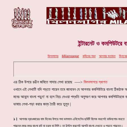
ইন্টারনেট ও কমপিউটরে ব
মিলনসাগর
Milansagar
কবিদের সভা
আ
পনার মতামত
মিলনের 
এর ঠিক উপরে রঙীন জমিতে সাদায় লেখা রয়েছে ---->
মিলনসাগরে স্বাগত
ওখানে এই লেখাটি যদি পড়তে পারেন তবে জানবেন যে আপনার কমপিউটরে বাংলা ঠিকঠাক 
মনের আনন্দে বাংলা পড়ুন! না হলে নিচে দেওয়া পদ্ধতি অনুসরণ করে আপনার কমপিউটরকে ব
ভাষায় লেখা-পড়া করার জন্য তৈরী করে তুলুন |
১।
আপনার ব্রাওজারের বাম দিকের উপরে সদা ভাসমান এনিমেটেড ছবিটি ক্লিক করলেই ডাউনলোড করতে
পারবেন সুন্দর সুন্দর বাংলা ফন্ট বা হরফ বা লিপি। তা ইন্স্টল করলেই আপনি বাংলা দেখতে ও পড়তে পারবেন।