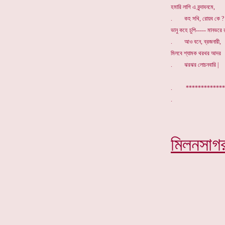
হমারি লাগি এ বৃন্দাবনমে,
. কহ সখি, রোয়ব কে ?
ভানু কহে চুপি----- মানভরে 
. আও বনে, ব্রজনারী,
মিলবে শ্যামক থরথর আদর
. ঝরঝর লোচনবারি |
. *************
মিলনসাগ