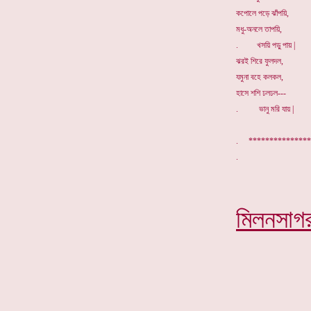
কপোলে পড়ে ঝাঁপয়ি,
মধু-অনলে তাপয়ি,
. খসয়ি পড়ু পায় |
ঝরই শিরে ফুলদল,
যমুনা বহে কলকল,
হাসে শশি ঢলঢল---
. ভানু মরি যায় |
. **************
মিলনসাগ