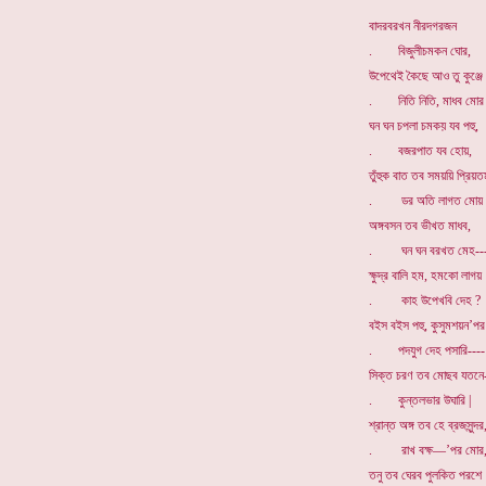
বাদরবরখন নীরদগরজন
. বিজুলীচমকন ঘোর,
উপেথেই কৈছে আও তু কুঞ্জে
. নিতি নিতি, মাধব মোর 
ঘন ঘন চপলা চমকয় যব পহু,
. বজরপাত যব হোয়,
তুঁহুক বাত তব সময়য়ি প্রিয়ত
. ডর অতি লাগত মোয় 
অঙ্গবসন তব ভীখত মাধব,
. ঘন ঘন বরখত মেহ--
ক্ষুদ্র বালি হম, হমকো লাগয়
. কাহ উপেখবি দেহ ?
বইস বইস পহু, কুসুমশয়ন’পর
. পদযুগ দেহ পসারি----
সিক্ত চরণ তব মোছব যতনে
. কুন্তলভার উঘারি |
শ্রান্ত অঙ্গ তব হে ব্রজসুন্দর
. রাখ বক্ষ—’পর মোর
তনু তব ঘেরব পুলকিত পরশে