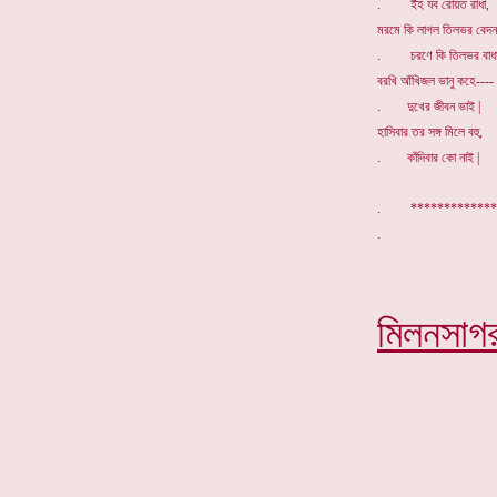
. ইঁহ যব রোয়ত রাধা,
মরমে কি লাগল তিলভর বেদন
. চরণে কি তিলভর বাধ
বরখি আঁখিজল ভানু কহে----
. দুখের জীবন ভাই |
হাসিবার তর সঙ্গ মিলে বহু,
. কাঁদিবার কো নাই |
. *************
মিলনসাগ