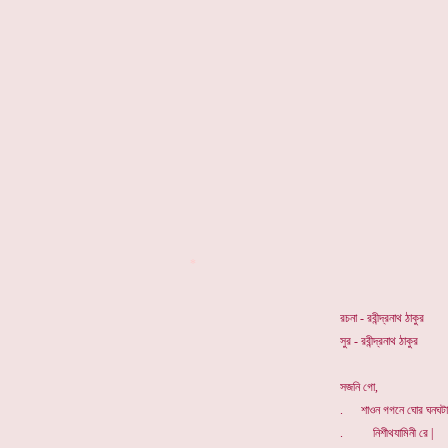
*
রচনা - রবীন্দ্রনাথ ঠাকুর
সুর - রবীন্দ্রনাথ ঠাকুর
সজনি গো,
. শাওন গগনে ঘোর ঘনঘটা
. নিশীথযামিনী রে |