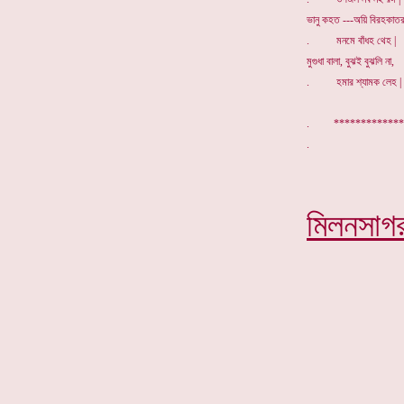
ভানু কহত ---অয়ি বিরহকাতর
. মনমে বাঁধহ থেহ |
মুগুধা বালা, বুঝই বুঝলি না,
. হমার শ্যামক লেহ |
. *************
মিলনসাগ