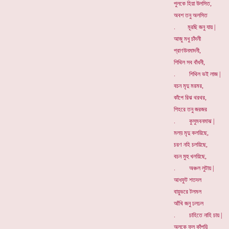
পুলকে হিয়া উলসিত,
অবশ তনু অলসিত
. মূরছি জনু যায় |
আজু মধু চাঁদনী
প্রাণউনমাদনী,
শিথিল সব বাঁধনী,
. শিথিল ভই লাজ |
বচন মৃদু মরমর,
কাঁপে রিঝ থরথর,
শিহরে তনু জরজর
. কুসুমবনমাঝ |
মলয় মৃদু কলয়িছে,
চরণ নহি চলয়িছে,
বচন মুহু খলয়িছে,
. অঞ্চল লুটায় |
আধফুট শতদল
বায়ুভরে টলমল
আঁখি জনু ঢলঢল
. চাহিতে নাহি চায় |
অলকে ফুল কাঁপয়ি