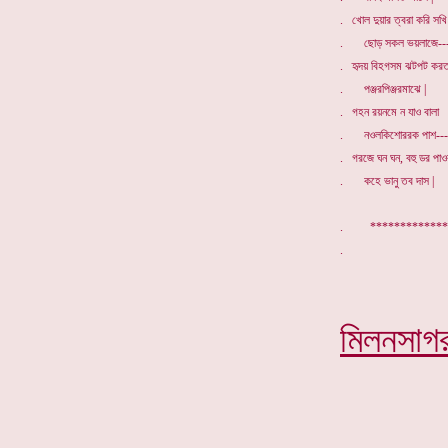
. খোল দুয়ার ত্বরা করি সখি
. ছোড় সকল ভয়লাজে--
. হৃদয় বিহগসম ঝটপট করত
. পঞ্জরপিঞ্জরমাঝে |
. গহন রয়নমে ন যাও বালা
. নওলকিশোররক পাশ---
. গরজে ঘন ঘন, বহু ডর পাও
. কহে ভানু তব দাস |
. *************
মিলনসাগ