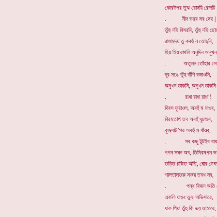
কোরউপর তুঝ রোদয়ি রোদয়ি
. নীদ ভরব সব দেহ |
তুঁহু নহি বিসরবি, তুঁহু নহি ছোড
রাধাহৃদয় তু কবহুঁ ন তোড়বি,
হিয় হিয় রাখবি অনুদিন অনুখন
. অতুলন তোঁহার লেহ
দূর সঙে তুঁহু বাঁশি বজাওসি,
অনুখন ডাকসি, অনুখন ডাকসি
. রাধা রাধা রাধা !
দিবস ফুরাওল, অবহুঁ ম যাওব,
বিরহতাপ তব অবহুঁ ঘুচাওব,
কুঞ্জবাট’পর অবহুঁ ম ধাঁওব,
. সব কছু টুটইব বাধা
গগন সঘন অব, তিমিরমগন ভ
তড়িত চকিত অতি, ঘোর মেঘ
শালতালতরু সভয় তবধ সব,
. পন্থ বিজন অতি ঘ
একলি যাওব তুঝ অভিসারে,
যাক পিয়া তুঁহু কি ভয় তাহারে,