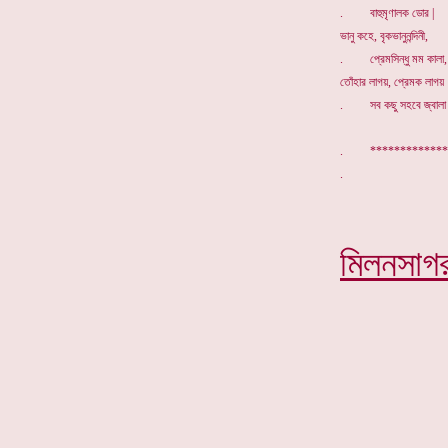
. বাহুমৃণালক ডোর |
ভানু কহে, বৃকভানুনন্দিনী,
. প্রেমসিন্ধু মম কালা,
তোঁহার লাগয়, প্রেমক লাগয়
. সব কছু সহবে জ্বালা 
. *************
মিলনসাগ