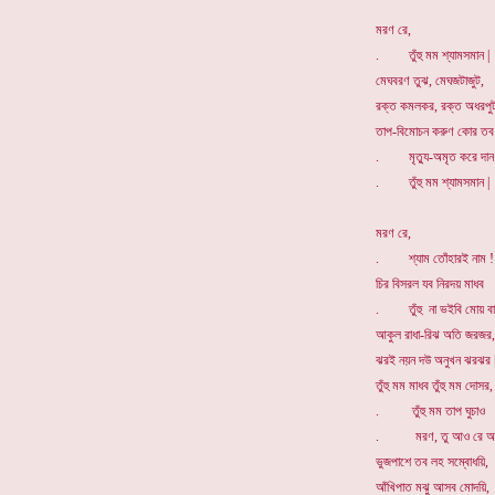
মরণ রে,
. তুঁহু মম শ্যামসমান |
মেঘবরণ তুঝ, মেঘজটাজুট,
রক্ত কমলকর, রক্ত অধরপু
তাপ-বিমোচন করুণ কোর তব
. মৃত্যু-অমৃত করে দান 
. তুঁহু মম শ্যামসমান |
মরণ রে,
. শ্যাম তোঁহারই নাম !
চির বিসরল যব নিরদয় মাধব
. তুঁহু না ভইবি মোয় বা
আকুল রাধা-রিঝ অতি জরজর,
ঝরই নয়ন দউ অনুখন ঝরঝর 
তুঁহু মম মাধব তুঁহু মম দোসর,
. তুঁহু মম তাপ ঘুচাও
. মরণ, তু আও রে আ
ভুজপাশে তব লহ সম্বোধয়ি,
আঁখিপাত মঝু আসব মোদয়ি,