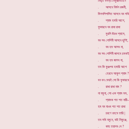
নিভৃত বসন্ত-নিকুঞ্জবিতানে
. আসবে নির্মল রজনী,
মিলনপিপাসিত আসবে যব সখি
. শ্যাম হমরি আশে,
ফুকারবে যব রাধা রাধা
. মুরলি ঊরধ শ্বাসে,
যব সব গোপিনী আসবে ছুটই,
. যব হম আসব না,
যব সব গোপিনী জাগবে চমকই
. যব হম জাগব না,
তব কি কুঞ্জপথ হমারি আশে
. হেরবে আকুল শ্যাম ?
বন বন ফেরই সো কি ফুকারবে
. রাধা রাধা নাম ?
না যমুনা, সো এক শ্যাম মম,
. শ্যামক শত শত নারী-
হম যব যাওব শত শত রাধা
. চরণে রহবে তারি |
তব সখি যমুনে, যাই নিকুঞ্জে,
. কাহ তয়াগব দে ?