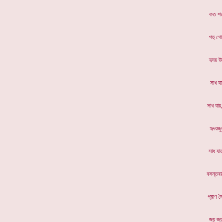
কত শ
পহু 
হৃদ
সাধ 
সাধ 
হৃদয়
সাধ 
বসন্
প্রা
জয় জ