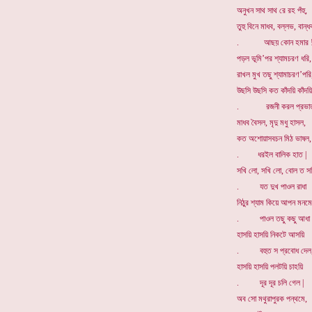
অনুখন সাথ সাথ রে রহ পঁহু,
তুহু বিনে মাধব, বল্লভ, বান্ধ
. আছয় কোন হমার 
পড়ল ভূমি’পর শ্যামচরণ ধরি,
রাখল মুখ তছু শ্যামাচরণ’পরি
উছসি উছসি কত কাঁদয়ি কাঁদয়ি
. রজনী করল প্রভাত
মাধব বৈসল, মৃদু মধু হাসল,
কত অশোয়াসবচন মিঠ ভাষল,
. ধরইল বালিক হাত |
সখি লো, সখি লো, বোল ত স
. যত দুখ পাওল রাধা
নিঠুর শ্যাম কিয়ে আপন মনমে
. পাওল তছু কছু আধা 
হাসয়ি হাসয়ি নিকটে আসয়ি
. বহুত স প্রবোধ দেল
হাসয়ি হাসয়ি পলটয়ি চাহয়ি
. দূর দূর চলি গেল |
অব সো মথুরাপুরক পন্থমে,