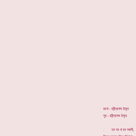
*
রচনা - রবীন্দ্রনাথ ঠাকুর
সুর - রবীন্দ্রনাথ ঠাকুর
. হম যব না রব সজনী,