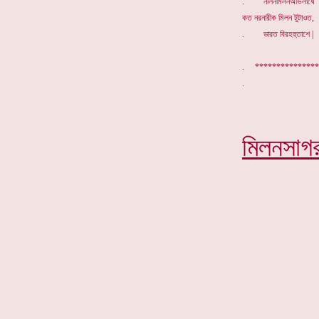
. নলিনমিলনঅভিলাষে
কত নরনারীক মিলন টুটাওত,
. ডারত বিরহহুতাশে |
. **************
মিলনসাগ