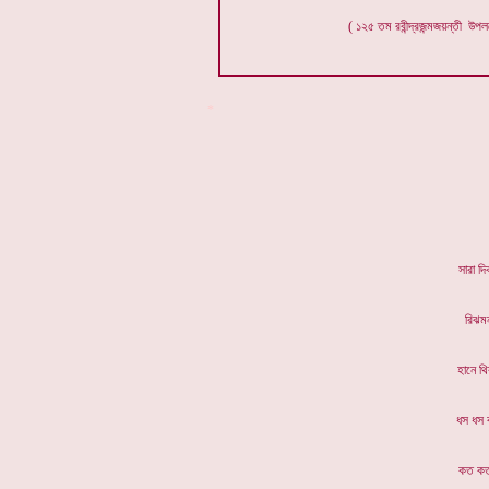
( ১২৫ তম রবীন্দ্রজন্মজয়ন্তী উপ
*
সারা
রিঝ
হান
ধস ধ
কত ক