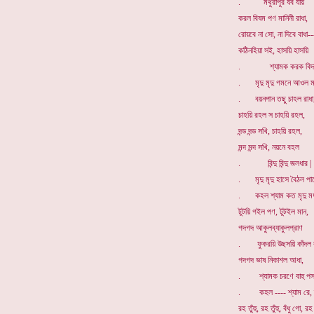
. মথুরাপুর যব যায়
করল বিষম পণ মানিনী রাধা,
রোয়বে না সো, না দিবে বাধা--
কঠিনহিয়া সই, হাসয়ি হাসয়ি
. শ্যামক করক বিদায়
. মৃদু মৃদু গমনে আওল মা
. বয়নপান তছু চাহল রাধা
চাহয়ি রহল স চাহয়ি রহল,
দন্ড দন্ড সখি, চাহয়ি রহল,
মন্দ মন্দ সখি, নয়নে বহল
. বিন্দু বিন্দু জলধার |
. মৃদু মৃদু হাসে বৈঠল পা
. কহল শ্যাম কত মৃদু মধু
টুটয়ি গইল পণ, টুটইল মান,
গদগদ আকুলব্যাকুলপ্রাণ
. ফুকরয়ি উছসয়ি কাঁদল র
গদগদ ভাষ নিকাশল আধা,
. শ্যামক চরণে বাহু পসা
. কহল ---- শ্যাম রে, শ্
রহ তুঁহু, রহ তুঁহু, বঁধু গো, রহ ত