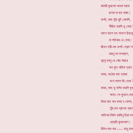
জানয়ি মুঝকো অবলা সরলা
. ছলনা না কর শ্যাম |
কপট, কাহ তুঁহু ঝুট বোলসি,
. পীরিত করসি তু মোয় 
ভালে ভালে হম অলপে চিহ্ননু
. না পতিয়াব রে তোয় |
ছিদল তরী-সম কপট প্রেম’প
. ডারনু যব মনপ্রাণ,
ডুবনু ডবনু রে ঘোর সায়রে
. অব কুত নাহিক ত্রাণ 
মাধব, কঠোর বাত হমারা
. মনে লাগল কি তোর 
মাধব, কাহ তু মলিন করলি মুখ
. ক্ষমহ গো কুবচন মোর
নিদয় বাত অব কবহু ন বোলব,
. তুঁহু মম প্রাণক প্রাণ
অতিশয় নির্মম ব্যথিনু হিয়া ত
. ছোড়য়ি কুবচনবাণ |
মিটল মান অব ----- ভানু হা