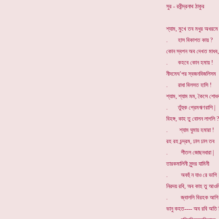
সুর - রবীন্দ্রনাথ ঠাকুর
শ্যাম, মুখে তব মধুর অধরমে
. হাস বিকাশত কায় ?
কোন স্বপন অব দেখত মাধব,
. কহবে কোন হমায় !
নীদমেঘ’পর স্বজনবিজলিসম
. রাধা বিলসত হাসি !
শ্যাম, শ্যাম মম, কৈসে শোধ
. তুঁহুক প্রেমঋণরাশি |
বিহঙ্গ, কাহ তু বোলন লাগলি ?
. শ্যাম ঘুমায় হমারা !
রহ রহ চন্দ্রম, ঢাল ঢাল তব
. শীতল জোছনধারা |
তারকমালিনী সুন্দর যামিনী
. অবহুঁ ন যাও রে ভাগি 
নিরদয় রবি, অব কাহ তু আওল
. জ্বাললি বিরহক আগি 
ভানু কহত---- অব রবি অতি নি