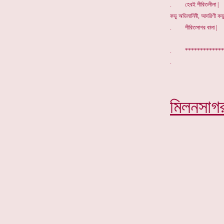
. হেরই পীরিতলীলা |
কভু অভিমানিনী, আদরিণী কভ
. পীরিতসাগর বালা |
. *************
মিলনসাগ