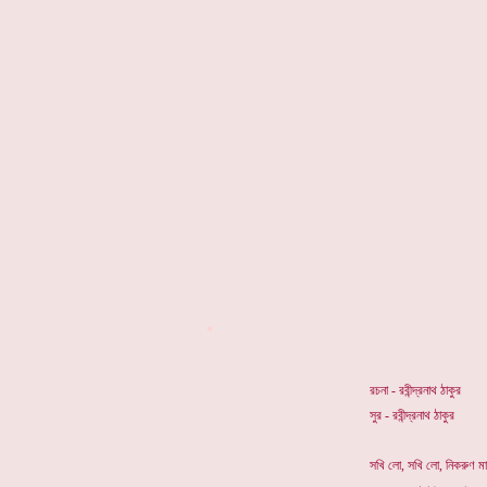
*
রচনা - রবীন্দ্রনাথ ঠাকুর
সুর - রবীন্দ্রনাথ ঠাকুর
সখি লো, সখি লো, নিকরুণ ম