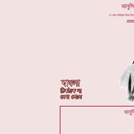
ভানুস
যে কোন কবিতার উপর ক্ল
www
ভানু