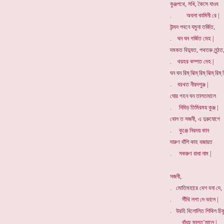
কুঞ্জপথে, সখি, কৈসে যাওব
. অবলা কামিনী রে |
উন্মদ পবনে যমুনা তর্জিত,
. ঘন ঘন গর্জিত মেহ |
দমকত বিদ্যুত, পথতরু লুন্ঠত
. থরহর কম্পত দেহ |
ঘন ঘন রিম্ ঝিম্ রিম্ ঝিম্ রিম্ 
. বরখত নীরদপুঞ্জ |
ঘোর গহন ঘন তালতমালে
. নিবিড় তিমিরময় কুঞ্জ |
বোল ত সজনী, এ দুরুযোগে
. কুঞ্জে নিরদয় কান
দারুণ বাঁশি কাহ বজায়ত
. সকরুণ রাধা নাম |
সজনী,
. মোতিমহারে বেশ বনা দে,
. সীঁথি লগা দে ভালে |
. উরহি বিলোলিত শিথিল চিক
. বাঁধহ মালত’মালে |