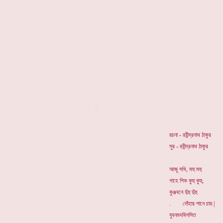
*
রচনা - রবীন্দ্রনাথ ঠাকুর
সুর - রবীন্দ্রনাথ ঠাকুর
আজু সখি, মহু মহু
গাহে পিক কুহু কুহু,
কুঞ্জবনে দুঁহু দুঁহু
. দোঁহার পানে চায় |
যুবনমদবিলসিত