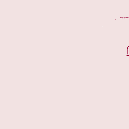
. *****