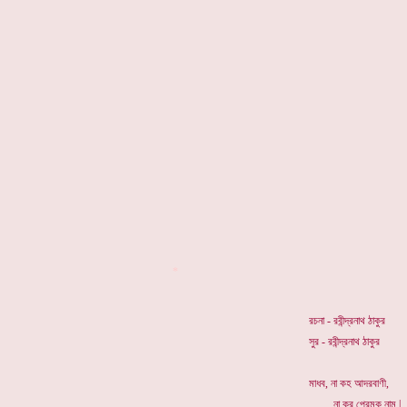
*
রচনা - রবীন্দ্রনাথ ঠাকুর
সুর - রবীন্দ্রনাথ ঠাকুর
মাধব, না কহ আদরবাণী,
. না কর প্রেমক নাম |