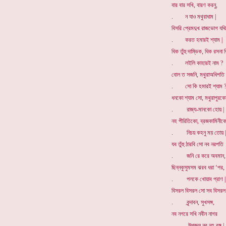
বার বার সখি, বারণ করনু,
. ন যাও মথুরাধাম |
বিসরি প্রেমদুখ রাজভোগ যথি
. করত হমারই শ্যাম |
ধিক তুঁহু দাম্ভিক, ধিক রসনা 
. লইলি কাহারই নাম ?
বোল ত সজনি, মথুরাঅধিপতি
. সো কি হমারই শ্যাম 
ধনকো শ্যাম সো, মথুরাপুরকো
. রাজ্য-মানকো হোয় |
নহ পীরিতিকো, ব্রজকামিনীক
. নিচয় কহনু ময় তোয় |
যব তুঁহু ঠারবি সো নব নরপতি
. জনি রে করে অবমান,
ছিন্নকুসুমসম ঝরব ধরা ‘পর,
. পলকে খোয়াব প্রাণ |
বিসরল বিসরল সো সব বিসরল
. বৃন্দাবন, সুখসঙ্গ,
নব নগরে সখি নবীন নাগর
. উপজল নব নহ রঙ্গ |