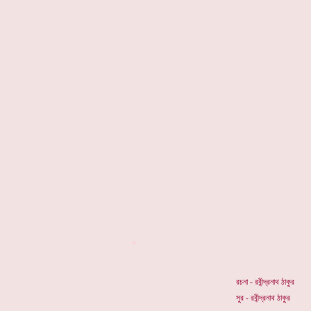
*
রচনা - রবীন্দ্রনাথ ঠাকুর
সুর - রবীন্দ্রনাথ ঠাকুর