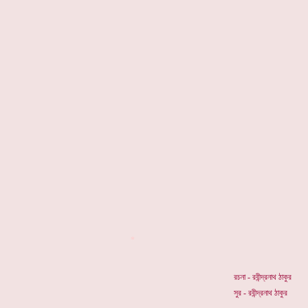
*
রচনা - রবীন্দ্রনাথ ঠাকুর
সুর - রবীন্দ্রনাথ ঠাকুর