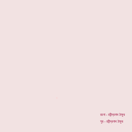
*
রচনা - রবীন্দ্রনাথ ঠাকুর
সুর - রবীন্দ্রনাথ ঠাকুর