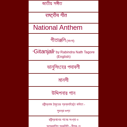
জাতীয় সঙ্গীত
राष्ट्रीय गीत
National Anthem
গীতাঞ্জলি
(বাংলা
)
Gitanjali
"
" by Rabindra Nath Tagore
(English)
ভানুসিংহের পদাবলী
মানসী
উদ্দিপনার গান
রবীন্দ্রনাথ ঠাকুরের গ্রন্থবহির্ভূত কবিতা -
সুভদ্রা গুপ্ত
রবীন্দ্রনাথের
গানের সংখ্যা ও
অপ্রকাশিত স্বরলিপি - দীপক দে