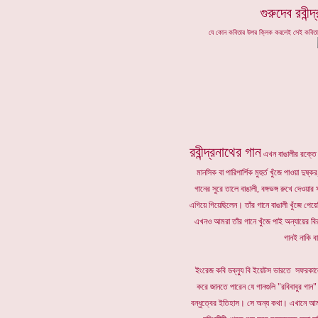
গুরুদেব রবীন্
যে কোন কবিতার উপর ক্লিক করলেই সেই কবি
রবীন্দ্রনাথের গান
এখন বাঙালীর রক্তে 
মানসিক বা পারিপার্শিক মুহুর্ত খুঁজে পাওয়া দুষ্
গানের সুরে তালে বাঙালী, বঙ্গভঙ্গ রুখে দেওয়ার 
এগিয়ে গিয়েছিলেন। তাঁর গানে বাঙালী খুঁজে পেয়ে
এখনও আমরা তাঁর গানে খুঁজে পাই অন্যায়ের বির
গানই নাকি 
ইংরেজ কবি ডব্ল্যু বি ইয়েটস ভারতে সফরকালে
করে জানতে পারেন যে গানগুলি "রবিবাবুর গান
বন্ধুত্বের ইতিহাস। সে অন্য কথা। এখানে আমরা