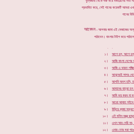
বুদ্ধিজীবী থেকে শুরু করে মজদুরদের সভা 
প্রভাবিত করে, সেই গানের কয়েকটি আমরা এখানে
গানের বিভ
আবেদন
- আপনার জানা এই মেজাজের অন্য
পাঠাবেন। বাংলায় টাইপ করে পাঠাল
.
.
১।
আগে চল্, আগে চল্
২।
আজি বাংলা দেশের
৩।
আজি এ ভারত লজ্জ
৪।
আনন্দেরই সাগর থে
৫।
আপনি অবশ হলি, তব
৬।
আমাদের যাত্রা হল 
৭।
আমি ভয় করব না ভ
৮।
আরো আঘাত সইবে
৯।
উড়িয়ে ধ্বজা অভ্র
১০।
এই মলিন বস্ত্র ছাড
১১।
এখন আর দেরি নয়, 
১২।
এবার তোর মরা গাঙ