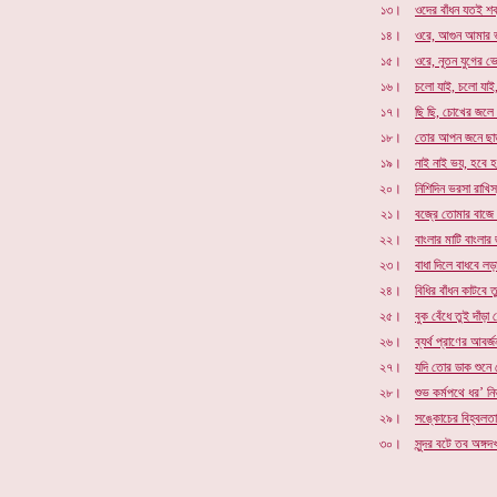
১৩।
ওদের বাঁধন যতই শক
১৪।
ওরে, আগুন আমার 
১৫।
ওরে, নূতন যুগের ভ
১৬।
চলো যাই, চলো যাই
১৭।
ছি ছি, চোখের জলে
১৮।
তোর আপন জনে ছাড
১৯।
নাই নাই ভয়, হবে হ
২০।
নিশিদিন ভরসা রাখি
২১।
বজ্রে তোমার বাজে ব
২২।
বাংলার মাটি বাংলার
২৩।
বাধা দিলে বাধবে লড
২৪।
বিধির বাঁধন কাটবে 
২৫।
বুক বেঁধে তুই দাঁড়া 
২৬।
ব্যর্থ প্রাণের আবর্
২৭।
যদি তোর ডাক শুনে
২৮।
শুভ কর্মপথে ধর’ নির
২৯।
সঙ্কোচের বিহ্বলত
৩০।
সুন্দর বটে তব অঙ্গদখ