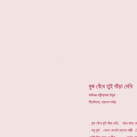
*
বুক বেঁধে তুই দাঁড়া দেখি
কবিগুরু রবীন্দ্রনাথ ঠাকুর
গীতবিতান, স্বদেশ পর্যায়
. বুক বেঁধে তুই দাঁড়া দেখি, বারে বারে 
. শুধু তুই ভেবে ভেবেই হাতের লক্ষ্ণী ঠে