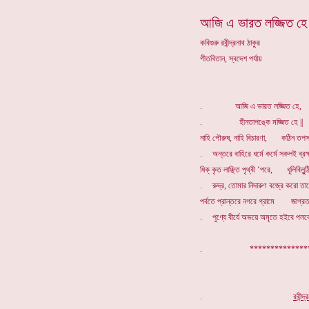
আজি এ ভারত লজ্জিত হে
কবিগুরু রবীন্দ্রনাথ ঠাকুর
গীতবিতান, স্বদেশ পর্যায়
. আজি এ ভারত লজ্জিত হে,
. হীনতাপঙ্কে মজ্জিত হে ||
নাহি পৌরুষ, নাহি বিচারণা, কঠিন তপস্য
. অন্তরে বাহিরে ধর্মে কর্মে সকলই ব্রহ্মব
ধিক্ কৃত লাঞ্ছিত পৃথ্বী ‘পরে, ধূলিবিলুন্
. রুদ্র, তোমার নিদারুণ বজ্রে করো তারে
পর্বতে প্রান্তরে নগরে গ্রামে জাগ্রত 
. পুণ্যে বীর্যে অভয়ে অমৃতে হইবে পলকে 
. ****************
.
র
বীন্দ