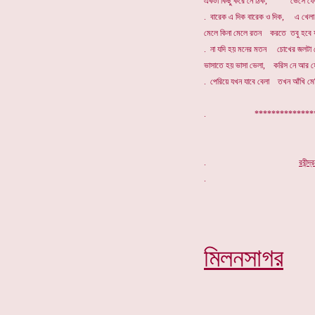
একটা কিছু করে নে ঠিক, ভেসে ফেরা
. বারেক এ দিক বারেক ও দিক, এ খেলা 
মেলে কিনা মেলে রতন করতে তবু হবে 
. না যদি হয় মনের মতন চোখের জলটা ফ
ভাসাতে হয় ভাসা ভেলা, করিস নে আর হ
. পেরিয়ে যখন যাবে বেলা তখন আঁখি মেল
. ****************
.
র
বীন্দ
মিলনসাগর