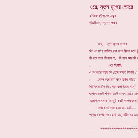
ওরে, নূতন যুগের ভোরে
কবিগুরু রবীন্দ্রনাথ ঠাকুর
গীতবিতান, স্বদেশ পর্যায়
. ওরে, নূতন যুগের ভোরে
দিস নে সময় কাটিয়ে বৃথা সময় বিচার করে ||
কী রবে আর কী রবে না, কী হবে আর কী হ
. ওরে হিসাবি,
এ সংশয়ের মাঝে কি তোর ভাবনা মিশাবি ?
. যেমন করে ঝর্ণা নামে দুর্গম পর্বতে
নির্ভাবনায় ঝাঁপ দিয়ে পড় অজানিতের পথে |
জাগবে ততই শক্তি যতই হানবে তোরে মান
অজানাকে বশ ক’রে তুই করবি আপন জানা |
. চলায় চলয় বাজবে জয়ের ভেরী----
পায়ের বেগেই পথ কেটে যায়, করিস নে আর 
. *******************