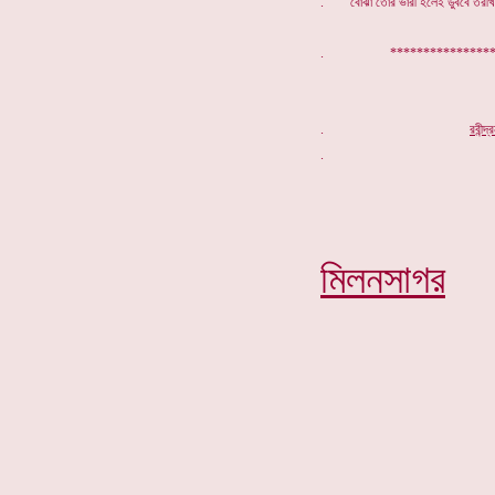
. বোঝা তোর ভারী হলেই ডুববে তরীখান
. *****************
.
র
বীন্দ
মিলনসাগর