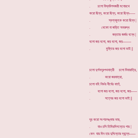
. চলো বিঘ্নবিপদজয়ী মনোরথে
করো ছিন্ন, করো ছিন্ন, করো ছিন্ন-----
. স্বপ্নকুহক করো ছিন্ন |
. থেকো না জড়িত অবরুদ্ধ
. জড়তার জর্জর বন্ধে |
বলো জয় বলো, জয় বলো, জয়-------
. মুক্তির জয় বলো ভাই ||
চলো দুর্গমদূরপথযাত্রী চলো দিবারাত্রি,
. করো জয়যাত্রা,
চলো বহি নির্ভয় বীর্যের বার্তা,
. বলো জয় বলো, জয় বলো, জয়-----
. সত্যের জয় বলো ভাই ||
দূর করো সংশয়শঙ্কার ভার,
. যাও চলি তিমিরদিগন্তের পার |
কেন যায় দিন হায় দুশ্চিন্তার দ্বন্দ্বে-----