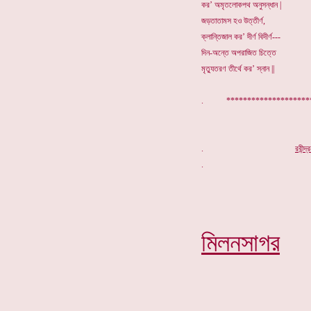
কর’ অমৃতলোকপথ অনুসন্ধান |
জড়তাতামস হও উত্তীর্ণ,
ক্লান্তিজাল কর’ দীর্ণ বিদীর্ণ---
দিন-অন্তে অপরাজিত চিত্তে
মৃত্যুতরণ তীর্থে কর’ স্নান ||
. *******************
.
র
বীন্দ
মিলনসাগর