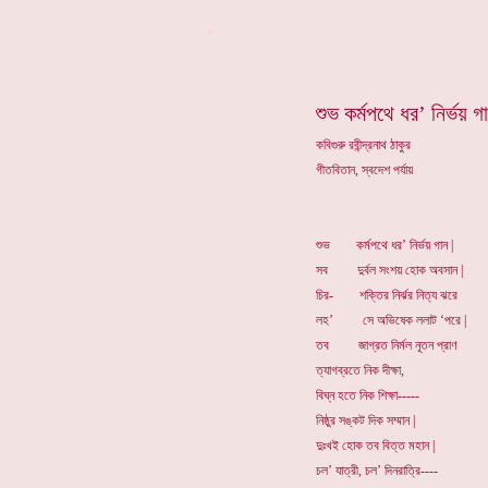
*
শুভ কর্মপথে ধর’ নির্ভয় গ
কবিগুরু রবীন্দ্রনাথ ঠাকুর
গীতবিতান, স্বদেশ পর্যায়
শুভ কর্মপথে ধর’ নির্ভয় গান |
সব দুর্বল সংশয় হোক অবসান |
চির- শক্তির নির্ঝর নিত্য ঝরে
লহ’ সে অভিষেক ললাট ‘পরে |
তব জাগ্রত নির্মল নূতন প্রাণ
ত্যাগব্রতে নিক দীক্ষা,
বিঘ্ন হতে নিক শিক্ষা-----
নিষ্ঠুর সঙ্কট দিক সম্মান |
দুঃখই হোক তব বিত্ত মহান |
চল’ যাত্রী, চল’ দিনরাত্রি----