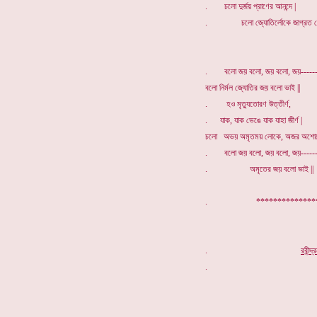
. চলো দুর্জয় প্রাণের আনন্দে |
. চলো জ্যোতির্লোকে জাগ্রত চো
. বলো জয় বলো, জয় বলো, জয়------
বলো নির্মল জ্যোতির জয় বলো ভাই ||
. হও মৃত্যুতোরণ উত্তীর্ণ,
. যাক, যাক ভেঙে যাক যাহা জীর্ণ |
চলো অভয় অমৃতময় লোকে, অজর অশ
. বলো জয় বলো, জয় বলো, জয়-----
. অমৃতের জয় বলো ভাই ||
. ****************
.
র
বীন্দ