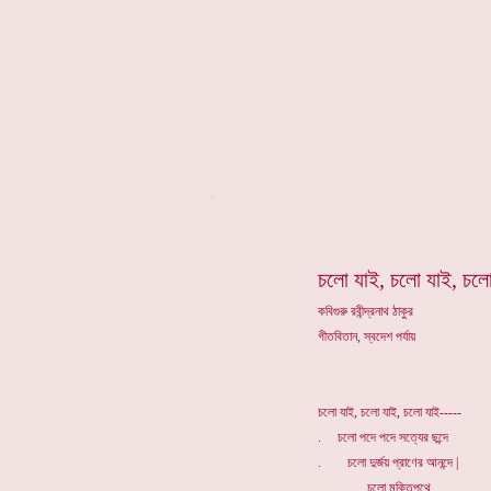
*
চলো যাই, চলো যাই, চলো
কবিগুরু রবীন্দ্রনাথ ঠাকুর
গীতবিতান, স্বদেশ পর্যায়
চলো যাই, চলো যাই, চলো যাই-----
. চলো পদে পদে সত্যের ছন্দে
. চলো দুর্জয় প্রাণের আনন্দে |
. চলো মুক্তিপথে,