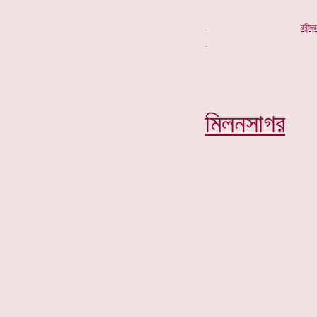
.
র
বীন্দ
মিলনসাগর