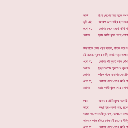
আজি বাংলা দেশের হৃদয় হতে কখন
তুমি এই অপরূপ রূপে বাহির হলে জন
ওগো মা, তোমায় দেখে দেখে আঁখি না 
তোমার দুয়ার আজি খুলে গেছে সোনার 
ডান হাতে তোর খড়গ জ্বলে, বাঁহাত করে 
দুই নয়নে স্নেহের হাসি, ললাটনেত্র আগ
ওগো মা, তোমার কী মুরতি আজ দেখি 
তোমার মুক্তকেশের পুঞ্জমেঘে লুকায়
তোমার আঁচল ঝলে আকাশতলে রৌদ্র
ওগো মা, তোমায় দেখে দেখে আঁখি না 
তোমার দুয়ার আজি খুলে গেছে সোনার 
যখন অনাদরে চাইনি মুখে ভেবেছিলাম
আছে ভাঙা ঘরে একলা পড়ে, দুখের ব
কোথা সে তোর দরিদ্র বেশ, কোথা সে তোর
আকাসে আজ ছড়িয়ে গেল ওই চরণের দীপ্ত
ওগো মা, তোমায় দেখে দেখে আঁখি না 