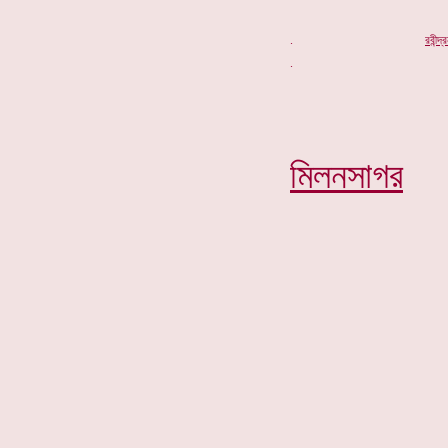
.
র
বীন্দ
মিলনসাগর