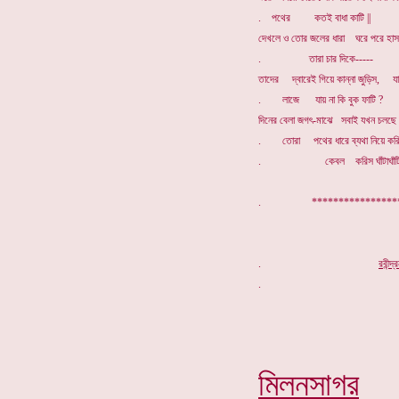
. পথের কতই বাধা কাটি ||
দেখলে ও তোর জলের ধারা ঘরে পরে হাসব
. তারা চার দিকে-----
তাদের দ্বারেই গিয়ে কান্না জুড়িস, যায়
. লাজে যায় না কি বুক ফাটি ?
দিনের বেলা জগৎ-মাঝে সবাই যখন চলছে
. তোরা পথের ধারে ব্যথা নিয়ে করিস ঘা
. কেবল করিস ঘাঁটাঘাঁটি 
. *****************
.
র
বীন্দ
মিলনসাগর