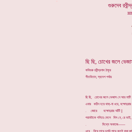
*
গুরুদেব রবীন্
ww
ছি ছি, চোখের জলে ভেজা
কবিগুরু রবীন্দ্রনাথ ঠাকুর
গীতবিতান, স্বদেশ পর্যায়
ছি ছি, চোখের জলে ভেজাস নে আর মাটি 
এবার কঠিন হয়ে থাক্-না ওরে, বক্ষোদুয়ার 
. জোরে বক্ষোদুয়ার আঁটি ||
পরানটাকে গলিয়ে ফেলে দিস নে, রে ভাই,
. মিথ্যে অকাজে------
ওরে নিয়ে তারে চলবি পারে কতই বাধা কা