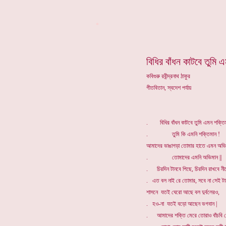
*
বিধির বাঁধন কাটবে তুমি 
কবিগুরু রবীন্দ্রনাথ ঠাকুর
গীতবিতান, স্বদেশ পর্যায়
. বিধির বাঁধন কাটবে তুমি এমন শক্তিম
. তুমি কি এমনি শক্তিমান !
আমাদের ভাঙাগড়া তোমার হাতে এমন অভি
. তোমাদের এমনি অভিমান ||
. চিরদিন টানবে পিছে, চিরদিন রাখবে নী
. এত বল নাই রে তোমার, সবে না সেই টান
শাসনে যতই ঘেরো আছে বল দুর্বলেরও,
. হও-না যতই বড়ো আছেন ভগবান |
. আমাদের শক্তি মেরে তোরাও বাঁচবি ন