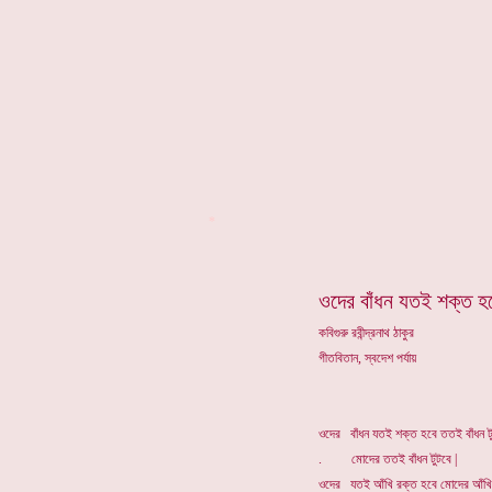
*
ওদের বাঁধন যতই শক্ত হব
কবিগুরু রবীন্দ্রনাথ ঠাকুর
গীতবিতান, স্বদেশ পর্যায়
ওদের বাঁধন যতই শক্ত হবে ততই বাঁধন ট
. মোদের ততই বাঁধন টুটবে |
ওদের যতই আঁখি রক্ত হবে মোদের আঁখি 