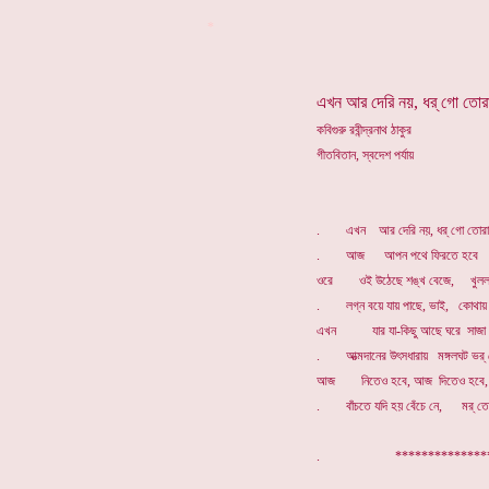
*
এখন আর দেরি নয়, ধর্ গো তোরা
কবিগুরু রবীন্দ্রনাথ ঠাকুর
গীতবিতান, স্বদেশ পর্যায়
. এখন আর দেরি নয়, ধর্ গো তোরা হ
. আজ আপন পথে ফিরতে হবে সামনে
ওরে ওই উঠেছে শঙ্খ বেজে, খুলল দুয়া
. লগ্ন বয়ে যায় পাছে, ভাই, কোথায় পূ
এখন যার যা-কিছু আছে ঘরে সাজা পূজ
. আত্মদানের উৎসধারায় মঙ্গলঘট ভর্ 
আজ নিতেও হবে, আজ দিতেও হবে, দে
. বাঁচতে যদি হয় বেঁচে নে, মর্ তে 
. ****************