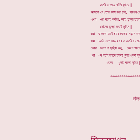
. ততই মোদের আঁখি ফুটবে ||
আজকে যে তোর কাজ করা চাই, স্বপ্ন দে
এখন ওরা যতই গর্জাবে, ভাই, তন্দ্রা ততই
. মোদের তন্দ্রা ততই ছুটবে ||
ওরা ভাঙতে যতই চাবে জোরে গড়বে ততই
ওরা যতই রাগে মারবে রে ঘা ততই যে ঢে
তোরা ভরসা না ছাড়িস কভু, জেগে আছেন
ওরা ধর্ম যতই দলবে ততই ধুলায় ধ্বজা লু
. ওদের ধুলায় ধ্বজা লুটবে |
. *****************
.
র
বীন্দ