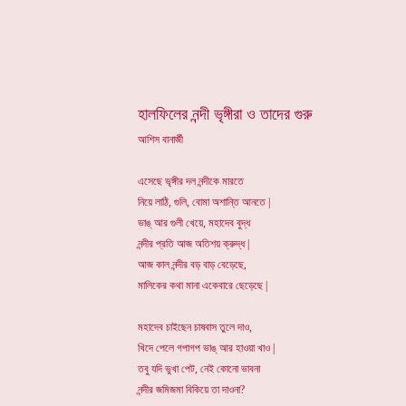
হালফিলের নন্দী ভৃঙ্গীরা ও তাদের গুরু
আশিস বানার্জী
এসেছে ভৃঙ্গীর দল নন্দীকে মারতে
নিয়ে লাঠি, গুলি, বোমা অশান্তি আনতে |
ভাঙ্ আর গুলী খেয়ে, মহাদেব বুদ্ধ
নন্দীর প্রতি আজ অতিশয় ক্রুদ্ধ |
আজ কাল নন্দীর বড় বাড় বেড়েছে,
মালিকের কথা মানা একেবারে ছেড়েছে |
মহাদেব চাইছেন চাষবাস তুলে দাও,
খিদে পেলে গপাগপ ভাঙ্ আর হাওয়া খাও |
তবু যদি ভুখা পেট, নেই কোনো ভাবনা
নন্দীর জমিজমা বিকিয়ে তা দাওনা?