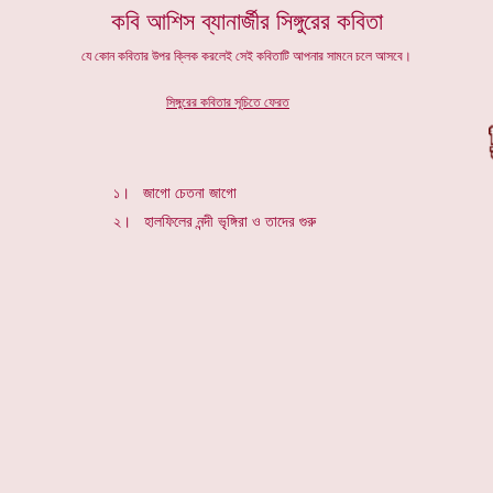
কবি আশিস ব্যানার্জীর সিঙ্গুরের কবিতা
যে কোন কবিতার উপর ক্লিক করলেই সেই কবিতাটি আপনার সামনে চলে আসবে।
সিঙ্গুরের কবিতার সূচিতে ফেরত
১।
জাগো চেতনা জাগো
২।
হালফিলের নন্দী ভৃঙ্গিরা ও তাদের গুরু