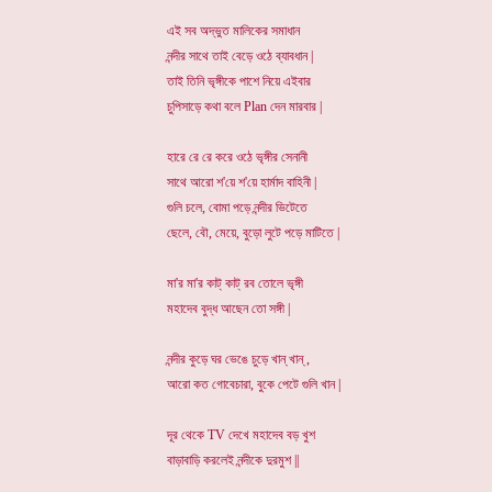
এই সব অদ্ভুত মালিকের সমাধান
নন্দীর সাথে তাই বেড়ে ওঠে ব্যাবধান |
তাই তিনি ভৃঙ্গীকে পাশে নিয়ে এইবার
চুপিসাড়ে কথা বলে Plan দেন মারবার |
হারে রে রে করে ওঠে ভৃঙ্গীর সেনানী
সাথে আরো শ'য়ে শ'য়ে হার্মাদ বাহিনী |
গুলি চলে, বোমা পড়ে নন্দীর ভিটেতে
ছেলে, বৌ, মেয়ে, বুড়ো লুটে পড়ে মাটিতে |
মা'র মা'র কাট্ কাট্ রব তোলে ভৃঙ্গী
মহাদেব বুদ্ধ আছেন তো সঙ্গী |
নন্দীর কুড়ে ঘর ভেঙে চুড়ে খান্ খান্ ,
আরো কত গোবেচারা, বুকে পেটে গুলি খান |
দূর থেকে TV দেখে মহাদেব বড় খুশ
বাড়াবাড়ি করলেই নন্দীকে দুরমুশ ||