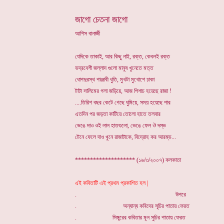
জাগো চেতনা জাগো
আশিস বানার্জী
যেদিকে তাকাই, আর কিছু নাই, রক্ত, কেবলই রক্ত
ভদ্রবেশী জল্লাদ গুলো মানুষ খুনেতে মত্ত
ধোপদুরস্থ পাঞ্জাবী ধুতি, মুখটা মুখোশে ঢাকা
টাটা সালিমের গলা জড়িয়ে, আজ পিশাচ হয়েছে রাজা !
....তিরিশ বছর কেটে গেছে ঘুমিয়ে, সময় হয়েছে পার
এতদিন পর জড়তা কাটিয়ে তোলো হাতে তলবার
ভেঙে দাও ওই লাল হাতগুলো, ভেঙে ফেল ঔ দম্ভ
টেনে ফেলে দাও খুনে রাজাটাকে, বিদ্রোহ কর আরম্ভ...
******************** (১৬/৩/২০০৭) কলকাতা
এই কবিতাটি এই প্রথম প্রকাশিত হল |
.
উপরে
.
অন্যান্য কবিদের সূচির পাতায় ফেরত
.
সিঙ্গুরের কবিতা
র মূল সুচির পাতায়
ফেরত