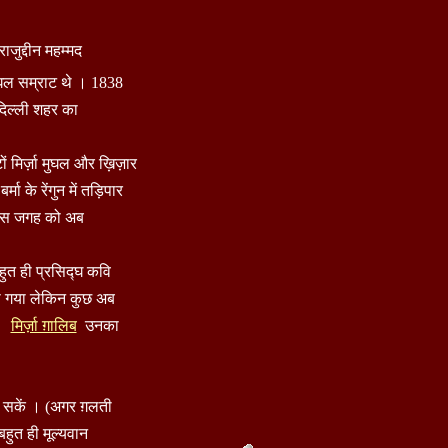
ाजुद्दीन महम्मद
ुघल सम्राट थे । 1838
दिल्ली शहर का
ों मिर्ज़ा मुघल और ख़िज़ार
के रेंगुन में तड़िपार
। उस जगह को अब
 बहुत ही प्रसिद्घ कवि
ो गया लेकिन कुछ अब
 ।
मिर्ज़ा ग़ालिब
उनका
र सकें । (अगर ग़लती
बहुत ही मूल्यवान