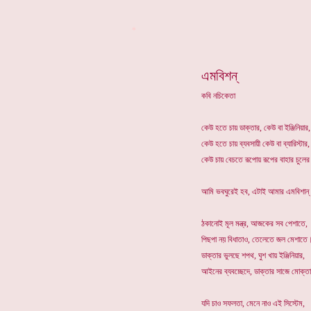
*
এমবিশন্
কবি নচিকেতা
কেউ হতে চায় ডাক্তার, কেউ বা ইঞ্জিনিয়ার,
কেউ হতে চায় ব্যবসায়ী কেউ বা ব্যারিস্টার,
কেউ চায় বেচতে রূপোয় রূপের বাহার চুলের
আমি ভবঘুরেই হব, এটাই আমার এমবিশান
ঠকানোই মূল মন্ত্র, আজকের সব পেশাতে,
পিছপা নয় বিধাতাও, তেলেতে জল মেশাতে
ডাক্তার ভুলছে শপথ, ঘুশ খায় ইঞ্জিনিয়ার,
আইনের ব্যবচ্ছেদে, ডাক্তার সাজে মোক্ত
যদি চাও সফলতা, মেনে নাও এই সিস্টেম,