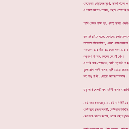
ফেলে দাও শ্রোতের মুখে, আদর্শ বিবেক ও
এ সমাজ মানবে তোমায়, গাইবে তোমারই 
আমি কোনে বাউল হব, এটাই আমার এমবিশ
বড় যদি চাইবে হতে, সেখানেও লোক ঠকা
সতভাবে বাঁচো বাঁচাও, একথা লোক ঠকানো
সতভাবে যাবে বাঁচা, বড় হওয়া যাবে নাকো।
শুধু কথা না শুনে, বড়দের দেখেই শেখ।
এ সবই থাক তোমাদের, আমি বড় চাই না হ
ধুলো মাখা পথই আমার, তুমি চোড়ো জয়ো
শত লাঞ্ছণা দিও, কোরো আমায় অসম্মান।
তবু আমি বোকাই হব, এটাই আমার এমবিশ
কেউ হতে চায় ডাক্তার, কেউ বা ইঞ্জিনিয়ার,
কেউ হতে চায় ব্যবসায়ী, কেউ বা ব্যারিস্টার
কেউ চায় বেচতে রূপোয়, রূপের বাহার চুলে