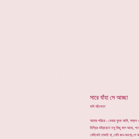
*
সারে যাঁহা সে আচ্ছা
কবি নচিকেতা
আমার পরিচয় - বেকার যুবক আমি, সম্বল 
ডিগ্রির ভাঁড়ারেতে তবু কিছু মাল আছে, পকে
যেদিকেই তাকাই না, দেখি জন-অরণ্য,সে অর