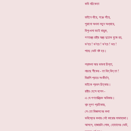
কবি নচিকেতা
ডাইনে বাঁয়ে, গঞ্জে গাঁয়ে,
পুরানো অথবা নতুন অধ্যায়ে,
বিশৃংখলা যতই বাড়ুক,
গণতন্ত্র রাষ্ট্র যন্ত্র দুচোখ বুজে রয়,
ভ'হয় ! ভ'হয় ! ভ'হয় ! ভয় !
পাছে ভোট নষ্ট হয়।
পড়াশুনা আর ভাবনা চিন্তা,
নাচছে শীকেয় - তা ধিন্ ধিন্ তা !
বিরাশি প্রহর সংকীর্তন,
মাইকে প্রবল চিত্কার।
রাষ্ট্র হেসে বলেন -
এ যে গণতান্ত্রিক অধিকার।
শব্দ দূশণ প্রতিকার,
সে তো বিজ্ঞাপনের কথা
ভবিষ্তের কথায় নেই কারোর মাথাব্যথা।
আসলে, হাজারটা লোক, হোতাদের ভোট,