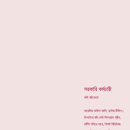
*
সরকারি কর্মচারী
কবি নচিকেতা
বারোটায় অফিস আসি, দুটোয় টিফিন।
তিনটেয়ে যদি দেখি সিগন্যাল গ্রীন,
চটিটা গলিয়ে পায়ে, নিপাট নির্দ্বিধায়