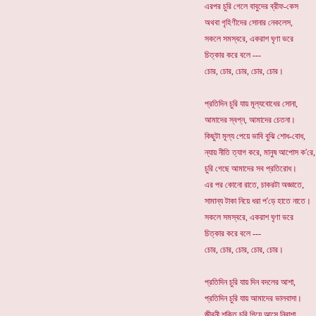
এরপর চুরি গেলে বাবুদের ব্রীফ-কেস
অথবা গৃহিণীদের সোনার নেকলেস,
সকলে সমস্বরে, একরাশ ঘৃণা ভরে
চিত্কার করে বলে ---
চোর, চোর, চোর, চোর, চোর।
প্রতিদিন চুরি যায় মূল্যবোধের সোনা,
আমাদের স্বপ্ন, আমাদের চেতনা।
কিছুটা মূল্য পেয়ে ভাবি বুঝি শোধ-বোধ,
ন্যায় নীতি ত্যাগ করে, মানুষ আপোস ক'রে,
চুরি গেছে আমাদের সব প্রতিরোধ।
এর পর কোনো রাতে, চাকরটা অজ্ঞাতে,
সামান্য টাকা নিয়ে ধরা প'ড়ে হাতে নাতে।
সকলে সমস্বরে, একরাশ ঘৃণা ভরে
চিত্কার করে বলে ---
চোর, চোর, চোর, চোর, চোর।
প্রতিদিন চুরি যায় দিন বদলের আশা,
প্রতিদিন চুরি যায় আমাদের ভালবাসা।
জীবনী শক্তি চুরি গিয়ে আসে নিরাশা,