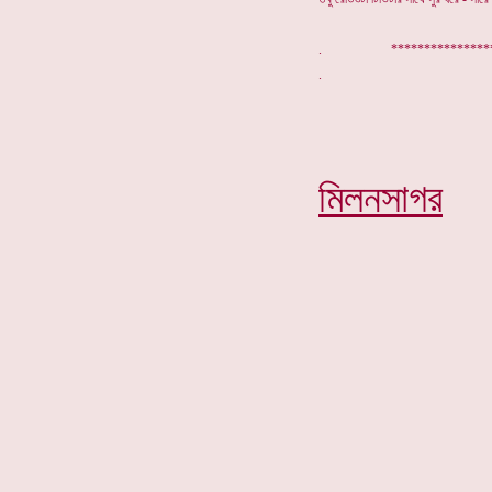
.
**************
মিলনসাগর