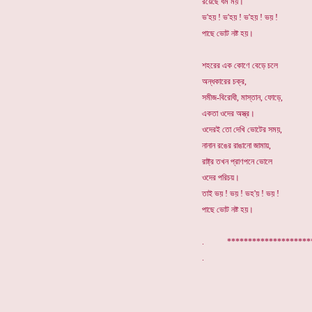
রয়েছে ধর্ম ময়।
ভ'হয় ! ভ'হয় ! ভ'হয় ! ভয় !
পাছে ভোট নষ্ট হয়।
শহরের এক কোণে বেড়ে চলে
অন্ধকারের চক্র,
সমীজ-বিরোধী, মাস্তান, ফোড়ে,
একতা ওদের অস্ত্র।
ওদেরই তো দেখি ভোটের সময়,
নানান রঙের রাঙানো জামায়,
রাষ্ট্র তখন প্রাণপনে ভোলে
ওদের পরিচয়।
তাই ভয় ! ভয় ! ভহ'য় ! ভয় !
পাছে ভোট নষ্ট হয়।
. ******************