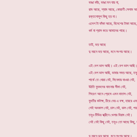
ভাঙা কাঁচ, ভাঙা মন যায় না,
রাম আছে, শ্যাম আছে, কোরাণী সেলাম আ
রক্তলোলুপ কিছু হয় না।
এদেশ টা ফাঁকা আছে, বিদেশের টাকা আছে,
ধর্ম না গ্রাস করে আমাদের পাছে।
তাই, ভয় আছে
দু নয়নে ভয় আছে, মনে সংশয় আছে।
এই বেশ ভাল আছি। এই বেশ ভাল আছি
এই বেশ ভাল আছি, ভাবার সময় আছে, তবু
পার্কে তে ঘোরা নেই, সিনেমায় যাওয়া নেই,
উঠতি যুবকদের যাতনার সীমা নেই,
শিহরণ আনে প্রেমে এমন বাতাস নেই,
যুবতীর কটাক্ষ, চীরে দেয় এ বক্ষ, হায়রে এ
সেই অবকাশ নেই, চাল নেই, ডাল নেই, পয়
তবুও টিভির স্ক্রীনে খেলার বিরাম নেই।
নেই নেই কিছু নেই, তবুও তো আছে কিছু, 
দু নয়নে ভয় আছে, মনে সংশয় আছে।