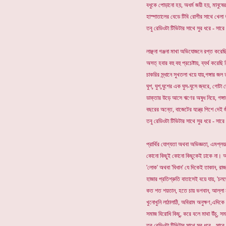
বধুকে পোড়ানো হয়, অধর্ম জয়ী হয়, মানুষ
হাস্পাতালের বেডে টিবি রোগীর সাথে খেলা 
তবু রেডিওটা টিভিটার সাথে সুর ধরে - সারে
লাঞ্ছনা গঞ্জনা মাখা অভিযোজনে রপ্ত করেছ
অসত্ হবার বহু বহু প্রচেষ্টায়, ব্যর্থ করেছ
চাকরির স্ন্ধানে সুখতলা খয়ে যায়,গঙ্গার জ
ঘুশ্, ঘুশ্,ঘুশের এক ঘুস-ঘুসে জ্বরে, গোটা
ডাক্তার উড়ে আসে ঋণের অষুধ নিয়ে, গঙ্গ
বছরের অন্তে, বাজেটের যন্ত্রে পিশে দেই জ
তবু রেডিওটা টিভিটার সাথে সুর ধরে - সারে
প্রার্থির যোগ্যতা অথবা অভিজ্ঞতা, এমপ্লয়মে
কোনো কিছুই কোনো কিছুকেই ঢাকে না। 
'লোক' অথবা 'বিধান' যে দিকেই তাকান, রা
হাজার প্রতিশ্রুতি বাতাসেই বয়ে যায়, 'চল
কত শত শয়তান, হতে চায় ভগবান, আল্লা ন
খুনোখুনি লাঠালাঠি, অবিরাম অনুক্ষণ,এদি
সমাজ বিরোধি কিছু, করে বলে মাথা উঁচু, স
তবু রেডিওটা টিভিটার সাথে সুর ধরে - সারে