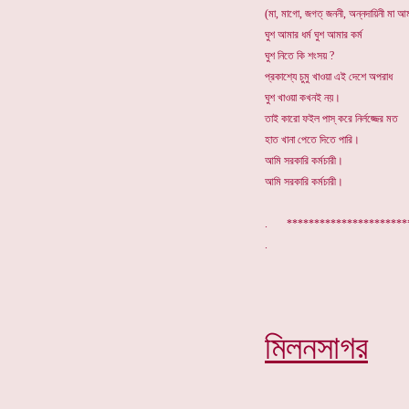
(মা, মাগো, জগত্ জননী, অন্নদায়িনী মা আম
ঘুশ আমার ধর্ম ঘুশ আমার কর্ম
ঘুশ নিতে কি শংসয় ?
প্রকাশ্যে চুমু খাওয়া এই দেশে অপরাধ
ঘুশ খাওয়া কখনই নয়।
তাই কারো ফইল পাস্ করে নির্লজ্জের মত
হাত খানা পেতে দিতে পারি।
আমি সরকারি কর্মচারী।
আমি সরকারি কর্মচারী।
. ********************
মিলনসাগর