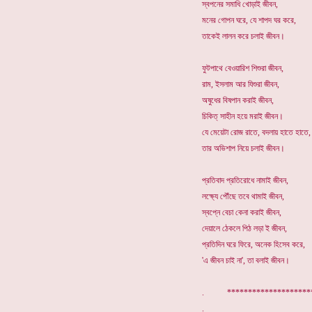
স্বপনের সমাধি খোড়াই জীবন,
মনের গোপন ঘরে, যে শাপদ ঘর করে,
তাকেই লালন করে চলাই জীবন।
ফুটপাথে বেওয়ারিশ শিশুরা জীবন,
রাম, ইসলাম আর যিশুরা জীবন,
অষুধের বিষপান করাই জীবন,
চিকিত্ সাহীন হয়ে মরাই জীবন।
যে মেয়েটা রোজ রাতে, বদলায় হাতে হাতে,
তার অভিশাপ নিয়ে চলাই জীবন।
প্রতিবাদ প্রতিরোধে নামাই জীবন,
লক্ষ্যে পৌঁছে তবে থামাই জীবন,
স্বপ্নে বেচা কেনা করাই জীবন,
দেয়ালে ঠেকলে পিঠ লড়া ই জীবন,
প্রতিদিন ঘরে ফিরে, অনেক হিসেব করে,
'এ জীবন চাই না', তা বলাই জীবন।
. ******************