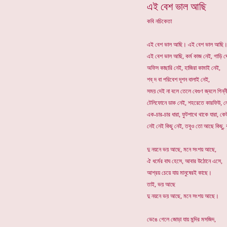
এই বেশ ভাল আছি
কবি নচিকেতা
এই বেশ ভাল আছি। এই বেশ ভাল আছি
এই বেশ ভাল আছি, কর্ম কাজ নেই, গাড়ি ঘো
অফিস কাছারি নেই, হাজিরা কামাই নেই,
শব্ দ বা পরিবেশ দূশন বালাই নেই,
সময় দেই না বলে তেলে বেগুণ জ্বলে গিন্ন
টেলিফোনে ডাক নেই, শহরেতে কারফিউ, 
এক-চার-চার ধারা, ফুটপাথে থাকে যারা, ক
নেই নেই কিছু নেই, তবুও তো আছে কিছু, 
দু নয়নে ভয় আছে, মনে সংশয় আছে,
ঐ ধর্মের বাঘ হেসে, আবার উঠোনে এসে,
আশ্রয় চেয়ে যায় মানুষেরই কাছে।
তাই, ভয় আছে
দু নয়নে ভয় আছে, মনে সংশয় আছে।
ভেঙে গেলে জোড়া যায় মন্দির মসজিদ,