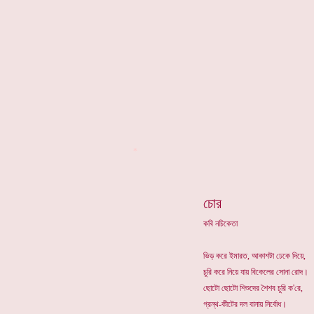
*
চোর
কবি নচিকেতা
ভিড় করে ইমারত, আকাশটা ঢেকে দিয়ে,
চুরি করে নিয়ে যায় বিকেলের সোনা রোদ।
ছোটো ছোটো শিশুদের শৈশব চুরি ক'রে,
গ্রন্থ-কীটের দল বানায় নির্বোধ।