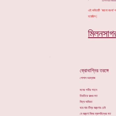
এই কবিতাটি 'জাগো বাংলা' প
হয়েছিল |
মিলনসাগ
*
ক্রোধাগ্নির তরঙ্গে
গোপাল ভরদ্বাজ
মনের গভীর গহনে
তিরতিরে ফল্গুর মত
নিত্য অবিরত
বয়ে যায় তীব্র যন্ত্রণার ঢেউ
যে যন্ত্রণা যিশুর ক্রুশবিদ্ধের মত