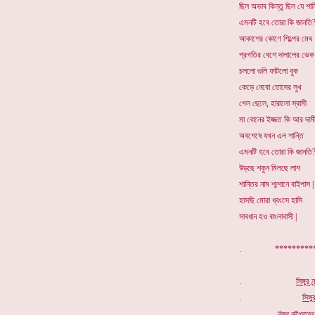
ছিল অভাব কিন্তু ছিল যে শান
এমনটি হবে তোরা কি জানতি
আকাশের কোণে শিল্পের মেঘ
প্রগতির বেশে দালালের ভেক 
চললো গুলি ফাটলো বুক
কেড়ে নেবো তোদের সুখ
গেল ছেলে, হারালো স্বামী
মা বোনের ইজ্জত কি আর দাম
অবশেষে যখন এল শান্তি
এমনটি হবে তোরা কি জানতি
উড়ছে শকুন মিলছে লাশ
শান্তির নাম শ্মশানে বাইপাস |
হাসছি মোরা ধ্বংসে হাসি
সাবধান হও বাংলাবাসী |
. ********
.
সিঙ্গুর 
.
সিঙ্গু
.
সিঙ্গুর নন্দীগ্