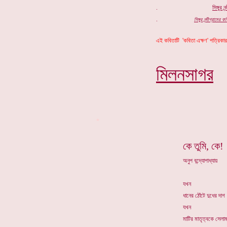
.
সিঙ্গুর
নন
.
সিঙ্গুর নন্দীগ্রামে
এই কবিতাটি 'কবিতা এক্ষণ' পত্রিকার
মিলনসাগ
র
*
কে তুমি, কে
অনুপ বন্দ্যোপাধ্যায়
যখন
ধানের ঠোঁটে দুধের দাগ
যখন
মাটির মাতৃত্বকে সেলা