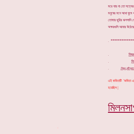
মরে যায় না তো সত্যের
মনুষের মনে আধা ঘুমে থ
তোমার ছুরির ঝলসানি
অক্ষরগুলি আবার উঠেছে
. *********
.
সিঙ্গ
.
সিঙ
.
সিঙ্গুর নন্দী
এই কবিতাটি 'কবিতা এক
হয়েছিল |
মিলনসা
*