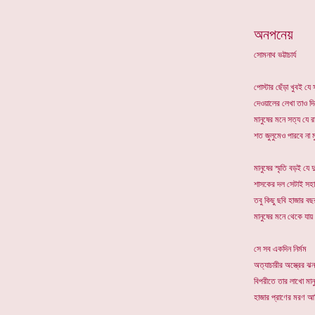
*
অনপনেয়
সোমনাথ ভট্টাচার্য
পোস্টার ছেঁড়া খুবই য
দেওয়ালের লেখা তাও দ
মানুষের মনে সত্য যে র
শত জুলুমেও পারবে না ম
মানুষের স্মৃতি বড়ই যে দু
শাসকের দল সেটাই সহা
তবু কিছু ছবি হাজার বছ
মানুষের মনে থেকে যায় উ
সে সব একদিন নির্মম
অত্যাচারীর অস্ত্রের ঝ
বিপরীতে তার লাখো মানু
হাজার প্রাণের মরণ আলি