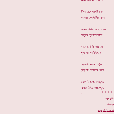
আমাদেক ক্ষেতের উপর
তীব্র বেগে প্রগতির রথ
ক্যাডার সেনানী দিয়ে মারো
আমার সামান্য অন্ন, ক্ষেত
কিছু নয় প্রগতির কাছে
সব মেনে নিচ্ছি তাই নাও
মুছে দাও সব ইতিহাস
স্বেচ্ছায় দিলাম আহুতি
মুছে দাও মানচিত্র থেকে
এভাবেই এগোবে সভ্যতা
আমরা নিশ্চিত আজ প্রভু
. *********
.
সিঙ্গুর নন্
.
সিঙ্গুর
নন
.
সিঙ্গুর নন্দীগ্রাম