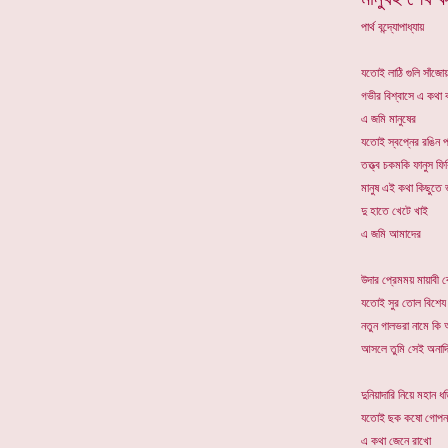
পার্থ বন্দ্যোপাধ্যায়
যতোই লাঠি গুলি সাঁজোয়
গভীর বিশ্বাসে এ কথা 
এ জমি মানুষের
যতোই স্বপ্নের রঙিন প
তত্ত্ব চকমকি ফানুস ফ
মানুষ এই কথা কিছুতে ভ
দু হাতে খেটে খাই
এ জমি আমাদের
উদার প্রেমময় মায়াবী ব
যতোই সুর তোল বিশেয
নতুন গালভরা নামে কি
আসলে তুমি সেই অনাদ
দুনিয়াদারি নিয়ে মহান ধড
যতোই ছক কষো গোপন 
এ কথা জেনে রাখো