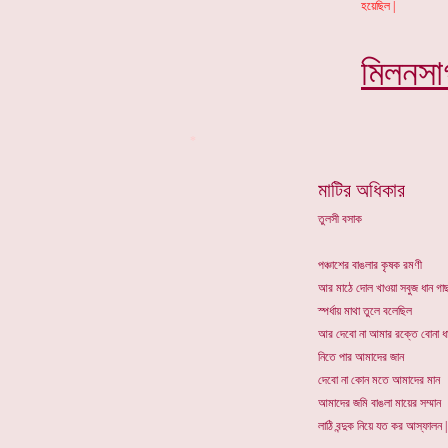
হয়েছিল |
মিলনসা
*
মাটির অধিকার
তুলসী বসাক
পঞ্চাশের বাঙলার কৃষক রমণী
আর মাঠে দোল খাওয়া সবুজ ধান গা
স্পর্ধায় মাথা তুলে বলেছিল
আর দেবো না আমার রক্তে বোনা ধ
নিতে পার আমাদের জান
দেবো না কোন মতে আমাদের মান
আমাদের জমি বাঙলা মায়ের সম্মান
লাঠি বন্দুক নিয়ে যত কর আস্ফালন |