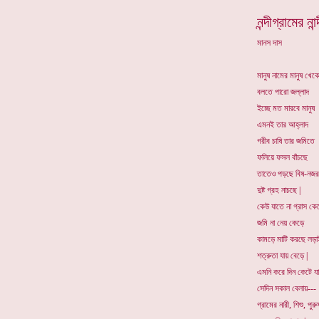
নন্দীগ্রামের না
মানস দাস
মানুষ নামের মানুষ খেক
বলতে পারো জল্লাদ
ইচ্ছে মত মারবে মানুষ
এমনই তার আহ্লাদ
গরীব চাষি তার জমিতে
ফলিয়ে ফসল বাঁচছে
তাতেও পড়ছে বিষ-নজর
দুষ্ট গ্রহ নাচছে |
কেউ যাতে না গ্রাস কেড
জমি না নেয় কেড়ে
কামড়ে মাটি করছে লড়া
শত্রুতা যায় বেড়ে |
এমনি করে দিন কেটে যা
সেদিন সকাল বেলায়---
গ্রামের নারী, শিশু, পুরু