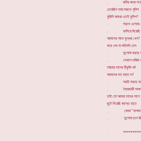
. জমির জন্য লড়েনি 
চেয়েছিল তারা মারতে পুলিশ
বুঝিনি আমরা এতই ফুলিশ?
. লড়তে এসেছে মেয়
. ভাগিয়ে দিয়েছি পাছা
আমাদের সাথে বুদ্ধের খেল?
করে দেব না লাইফটা হেল
. তুলোনা করছে অন্
. সেখানে চাষিরা আম
তাছাড়া তাদের ঠিকুজি ধর্ম
আমাদের মত রক্ত বর্ণ
. লড়াই করছে ন্যায্
. স্বৈরাচারী সরকার
তাই তো আমরা তাদের পাশে
ছুটে গিয়েছি কাস্তে হাতে
. কোথা "খাম্মাম" কোথ
. তুলোনা চলে ছিঃ র
. ********