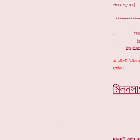
পেয়েছে নতুন নাম |
. *********
.
সিঙ্গ
.
সিঙ
.
সিঙ্গুর নন্দী
এই কবিতাটি 'কবিতা এক
হয়েছিল |
মিলনসা
*
মানুষই শেষ