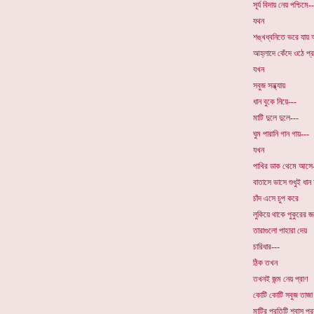
সূর্য বিদায় নেয় পশ্চিমে-
যথন
শঙ্খধ্বনিতে ভরে যায়
আহ্লাদে কেঁদে ওঠে প্র
যখন
সবুজ সন্ধ্যায়
ধান বুকে নিয়ে---
মাটি দুলে দুলে---
ঘুম পারানি গান গায়---
যখন
পাখির ডাক থেমে আসে
বাতাসে ভাসে শুধুই ধান 
চাঁদ এসে চুপ করে
লুকিয়ে থাকে পুকুরের 
তারাগুলো পাহারা দেয়
চারিধার---
ঠিক তখন
তখনই জন্ম নেয় প্রাণ
কোটি কোটি সবুজ তাজা 
মাটির প্রতিটি শ্বাস প্র