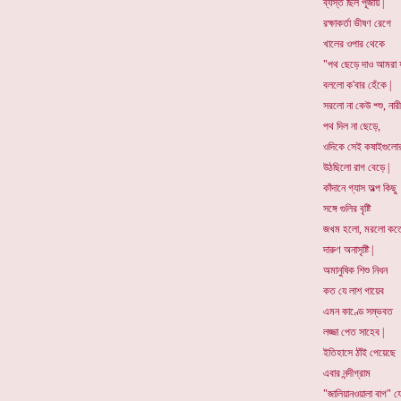
ব্যস্ত ছিল পূজায় |
রক্ষাকর্তা ভীষণ রেগে
খালের ওপার থেকে
"পথ ছেড়ে দাও আমরা 
বললো ক'বার হেঁকে |
সরলো না কেউ শ্শু, নারী
পথ দিল না ছেড়ে,
ওদিকে সেই কষাইগুলো
উঠছিলো রাগ বেড়ে |
কাঁদানে গ্যাস অল্প কিছু
সঙ্গে গুলির বৃষ্টি
জখম হলো, মরলো কত
দারুণ অনাসৃষ্টি |
অমানুষিক শিশু নিধন
কত যে লাশ গায়েব
এমন কাণ্ডে সম্ভবত
লজ্জা পেত সাহেব |
ইতিহাসে ঠাঁই পেয়েছে
এবার নন্দীগ্রাম
"জালিয়ানওয়ালা বাগ" যে