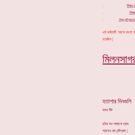
.
সিঙ্গুর 
.
সিঙ্গু
.
সিঙ্গুর নন্দীগ্
এই কবিতাটি 'জাগো বাংলা' প
হয়েছিল |
মিলনসাগ
*
হতাশার দিনগুলি
মাধব সীট
ছবির মত সাজানো গ্রাম
গ্রামের নাম নন্দীগ্রাম |