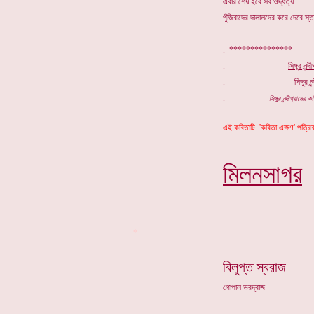
এবার শেষ হবে সব ঔদ্ধত্য
পুঁজিবাদের দালালদের করে দেবে স্তব
. ***************
.
সিঙ্গুর নন্
.
সিঙ্গুর
নন
.
সিঙ্গুর নন্দীগ্রাম
এই কবিতাটি 'কবিতা এক্ষণ' পত্রি
মিলনসাগ
র
*
বিলুপ্ত স্বরাজ
গোপাল ভরদ্বাজ