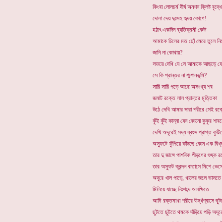
কিংবা লোলচর্ম দীর্ঘ অনশন ক্লিষ্ট বৃদ্
দোলা দেয় দুঃসহ হৃদয় কোণে!
হঠাৎ একদিন ব্যতিক্রমী কেউ
আমাকে চিলের মত ছোঁ মেরে তুলে নিয়
জানি না কোথায়?
সভয়ে দেখি যে সে আমাকে আছড়ে ফেল
সে কি প্রান্তর না শ্মশানভূমি?
সারি সারি পড়ে আছে অসংখ্য শব
জমাট রক্তে লাল প্রান্তর মৃত্তিকা
উঠে দেখি আমার সারা শরীরে সেই রক
কুঁই কুঁই কান্না যেন কোনো কুকুর শ
দেখি অদূরেই সদ্য ধ্বংস প্রাপ্ত কু
অস্ফুটে ফুঁপিয়ে কাঁদছে কোন এক বিধ্
তার দু জাঙ্গে পাশবিক পীড়ণের শুষ্ক 
তার অস্ফুট ক্রন্দন বাতাসে মিশে ভেসে
অদূরে খাল পাড়ে, খালের জলে ভাসত
মিলিয়ে যাচ্ছে নিঃশব্দে অলক্ষিতে
আমি রক্তমাখা শরীরে ঊর্দ্ধশ্বাসে ছু
ছুটতে ছুটতে থমকে দাঁড়িয়ে পড়ি অদূর