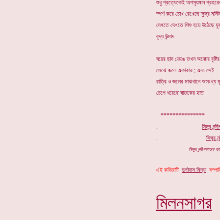
শুধু প্রত্যেকেই অপসৃয়মান প্রহরে
স্পর্শ করে চোখ রেখেছে ক্ষুদ্র মনি
দেখতে দেখতে শিশু হয়ে উঠেছে যু
বৃদ্ধ উন্মাদ
ঘরের ছাদ ভেঙে তখন অঝোর বৃষ্টির
মেঝে জলে একাকার ; এবং সেই
রাত্রি ও জলের মাঝখানে অসংখ্য 
চেপে ধরেছে ঘাতকের হাত
. ***************
.
সিঙ্গুর নন্
.
সিঙ্গুর
নন
.
সিঙ্গুর নন্দীগ্রাম
এই কবিতাটি
দুর্গাদাস মিদ্যা
সম্পাদ
মিলনসাগ
র