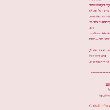
সাদাসিধে চাষাভুষো মানু
তুমি রাজা নিও না কেড়
বোধের পান্তা ভাত আ
ওরা বোঝে না তোমার বহ
বোঝে
গেলে দিতে তোমার লা
অহরহ --- কাল থেকে ক
তুমি রাজা রেখে দাও তোম
নিও না কেড়ে ওদের
বোধের পান্তাভাত আর 
. *********
.
সিঙ্গ
.
সিঙ
.
সিঙ্গুর নন্দী
এই কবিতাটি 'কবিতা এক