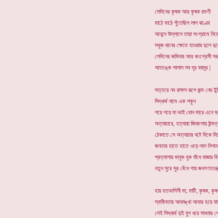
সেদিনের কৃষক আর কৃষক রমণী
মাঠে মাঠে পুঁতেছিল লাল ঝাণ্ডা
আনন্দে উল্লাসে তারা সংগ্রামে নি
সবুজ ধানের ক্ষেতে হাওয়ায় দুলে দু
সেদিনের জমিদার আর কংগ্রেসী স
আতঙ্কে পালাল সব দূর বহুদূর |
সত্তরে নব রাক্ষস রূপে জন্ম নেয় ইন
সিদ্ধার্থ নামে এক শকুন
শয়ে শয়ে মা ভাই বোন মারে এনে ঘ
অত্যাচারে, হত্যারা জিঘাংসায় উন্মত্
ঠেকাতে সে অত্যাচার ঘটে দিকে দিক
জনতার হাতে হাতে ওড়ে লাল নিশান
প্রত্যাশায় মানুক বুক বাঁধে বাজায় ব
নতুন সুরে সুর বেঁধে গায় জনগণতন্ত্
হায় হতভাগিনী মা, মাটি, কৃষক, কৃ
স্বাধীনতার আকাঙ্খা আবার হয়ে যায়
সেই সিদ্ধার্থ দুই যুগ ধরে সাধনার শ