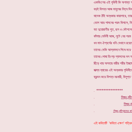
একবিংশের এই পৃথিবী কি অশান্ত
বড়ই বিপন্ন আজ মানুষের নিত্য দি
যাদেক ঠাঁই অন্ধকার কারাগারে, তা
ভোগ আর শাসনের পরম বিলাসে, নির
যত দুয়োরাণীর পুত, ছল ও কৌশলে
কাঁপায় মেদিনী আজ, লুটে নেয় পরম
ধন মান ঐশ্বর্যের খনি যেখানে রয়ে
তাদের মেকি আস্ফালনে পিষে মরে প
তাদের পোষা হিংশ্র শ্বাপদের দল 
ছিঁড়ে খায় অসহায় নারীর শরীর ইচ্ছ
মাত্স্য ন্যায়ের এই অন্ধকার পৃথিব
ক্রন্দন করে বিপন্ন নরনারী, বিলুপ্ত
. ***************
.
সিঙ্গুর নন্
.
সিঙ্গুর
নন
.
সিঙ্গুর নন্দীগ্রাম
এই কবিতাটি 'কবিতা এক্ষণ' পত্রি