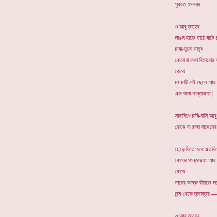
সুব্রত হালদার
ও আবু তাহের
লাঙল হাতে মাঠে ঘাটে 
চাষা-ভুষো মানুষ
বোঝেনা দেশ বিদেশের আ
বোঝে
মা-মাটি বৌ-ছেলে আর
এক থালা পান্তাভাত |
সাদাসিধে চাষি-বাসি আব
বোঝে না রাজা সাহেবের
ছেড়ে দিতে হবে এতদি
বোধের পান্তাভাত আর
বোঝে
মায়ের আব্রু বাঁচাতে ল
জন্ম থেকে জন্মান্তর ---
ও আবু তাহের