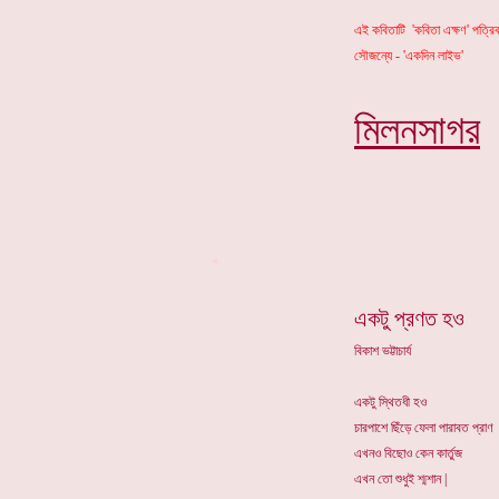
এই কবিতাটি 'কবিতা এক্ষণ' পত্রি
সৌজন্যে - 'একদিন লাইভ'
মিলনসাগ
র
*
একটু প্রণত হও
বিকাশ ভট্টাচার্য
একটু স্থিতধী হও
চারপাশে ছিঁড়ে ফেলা পারাবত প্রাণ
এখনও বিছোও কেন কার্তুজ
এখন তো শুধুই শ্মশান |