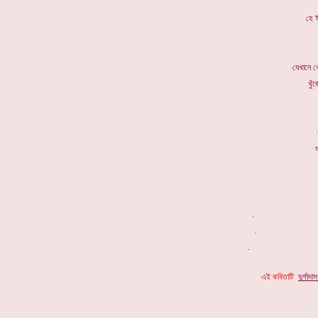
হে ঈ
যেখানে ক
খুঁ
স
এই কবিতাটি
দুর্গাদা