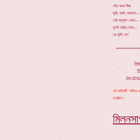
বেঁচে থাকে বীজ
তুমি, আমি, সভ্যতা---
সেই মাতৃঋণ শোধে---
বুলেট ছোঁড়া শেষে---
কে তুমি! কে!
. *********
.
সিঙ্গ
.
সিঙ
.
সিঙ্গুর নন্দী
এই কবিতাটি 'কবিতা এক
হয়েছিল |
মিলনসা