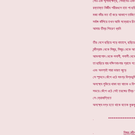
সেও এক শ্মশানক্ষেত্র, সেখানেও একই
রক্তাক্ত নির্জীব শরীরগুলে হাত পা ছড
মজা নদীর মত হাঁ করে আকাশে তাকিয়
সর্বাঙ্গ কাঁপিয়ে তখন আমি সক্রোধে চি
আমার তীব্র শিহরণ ধ্বনি
তীর বেগে ছড়িয়ে পড়ে বাতাসে, ছড়িয়ে
নন্দীগ্রাম থেকে সিঙ্গুর, সিঙ্গুর থেক
আমলাশোল থেকে পলাশী, পলাশী থেকে উ
তা ছাড়িয়ে যায় দক্ষিণবাংলার গ্রামে গঞ্
এবং অবশ্যই সারা ভারত জুড়ে
সে স্পন্দনে কেঁপে ওঠে সমগ্র বিশ্বভূম
অলক্ষ্যে লুকিয়ে থাকা যত ঘাতক ও বি
সভয়ে কেঁপে ওঠে সেই তরঙ্গের তীব্র
সে ক্রোধাগ্নিতে
অলক্ষ্যে দগ্ধ হতে থাকে যতেক কুরুক
. ************
.
সিঙ্গুর নন্