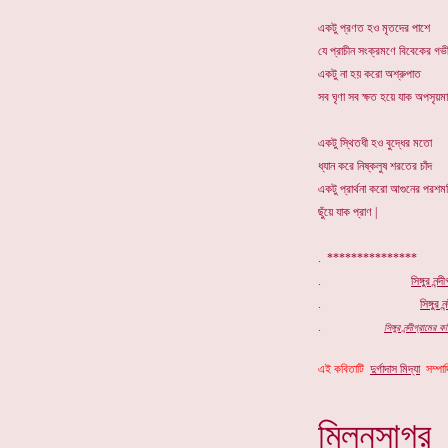
একটু প্রণত হও মৃতদের পাশে
যে প্রাচীন সংক্রমণে বিবেকের গভ
একটু না হয় করো অশ্রুপাত
সব ঘৃণা সব ক্ষত হয়ে যাক অপসৃয়ম
একটু স্থিতধী হও বুদ্ধের মতো
ধ্যান করে নিষ্কলুষ শরতের চাঁদ
একটু প্রার্থনা করো আগুনের পরশম
ছুঁয়ে যাক প্রাণ |
. ***************
.
সিঙ্গুর নন্
.
সিঙ্গুর
নন
.
সিঙ্গুর নন্দীগ্রাম
এই কবিতাটি
দুর্গাদাস মিদ্যা
সম্পাদ
মিলনসাগ
র