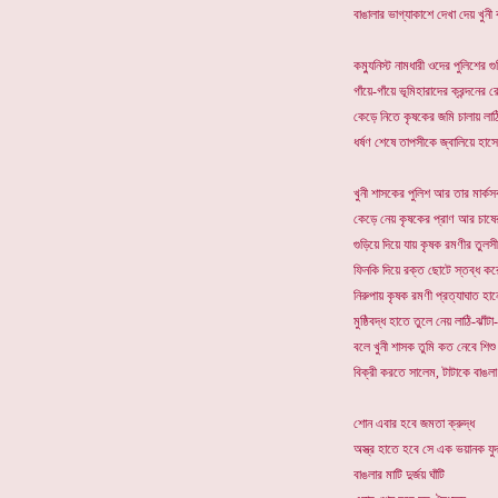
বাঙালার ভাগ্যাকাশে দেখা দেয় খুনী ব
কম্যুনিস্ট নামধারী ওদের পুলিশের গ
গাঁয়ে-গাঁয়ে ভূমিহারাদের ক্রন্দনের
কেড়ে নিতে কৃষকের জমি চালায় লাঠ
ধর্ষণ শেষে তাপসীকে জ্বালিয়ে হাসে 
খুনী শাসকের পুলিশ আর তার মার্কসব
কেড়ে নেয় কৃষকের প্রাণ আর চাষে
গুড়িয়ে দিয়ে যায় কৃষক রমণীর তুলস
ফিনকি দিয়ে রক্ত ছোটে স্তব্ধ কর
নিরুপায় কৃষক রমণী প্রত্যাঘাত হা
মুষ্ঠিবদ্ধ হাতে তুলে নেয় লাঠি-ঝাঁটা
বলে খুনী শাসক তুমি কত নেবে শিশু
বিক্রী করতে সালেম, টাটাকে বাঙলা 
শোন এবার হবে জমতা ক্রুদ্ধ
অস্ত্র হাতে হবে সে এক ভয়ানক যুদ
বাঙলার মাটি দুর্জয় ঘাঁটি