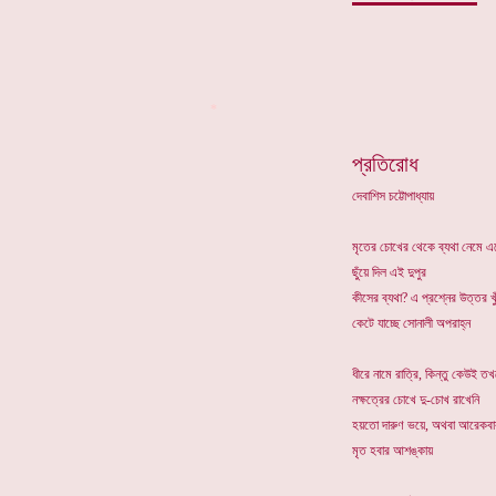
*
প্রতিরোধ
দেবাশিস চট্টোপাধ্যায়
মৃতের চোখের থেকে ব্যথা নেমে এ
ছুঁয়ে দিল এই দুপুর
কীসের ব্যথা? এ প্রশ্নের উত্তর খ
কেটে যাচ্ছে সোনালী অপরাহ্ন
ধীরে নামে রাত্রি, কিন্তু কেউই ত
নক্ষত্রের চোখে দু-চোখ রাখেনি
হয়তো দারুণ ভয়ে, অথবা আরেকবা
মৃত হবার আশঙ্কায়