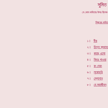
সুমিত
যে কোন কবিতার উপর ক্লি
সিঙ্গুরের কবি
১।
বীর
২।
চিত্ত ব্যথা
৩।
কাছে এসো
৪।
ফিরে পাওয়া
৫।
রং বেরং
৬।
লুকোচুরি
৭।
স্লোগান
৮।
হে মহাজীবন