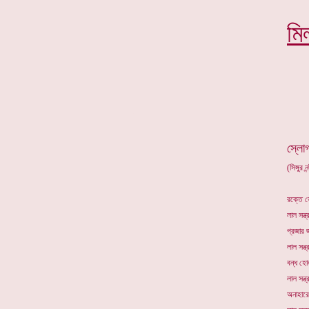
মি
*
স্লো
(সিঙ্গুর 
রক্তে ভ
লাল সন্ত্
প্রজার 
লাল সন্ত্
বন্ধ হো
লাল সন্ত্
অনাহারে