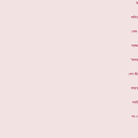
উ
পালিয়
লোক 
পরাজ
'আমার 
কেন বাঁ
কায়ক্
সবাই
সব পে