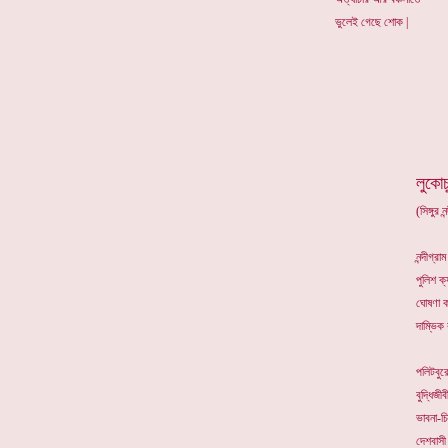
ভুলেই গেছে শোক |
*
লুকোচ
(সিঙ্গুর 
নন্দীগ্রা
পুলিশ ক্
ঘোষণা ক
দাম্ভিক র
পলিটবুরো
বুদ্ধিজীবী
ভাবনা-চি
দেশবাসী 