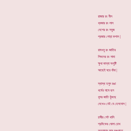
রাজার রং নীল
ধ্বজার রং লাল
দেশের রং সবুজ
প্রজার পোড়া কপাল |
রামধনু রং জাতির
শিশুদের রং সাদা
ক্ষুধা কান্না অপুষ্টি
আছেই ঘরে বাঁধা |
স্বাস্থ হলুদ রঙা
ধর্মের নামে ছল
ধূসর জাতি ধুঁকছে
দেখেও নেই যে হেলদোল |
চাষীর পেট খালি
শ্রমিকের ঘোলা চোখ
অত্যাচার আর বঞ্চনাতে