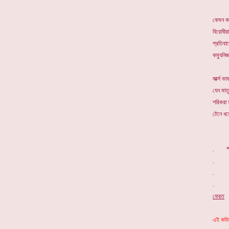
কেমন কর
বিরোধীরা
প্রতিবাদ
কম্যুনি
মার্ক্স ভা
যেন মাত
শরিকরা 
টেনে ধরে 
. *
ফেরত
এই কবিত