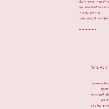
হঠাত্ আশা জাগে - অনন্ত যৌব
সবুজ ক্লোরোফিলে নিজেকে সতে
শেকড় যদি যোগায় খাবার
তোমার মোহনাতেই আমার নির্বাণ
*****
*
ফিরে পাওয়া
আবারও বুকের ভিত
ডুব দেয় পান
মনের চোরাবালি সরি
খুঁজে ফিরে নি
ভূমিষ্ঠ শিশুর অপাপবি