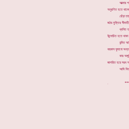
আত্মার শব্ দ 
অনুরণিত হতে থাকে
ছেঁড়া তারে ব
জঠর মুক্তির সীমাহী
ধ্বনিত হয়, ম
উন্মোচিত হতে থাক
বন্দিত আজি, বাঁ
বহুকাল ঘুমানো অন্তরা
কার অঙ্গুলি
জাগরিত হয়ে সরব 
আমি ফিরে পা
. *
*