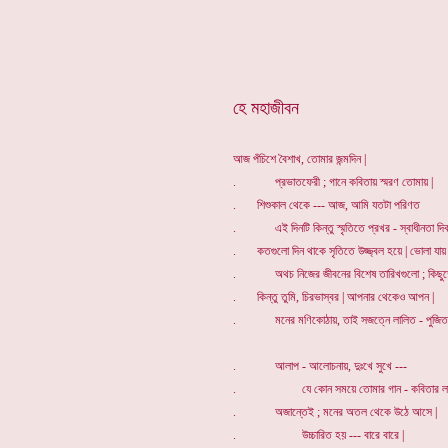
*
হে মহাজীবন
আ
জ পঁচিশে বৈশাখ, তোমার জন্মদিন
|
. প্রভাতফেরী ; গানে কবিতায় স্মরণ তোমায় |
. শিশুকাল থেকে --- আজ, আমি যতটা পরিণত
. এই দিনটি কিন্তু স্মৃতিতে প্রখর - স্বাধীনতা দি
. কতগুলো দিন থাকে সৃতিতে উজ্জ্বল হয়ে | ভোলা যায় ন
. অথচ নিজের জীবনের বিশেষ তারিখগুলো ; কিছুতেই
. কিন্তু তুমি, চিরভাস্বর | আপনার থেকেও আপন |
. মনের মণিকোঠায়, তাই সজত্নে লালিত - পুজিত ত
. আলাপ - আলোচনায়, দুঃখে সুখে ---
. যে কোন সময়ে তোমার গান - কবিতার ল
. অজান্তেই ; মনের অতল থেকে উঠে আসে |
. উচ্চারিত হয় --- বারে বারে |