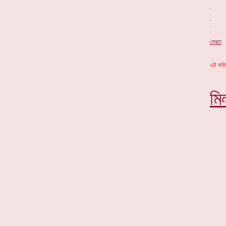
ফেরত
এই কবিত
মি