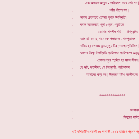
. এক অপরূপ আনন্দে - শান্তিতে, ভরে ওঠে মন |
. শরীর শীতল হয় |
. আমার চেতনাতে তোমার দৃপ্ত উপস্থিতি |
. সমাজ সচেতনতা, পূজা-প্রেম, প্রৃতিতে
. তোমার সাবলীল গতি --- বিশ্ববন্দিত 
. তোমারই কথায়, গানে যেন গঙ্গাজলে - গঙ্গাপূজাসম
. পালিত হয় তোমার জন্ম-মৃত্যু দিন ; সমগ্র পৃথিবীতে |
. তোমার নিঃশব্দ উপস্থিতি প্রতিপলে প্রতিক্ষণে অনুভূ
. তোমার সুরে স্পন্দিত হয় মানব জীবন |
. হে ঋষি, মহাজীবন, হে বিদ্রোহী, প্রতিপালক
. আমাদের ধন্য কর | উত্তরণ ঘটাও নবজীবনের উচ
.
**************
.
.
অন্যান
.
সিঙ্গুরের কবি
এই কবিতাটি এখানেই
৩১
অ
গাস্ট
২০০
৯
তারিখে
প্রখম প্