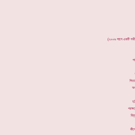
*
(২০০৬ সালে একটি গভীর গ
প
পিতা
অপ
হঠ
পরক্ষ
বিহ
কীযে