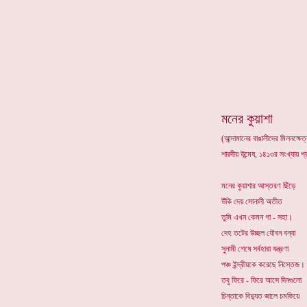
*
মনের কুয়াশা
(আন্দামানের বাঙালীদের মিলনক্ষেত্
শারদীয় উন্মেষ, ১৪১৩র সংখ্যায় প
মনের কুয়াশার আস্তরণ ছিঁড়ে
উঁকি দেয় সোনালী অতীত
তুমি এখন কেমন গা - সহা।
দেহ তটের উচ্ছল যৌবন বন্যা
সুনামী শেষে সর্বহারা যন্ত্রণা
পঞ্চ ইন্দ্রীয়কে করেছে নিস্তেজ।
তবু ফিরে - ফিরে আসে দিনগুলো
চিন্তাকে বিদ্যুত জালে চমকিয়ে