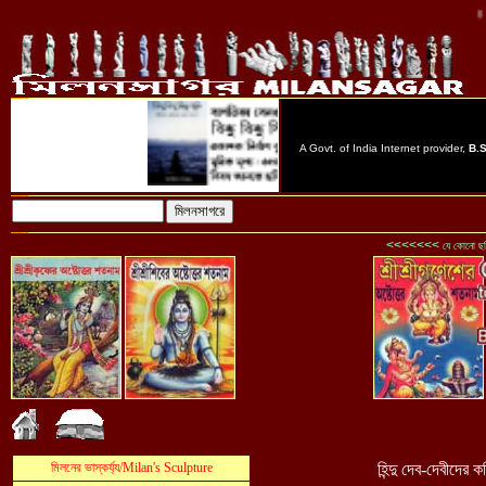
॥ মিলনস
<<<<<<<
যে কোনো ছবি