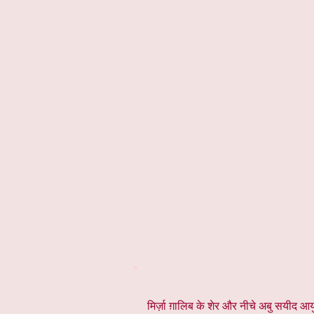
*
मिर्ज़ा ग़ालिब के शेर और नीचे अबु सयीद आयुब