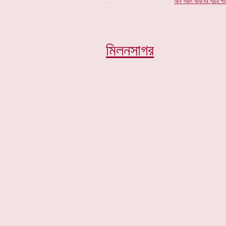
.
আবু সয়ীদ আয়ুবের সূ
চি
র পা
মিলনসাগর