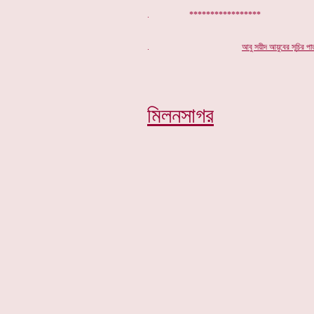
. *****************
.
আবু সয়ীদ আয়ুবের সূ
চি
র পা
মিলনসাগর