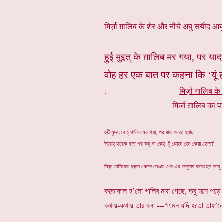
*
मिर्ज़ा ग़ालिब के शेर और नीचे अबु सयीद आयुब
हुई मुद्दत् के ग़ालिब मर गया, पर या
वोह हर एक बात पर कहना कि ‘यूं ह
.
मिर्ज़ा ग़ालिब के
मिर्जा ग़ालिब का प
.
হুয়ী মুদ্দৎ কেহ্ গ়ালিব মর গয়া, পর য়াদা আতা হ্যায়
উয়োহ্ হরেক বাত পর কহ্ না কেহ্ ‘য়ুঁ হোতা তো কেয়া হোতা’
মির্জ়া গ়ালিবের গজ়ল থেকে নেওয়া শের এর অনুবাদ করেছেন আবু
কতোকাল হ’লো গালিব মারা গেছে, তবু মনে পড়ে
কথায়-কথায় তার বলা ---“এমন যদি হতো তাহ’ল