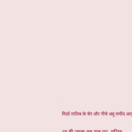
*
मिर्ज़ा ग़ालिब के शेर और नीचे अबु सयीद आयुब