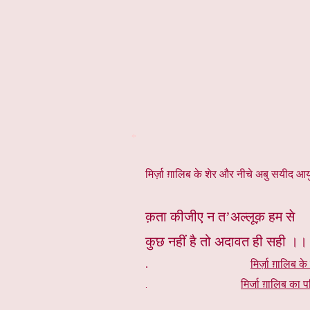
*
मिर्ज़ा ग़ालिब के शेर और नीचे अबु सयीद आयुब
क़ता कीजीए न त’अल्लूक़ हम से
कुछ नहीं है तो अदावत ही सही ।।
.
मिर्ज़ा ग़ालिब के
मिर्जा ग़ालिब का प
.