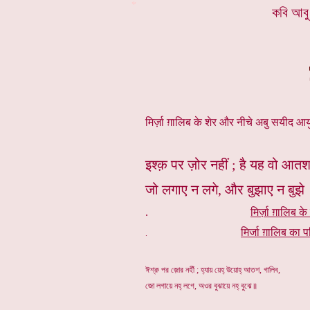
*
কবি আবু
मिर्ज़ा ग़ालिब के शेर और नीचे अबु सयीद आयुब
इश्क़ पर ज़ोर नहीं ; है यह वो आतश
जो लगाए न लगे, और बुझाए न बुझे
.
मिर्ज़ा ग़ालिब के
मिर्जा ग़ालिब का प
.
ঈশ্ক় পর জ়োর নহীঁ ; হ্যায় য়েহ্ উয়োহ্ আতশ, গালিব,
জো লগায়ে নহ্ লগে, অওর বুঝায়ে নহ্ বুঝে॥