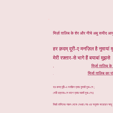
*
मिर्ज़ा ग़ालिब के शेर और नीचे अबु सयीद आयुब
हर क़दम् दूरी-ए मनज़िल है नुमायां म
मेरी रफ़्तार-से भागे हैं बयाबां मुझस
.
मिर्ज़ा ग़ालिब के
मिर्जा ग़ालिब का प
.
হর ক়দম্ দূরী-এ মনজ়িল হ্যায় নুমায়াঁ মুঝ-সে ;
মেরী রফ়্তার-সে ভাগে হ্যায় বয়াবাঁ মুঝ-সে॥
মির্জ়া গ়ালিবের গজ়ল থেকে নেওয়া শের এর অনুবাদ করেছেন আবু