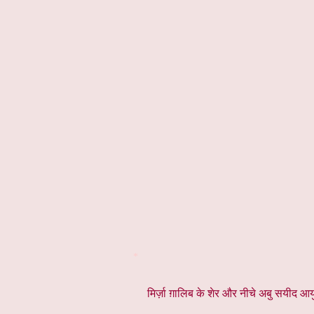
*
मिर्ज़ा ग़ालिब के शेर और नीचे अबु सयीद आयुब