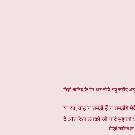
*
मिर्ज़ा ग़ालिब के शेर और नीचे अबु सयीद आयुब
या रब, वोह न समझें हैं न समझेंगे मे
दे और दिल उनको जो न दे मुझको 
.
मिर्ज़ा ग़ालिब के