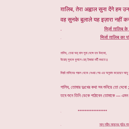
ग़ालिब, तेरा अह्वाल सुना देंगे हम उ
वह सुनके बुलाले यह इज़ारा नहीं 
.
मिर्ज़ा ग़ालिब के
मिर्जा ग़ालिब का प
.
গ়ালিব, তেরা অহ্ বাল সুনা দেঙ্গে হম উনকো,
উয়োহ্ সুনকে বুলালে য়েহ্ ইজারা নহীঁ করতে॥
মির্জ়া গ়ালিবের গজ়ল থেকে নেওয়া শের এর অনুবাদ করেছেন আবু
গালিব, তোমার দুঃখের কথা সব শুনিয়ে তো দেবো ;
তবে শুনে তিনি ডেকে পাঠাবেন তোমাকে --- এমন 
. *****************
.
আবু সয়ীদ আয়ুবের সূ
চি
র পা