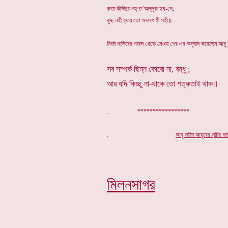
ক়তা কীজীয়ে নহ্ ত’অল্লুক় হম-সে,
কুছ নহীঁ হ্যায় তো অদাবৎ হী সহী॥
মির্জ়া গ়ালিবের গজ়ল থেকে নেওয়া শের এর অনুবাদ করেছেন আবু
সব সম্পর্ক ছিন্ন কোরো না, বন্ধু ;
আর যদি কিচ্ছু না-থাকে তো শত্রুতাই থাক॥
. *****************
.
আবু সয়ীদ আয়ুবের সূ
চি
র পা
মিলনসাগর