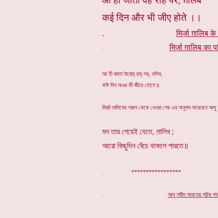
आ ही जाता वह राह पर, ग़लिब
कई दिन और भी जीए होते ।।
.
मिर्ज़ा ग़ालिब के
मिर्जा ग़ालिब का प
.
আ হী জাতা উয়োহ্ রাহ্ পর, গ়লিব,
কঈ দিন অওর ভী জীয়ে হোতে॥
মির্জ়া গ়ালিবের গজ়ল থেকে নেওয়া শের এর অনুবাদ করেছেন আবু
মন তার পেয়েই যেতে, গ়ালিব ;
আরো কিছুদিন বেঁচে থাকলে পারতে॥
. *****************
.
আবু সয়ীদ আয়ুবের সূ
চি
র পা