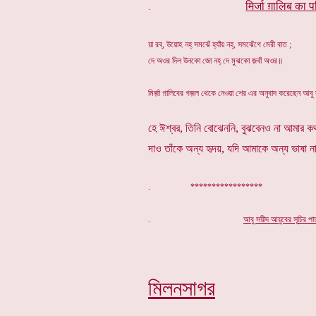
मिर्जा ग़ालिब का प
.
য়া রব্, উয়োহ নহ্ সমঝেঁ হ্যাঁয় নহ্, সমঝেঁগে মেরী বাত ;
দে অওর দিল উনকো জো নহ্ দে মুঝকো জ়বাঁ অওর॥
মির্জ়া গ়ালিবের গজ়ল থেকে নেওয়া শের এর অনুবাদ করেছেন আবু
হে ঈশ্বর, তিনি বোঝেননি, বুঝবেনও না আমার কথ
দাও তাঁকে অন্য হৃদয়, যদি আমাকে অন্য ভাষা 
. *****************
.
আবু সয়ীদ আয়ুবের সূ
চি
র পা
মিলনসাগর