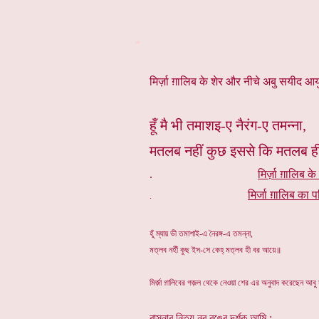
*
मिर्ज़ा ग़ालिब के शेर और नीचे अबु सयीद आयुब
हूँ मै भी तमाशइ-ए नैरंग-ए तमन्ना,
मतलब नहीं कुछ इससे कि मतलब ह
.
मिर्ज़ा ग़ालिब के
मिर्जा ग़ालिब का प
.
হূঁ ম্যায় ভী তমাশাই-এ নৈরঙ্গ-এ তমন্না,
মত্লব নহীঁ কুছ ইস-সে কেহ্ মত্লব হী বর আয়ে॥
মির্জ়া গ়ালিবের গজ়ল থেকে নেওয়া শের এর অনুবাদ করেছেন আবু
বাসনার নিত্য নব রঙের দর্শক আমি ;