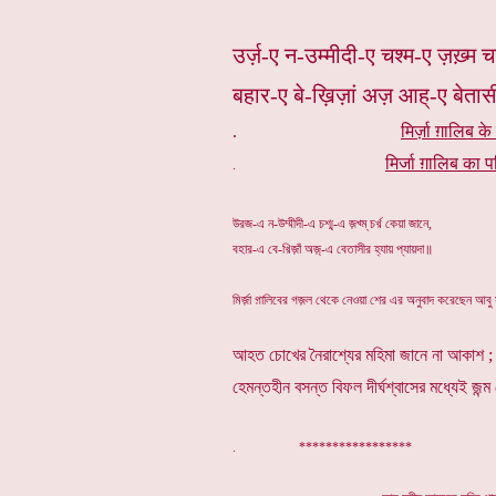
उर्ज़-ए न-उम्मीदी-ए चश्म-ए ज़ख़्म चर
बहार-ए बे-ख़िज़ां अज़ आह्-ए बेतास
.
मिर्ज़ा ग़ालिब के
मिर्जा ग़ालिब का प
.
উরজ-এ ন-উম্মীদী-এ চশ্ম্-এ জ়খ্ম্ চর্খ় কেয়া জানে,
বহার-এ বে-খ়িজ়াঁ অজ়্-এ বেতাসীর হ্যায় প্যায়দা॥
মির্জ়া গ়ালিবের গজ়ল থেকে নেওয়া শের এর অনুবাদ করেছেন আবু
আহত চোখের নৈরাশ্যের মহিমা জানে না আকাশ ;
হেমন্তহীন বসন্ত বিফল দীর্ঘশ্বাসের মধ্যেই জন্
. *****************