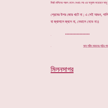
মির্জ়া গ়ালিবের গজ়ল থেকে নেওয়া শের এর অনুবাদ করেছেন আবু
প্রেমের উপর জোর খাটে না ; এ সেই আগুন, গালি
যা জ্বালালে জ্বলে না, নেভালে নেভে না॥
. *****************
.
আবু সয়ীদ আয়ুবের সূ
চি
র পা
মিলনসাগর