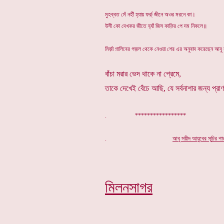
মুহব্বত মেঁ নহীঁ হ্যায় ফর্ক়্ জীনে অওর মরনে কা।
উসী কো দেখকর জীতে হ্যাঁ জিস কাফ়ির পে দম নিকলে॥
মির্জ়া গ়ালিবের গজ়ল থেকে নেওয়া শের এর অনুবাদ করেছেন আবু
বাঁচা মরার ভেদ থাকে না প্রেমে,
তাকে দেখেই বেঁচে আছি, যে সর্বনাশার জন্য প্রা
. *****************
.
আবু সয়ীদ আয়ুবের সূ
চি
র পা
মিলনসাগর