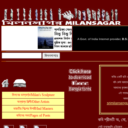
কবির একটি ছবি ও 
যদি কেউ আমাদে
আমাদের কৃতজ্ঞত
এই পাতায়
আমাদ
srimilanseng