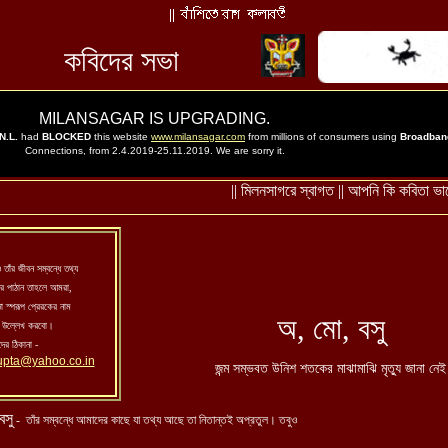
তাঁর জীবন সম্বন্ধে তথ্য
র পাঠান তাহলে আমরা,
া স্পরূপ প্রেরকের নাম
অ, মো, বসু
 উল্লেখ করবো।
ের ঠিকানা -
upta@yahoo.co.in
জন্ম সম্ভবত উনিশ শতকের মাঝামাঝি মৃত্যু জানা নেই