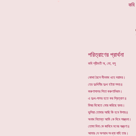
*
কবি
পরিত্রাণের প্রার্থনা
কবি শ্রীমতী অ, মো, বসু
কোথা রৈলে দীননাথ ওহে দয়াময়।
হের দুঃখিনীর দুঃখ হইয়া সদয়॥
করুণাসাগর পিতা করুণানিধান।
এ দুঃখ-সাগর হতে কর প্রিত্রাণ॥
বিষয় বিষেতে মোর জরিছে হৃদয়।
ভুলিয়া তোমার আছি কি হবে উপায়॥
অনাথ নিতান্ত আমি কে দিবে সান্ত্বনা।
তোমা বিনা কে জানিবে মনের যন্ত্রণা॥
আমার যে অপরাধ সংখ্যা নাহি তার।