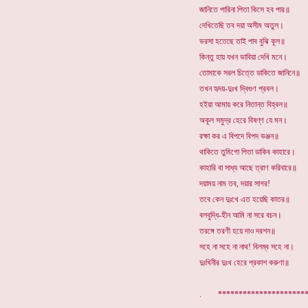
জানিতে পারিনা পিতা কিসে হব পার॥
দেখিতেছি তব দয়া অসীম অতুল।
ভরসা হতেছে তাই পাব বুঝি কূল॥
কিন্তু হায় যখন ভাবিয়া দেখি মনে।
তোমাকে সরল চিত্তে ডাকিতে জানিনে॥
তখন হৃদয়-দুঃখ দ্বিগুণ প্রবল।
হইয়া আমায় করে নিতান্ত বিহ্বল॥
অকূল সমুদ্র হেরে বিষণ্ণ যে মন।
রক্ষা কর এ বিপদে বিপদ ভঞ্জন॥
থাকিতে তুমিগো পিতা ডাকিব কাহারে।
কাহারি বা সাধ্য আছে ত্রাণ করিবারে॥
দয়াময় নাম তব, দয়ার সাগর!
তবে কেন দুঃখে এত হয়েছি কাতর॥
বলবুদ্ধি-হীন আমি না সরে বচন।
তরঙ্গে তরণী হয়ে দাও দরশন॥
সহে না সহে না নাথ! বিলম্ব সহে না।
দুঃখিনীর দুঃখ হেরে প্রকাশ করুণা॥
. *********************