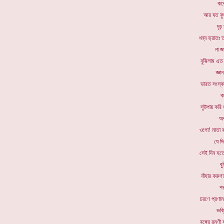
করে
আর যত 
দৃঢ
ধন্য ভ্রাত
না জ
বুঝিলাম 
জ্ঞা
ভারত সংস্
ক
সুউপায় করি
অব
ওগো! মাতা
যে দ
সেই দিন
ব
যাঁহার ক
পর
চরণে প্র
ভক্
বঙ্গের 