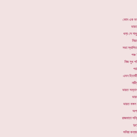
কোন এক 
ভারত
ধন্য সে 
নিয়
সভা স্থা
পঞ্চ
নিজ সুখ
পর
এমন হিতার
নার
ভারত সন
ভার
ভারত মঙ্
অপা
রাজমাতা 
দুঃ
শুনিয়া ক