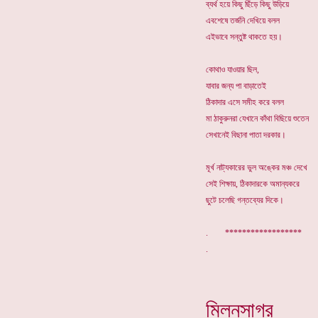
ব্যর্থ হয়ে কিছু ছিঁড়ে কিছু উড়িয়ে
এবশেষে তর্জনি দেখিয়ে বলল
এইভাবে সন্তুষ্ট থাকতে হয়।
কোথাও যাওয়ার ছিল,
যাবার জন্য পা বাড়াতেই
ঠিকাদার এসে সমীহ করে বলল
মা ঠাকুরুনরা যেখানে কাঁথা বিছিয়ে শুতেন
সেখানেই বিছানা পাতা দরকার।
মূর্খ নাট্যকারের ভুল অঙ্কের মঞ্চ দেখে
সেই শিক্ষায়, ঠিকাদারকে অমান্যকরে
ছুটে চলেছি গন্তব্যের দিকে।
. ******************
মিলনসাগর