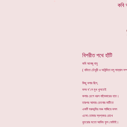
*
কবি 
বিপরীত পথে হাঁটি
কবি আনজু বানু
( নমিতা চৌধুরী ও অনিন্দিতা বসু সান্যাল স
কিছু বলার ছিল,
বলব ব’লে মুখ খুলতেই
কলার চেপে ধরল নাট্যকারের হাত।
তারপর আমার চেতনার মাটিতে
একটি মরুভূমির মঞ্চ সাজিয়ে বলল
এসো তোমার স্বপ্নময় চোখে
ধুতরোর মতো আদিম ফুল ফোটাই।