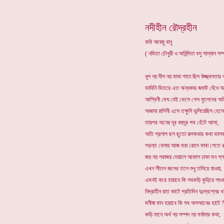
নদীহীন রৌদ্রহীন
কবি আনজু বানু
( নমিতা চৌধুরী ও অনিন্দিতা বসু সান্যাল স
ধূপ নয় দীপ নয় মাথা পাতা ছিল উজ্জ্বলতার 
ভাবিনি ভিতরে এত অন্ধকার জমাট বেঁধে
আশ্বিনী মেঘ যেই ভেসে গেল ফুলেদের অত
অজানা রাগিনী এসে তক্ষুনি ভুলিয়েছিল হেস
তারপর অনের দূর বহুদূর পথ হেঁটে আসা,
অতি প্রলাপ ছল ছুতো রূপকথার কথা ভালব
পড়ন্ত বেলায় আজ মরা রোদে মাথা পেতে র
জয় নয় পরাজয় দেয়ালে আকাশ ঢাকা মন গ্ল
এখন শীতল জলের তলে শুধু তলিয়ে যাওয়া,
এমনই করে হারাবে কি সবকড়ি কুড়িয়ে পাওয়
নিদ্রাহীন রাত কাটে প্রতিদিন দুঃস্বপ্নের খ
মনীষা মান হারাবে কি সব অসম্মানের হাটে ?
কড়ি মানে অর্থ নয় সম্পদ নয় মর্যাদার কথা,