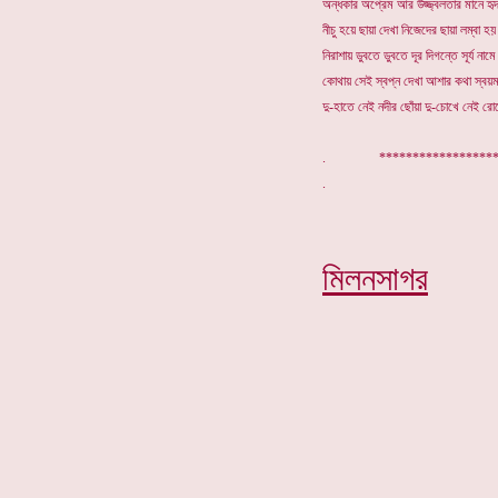
অন্ধকার অপ্রেম আর উজ্জ্বলতার মানে হৃ
নীচু হয়ে ছায়া দেখা নিজেদের ছায়া লম্বা হ
নিরাশায় ডুবতে ডুবতে দূর দিগন্তে সূর্য না
কোথায় সেই স্বপ্ন দেখা আশার কথা স্বয়ম
দু-হাতে নেই নদীর ছোঁয়া দু-চোখে নেই র
. ***************
মিলনসাগর