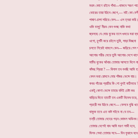
মরম কোণে রইবে গাঁথা---থাকবে স্মরণ পা
ভোরের তারা উঠবে জেগে,--- নাই কো বেশী
পাষাণ-চাপা সরিয়ে ফেল--- এস ত্বরা করি
ওকি বন্ধু! নীরব কেন শুনছ নাকি কথা
জ্বলছে যে মোর বুকের তলে গুমরে মরা ব্য
ওগো, চুপটী করে রইলে তুমি, সাড়া দিচ্ছনা
চলতে গিয়েই থামলে কেন--- জড়িয়ে গেল প
আলোর পরীর মেয়ে তুমি আলোর দেশে থাক
মাটির বুকের আঁধার তোমায় আসতে দিলে ন
কাঁদছ প্রিয়া ? --- বিলাপ তব শুনছি আমি হ
বেদন ভরা রোদনে মোর পাঁজর ভেঙ্গে যায়।
কবর গাঁয়ের প্রাচীর কি গো খুবই কঠিনতর 
একটু কোণা ভেঙ্গে তাহার যদিই চেষ্টা কর
বাড়িয়ে দিতে হাতটি তব একটি নিমেষ তরে,
প্রহরী সব উঠবে জেগে--- ফেলবে বুঝি ধর
থাকুক তবে এত কষ্ট সইবে না যে তব---
তন্বী তোমার দেহের গড়ন কোমল অভিনব
তোমার দেশেই যাব আমি মরণ সাথী হবে,
মিলব সেথা তোমার সনে--- দিন ফুরাবে যব