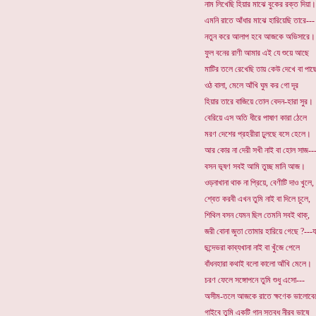
নাম লিখেছি হিয়ার মাঝে বুকের রক্ত দিয়া।
এমনি রাতে আঁধার মাঝে হারিয়েছি তারে---
নতুন করে আলাপ হবে আজকে অভিসারে।
ফুল বনের রাণী আমার এই যে শুয়ে আছে
মাটির তলে রেখেছি তায় কেউ দেখে বা পা
ওঠ বালা, মেলে আঁখি ঘুম কর গো দূর
হিয়ার তারে বাজিয়ে তোল বেদন-হারা সুর।
বেরিয়ে এস অতি ধীরে পাষাণ কারা ঠেলে
মরণ দেশের প্রহরীরা ঢুলছে বসে হেলে।
আর কোর না দেরী সখী নাই বা হোল সাজ--
বসন ভূষণ সবই আমি তুচ্ছ মানি আজ।
ওড়নাখানা থাক না প্রিয়ে, বেণীটি দাও খুলে,
শ্বেত করবী এখন তুমি নাই বা দিলে চুলে,
শিথিল বসন যেমন ছিল তেমনি সবই থাক্,
জরী বোনা জুতা তোমার হারিয়ে গেছে ?---য
ছন্দেভরা কাব্যখানা নাই বা খুঁজে পেলে
বাঁধনহারা কথাই বলো কালো আঁখি মেলে।
চরণ ফেলে সঙ্গোপনে তুমি শুধু এসো---
অসীম-তলে আজকে রাতে ক্ষণেক ভালোব
গাইবে তুমি একটি গান স্তব্ধ নীরব ভাষে