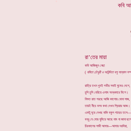
*
কবি আ
রা’তের মায়া
কবি আজিজুন নেছা
(
নমিতা চৌধুরী ও অনিন্দিতা বসু সান্যাল স
রাত্রি তখন খুবই গভীর সবাই ঘুমের দেশে,
চুপি চুপি বেরিয়ে এলাম অন্ধকারে মিশে।
নিশুত রাত পরছে আজি কালোয় বোনা সাজ,
তারই নীচে বলব কথা দেখব প্রিয়ায় আজ।
একটু দূরে দেখছ নাকি বকুল গাছের তলে---
বন্ধু যে মোর ঘুমিয়ে আছে নাম না জানা ছ
চিরকালের সাথী আমার---আমার দরদিয়া,