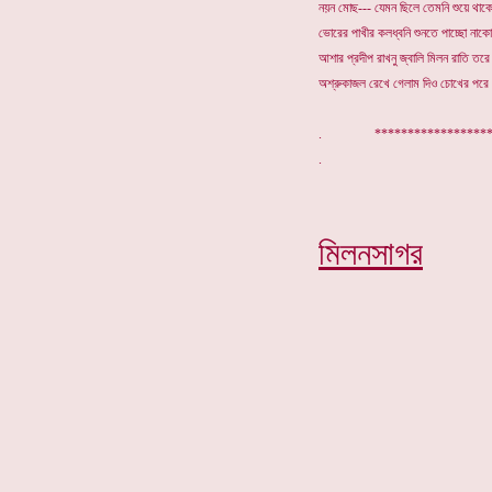
নয়ন মোছ--- যেমন ছিলে তেমনি শুয়ে থাক
ভোরের পাখীর কলধ্বনি শুনতে পাচ্ছো নাকো
আশার প্রদীপ রাখনু জ্বালি মিলন রাতি তরে
অশ্রুকাজল রেখে গেলাম দিও চোখের পর
. ***************
মিলনসাগর