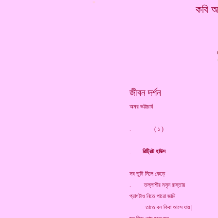
*
কবি অম
জীবন দর্শন
অমর ভট্টাচার্য
. ( ১ )
.
রিট্রিট হাউস
সব তুমি নিলে কেড়ে
. তল্লাশীর মসৃন রাস্তায়
প্রাণটাও নিতে পারো জানি
. তাতে বল কিবা আসে যায় |