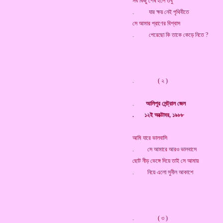
সব কিছু শেষ হলে তবু
. যার ক্ষয় নেই পৃথিবীতে
সে আমার প্রাণের বিশ্বাস
. পেরেছো কি তাকে কেড়ে নিতে ?
. ( ২ )
.
আলিপুর সেন্ট্রাল জেল
. ১২ই অক্টোবর, ১৯৮৮
আমি যারে ভালবাসি
. সে আমারে আরও ভালবাসে
ছোট নীড় ভেঙ্গে দিয়ে তাই সে আমায়
. নিয়ে এলো সুনীল আকাশে
. ( ৩ )