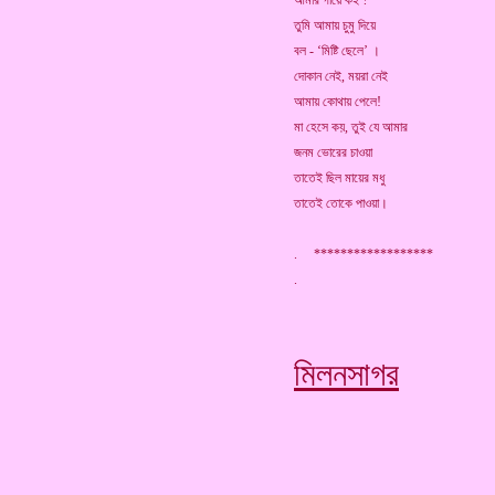
আমার গায়ে কই ?
তুমি আমায় চুমু দিয়ে
বল - ‘মিষ্টি ছেলে’ ।
দোকান নেই, ময়রা নেই
আমায় কোথায় পেলে!
মা হেসে কয়, তুই যে আমার
জনম ভোরের চাওয়া
তাতেই ছিল মায়ের মধু
তাতেই তোকে পাওয়া।
. ******************
মিলনসাগর