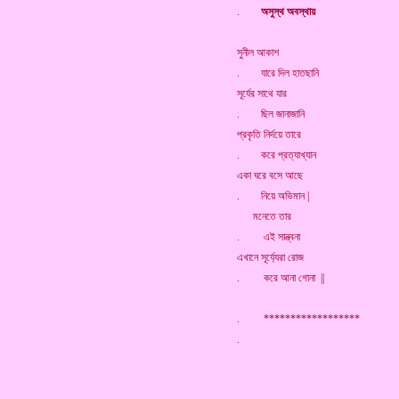
.
অসুস্থ অবস্থায়
সুনীল আকাশ
. যারে দিল হাতছানি
সূর্যের সাথে যার
. ছিল জানাজানি
প্রকৃতি নির্দয়ে তারে
. করে প্রত্যাখ্যান
একা ঘরে বসে আছে
. নিয়ে অভিমান |
মনেতে তার
. এই সান্ত্বনা
এখানে সূর্য্যেরা রোজ
. করে আনা গোনা ||
. ******************