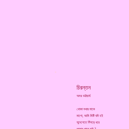
*
চিরন্তন
অমর ভট্টাচার্য
খোকা শুধায় মাকে
মাগো, আমি মিষ্টি যদি হই
সন্দেশেতে পিঁপড়ে ধরে