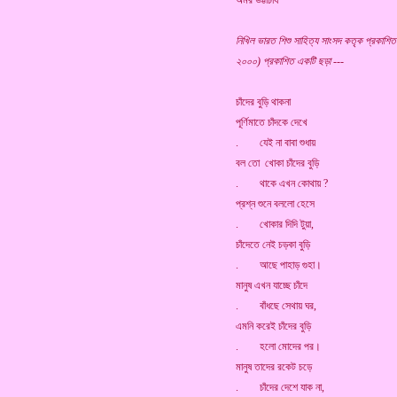
অমর ভট্টাচার্য
নিখিল ভারত শিশু সাহিত্য সাংসদ কতৃক প্রকাশিত
২০০০) প্রকাশিত একটি ছড়া ---
চাঁদের বুড়ি থাকনা
পূর্ণিমাতে চাঁদকে দেখে
. যেই না বাবা শুধায়
বল তো খোকা চাঁদের বুড়ি
. থাকে এখন কোথায় ?
প্রশ্ন শুনে বললো হেসে
. খোকার দিদি টুয়া,
চাঁদেতে নেই চড়কা বুড়ি
. আছে পাহাড় গুহা।
মানুষ এখন যাচ্ছে চাঁদে
. বাঁধছে সেথায় ঘর,
এমনি করেই চাঁদের বুড়ি
. হলো মোদের পর।
মানুষ তাদের রকেট চড়ে
. চাঁদের দেশে যাক না,