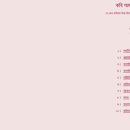
কবি অমর
যে কোন কবিতার উপর ক্ল
১।
প্রতীক
২।
ধারাব
৩।
অপর্যা
৪।
অপর্য
৫।
পরিচি
৬।
অভিম
৭।
আনক
৮।
সূত্র
৯।
অনন্
১০।
কবিতা