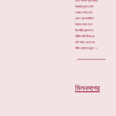
ফিরে আসার প্রতিশ্রুতি
বারম্বার মুছে ফেলা
মেধার শেকড় হতে
জেগে ওঠা জলঙ্গীতে
বৈকাল হলদে হলে
কিশোরীর জন্মলগ্নে
প্রীতি জানি নীলকণ্ঠ
তাই আহা ভেসে চলা
নদীর স্রোতের ছন্দে।।
. ******************
মিলনসাগর