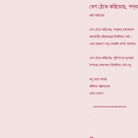
বেশ ঠেকে করিডোর, গন্ধ
কবি অমিতাভ
বেশ ঠেকে করিডোর, গন্ধময় হাসপাতাল
মাতামহীর কাঁথাজোড়া বিলাসিতা সেই –
এমন ভ্রমণে শুধু একঝাঁক বটের অলসতা
বেশ ঠেকে করিডোর, পূতিগন্ধে সুখপ্রদ
শৈশবের বাললোলে বিলাসিতা নেই তবু
শুধু রেখে যাওয়া
গুটিকত আত্মহত্যা
এমত কথনে
. ******************