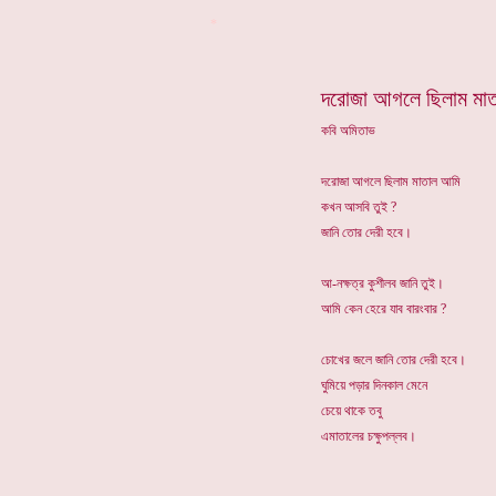
*
দরোজা আগলে ছিলাম মা
কবি অমিতাভ
দরোজা আগলে ছিলাম মাতাল আমি
কখন আসবি তুই ?
জানি তোর দেরী হবে।
আ-নক্ষত্র কুশীলব জানি তুই।
আমি কেন হেরে যাব বারংবার ?
চোখের জলে জানি তোর দেরী হবে।
ঘুমিয়ে পড়ার দিনকাল মেনে
চেয়ে থাকে তবু
এমাতালের চক্ষুপল্লব।