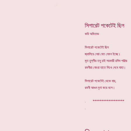
*
সিগারেট পকেটেই ছিল
কবি অমিতাভ
সিগারেট পকেটেই ছিল
জ্বালিয়ে নেয়া যেত যেমন ইচ্ছে।
মৃত চুল্লীর তবু চাই সরকারী রসিদ পাট্টার
রমনীরা নোংরা হাতে লিখে দেবে যাহা।
সিগারেট পকেটেই থেকে যায়,
রমনী আগুন ঘৃণা করে বলে।
. ******************