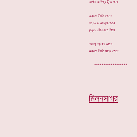
অর্থের আতিথ্য ছুঁতে চেয়ে
অন্ধতা নিয়তি জেনো
সত্তাকে অসত্য জেনে
বুদবুদে রঙিন হতে গিয়ে
পদ্মমধু গাঢ় হয় আরো
অন্ধতা নিয়তি মাত্র জেনে
. ******************
মিলনসাগর