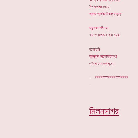
নীল জলাশয় ছেয়ে
আমার গ্লানির নিরন্তর জুড়ে
চতুরঙ্গে সাজি তবু
আলতা সাজানো খেয়া বেয়ে
বলো তুমি
দ্রুমবৃক্ষ আলোকিত হবে
এইসব মেধাভষ্ম ধুয়ে।
. ******************
মিলনসাগর