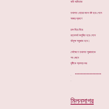
কবি অমিতাভ
তথাগত হোয়ো মাংস নষ্ট হয়ে গেলে
অজড় দ্রবণে
চাল দিয়ে দিয়ে
রত্নগর্ভা কলুষিত হয়ে গেলে
বটবৃক্ষ সবুজাভ হবে।
সেইক্ষণে তথাগত সুজাতাকে
শব জেনে
দৃষ্টিকে প্রসন্ন কর
. ******************
মিলনসাগর