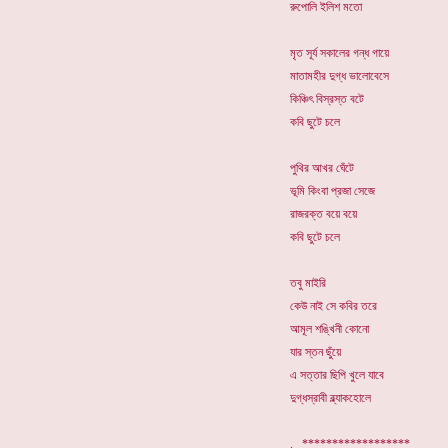
রুপোলি ইলিশ মতো
মৃত সূর্য সকালের গন্ধ গায়ে
মাতামহীর দুগ্ধ ভালোবেসে
কিঞ্চিৎ বিস্রস্ত বটে
কবি ছুটে চলে
পুথির আখর ঘেঁটে
ভূমি কিংবা প্রজা সেজে
রাজরক্ত বয়ে বয়ে
কবি ছুটে চলে
তবু মাইরি
কেউ নাই সে কবির তরে
আমূল শঙ্খিনী কোনো
যার স্তন ছুঁয়ে
এ সত্তার ছিপি খুলে যাবে
দুগ্ধস্রাবী ব্ল্যাকহোলে
. ******************