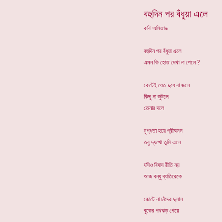
বহুদিন পর বঁধুয়া এলে
কবি অমিতাভ
বহুদিন পর বঁধুয়া এলে
এমন কি হোত দেখা না পেলে ?
কেটেই যেত দুধে বা জলে
কিছু না জুটলে
তেনার দলে
মুগ্ধতা হয়ে গ্রীষ্মমন
তবু দ্যখো তুমি এলে
যদিও বিষাদ রীতি নয়
আজ বন্ধু ব্যতিরেকে
জোটে না চাঁদের দুলাল
বুকের পথঝড় গেয়ে