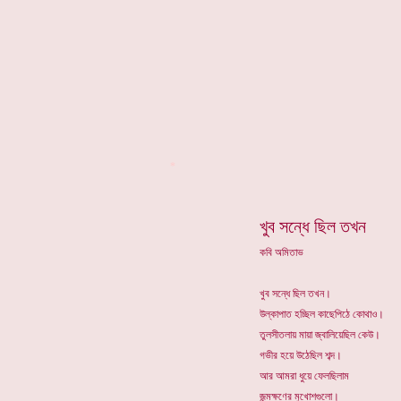
*
খুব সন্ধে ছিল তখন
কবি অমিতাভ
খুব সন্ধে ছিল তখন।
উল্কাপাত হচ্ছিল কাছেপিঠে কোথাও।
তুলসীতলায় মায়া জ্বালিয়েছিল কেউ।
গভীর হয়ে উঠেছিল শব্দ।
আর আমরা ধুয়ে ফেলছিলাম
জন্মক্ষণের মুখোশগুলো।