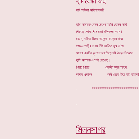
তুমি কেমন আছ
কবি অনিতা অগ্নিহোত্রী
তুমি আমাকে যেমন রেখেছ আমি তেমন আছি
শিকড়ে কোল ঘেঁষে রাঙা বটফলের মতন।
রোদে, বৃষ্টিতে ভিজে আনন্দে, কান্নায় ঘামে
গোরুর গাড়ির চাকায় পিষ্ট মাটিতে মুখ ঘ’ষে
আবার একদিন ধুলোর সঙ্গে উড়ে যাই চৈত্র বিকেলে
তুমি আমাকে এমনই রেখেছ।
শিরায় শিরায়
একদিন জ্বর আসে,
আবার একদিন ধমনী বেয়ে ফিরে যায় হাহাক
.
************************
মিলনসাগর