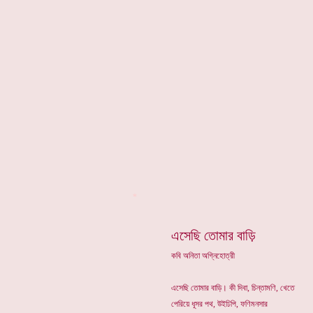
*
এসেছি তোমার বাড়ি
কবি অনিতা অগ্নিহোত্রী
এসেছি তোমার বাড়ি। কী দিবা, চিন্তামণি, খেতে
পেরিয়ে ধূসর পথ, উইঢিপি, ফণিমনসার