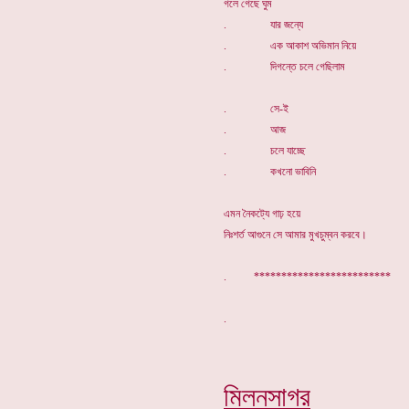
গলে গেছে ঘুম
. যার জন্যে
. এক আকাশ অভিমান নিয়ে
. দিগন্তে চলে গেছিলাম
. সে-ই
. আজ
. চলে যাচ্ছে
. কখনো ভাবিনি
এমন নৈকট্যে গাঢ় হয়ে
নিঃশর্ত আগুনে সে আমার মুখচুম্বন করবে।
.
*************************
মিলনসাগর