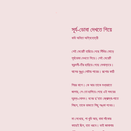
*
সূর্য-ডোবা দেখতে গিয়ে
কবি অনিতা অগ্নিহোত্রী
সেই মেয়েটি হারিয়ে গেছে সিঁথির মোড়ে
সূর্যডোবা দেখতে গিয়ে। সেই মেয়েটি
ক্রন্দসী-তীর ছাড়িয়ে গেছে মেঘান্তরে।
ঘাসের ঘুঙুর লোটায় পায়ের। রূপোর কাঠি
শিয়র বাগে। কে আর তাকে মধ্যরাতে
জাগায়, সে তো ছাপিয়ে গেছে এই সময়ের
দ্বন্দ্ব-দোলন। বনের দু’হাত জ্যোত্স্না-পাতে
পিছল, তাকে ডাকতে পিছু শঙ্কা পথের।
মা লেধেছে, পা ধুবি আয়, বাবা সাঁকোর
কাছেই ছিল, হাত ধরবে। ভাই জানালায়