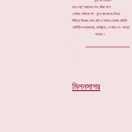
. তুমি কি কোথাও
রয়ে গেছ? মারভের তল খোঁজা গানে
তোমার গোটানো পট : খুলে যায় জলের ভিতর
বিচিত্র দ্বিধায় লেখা, ছবি ও অক্ষরে তোমার কাহিনি
যৌনিহীন মৎস্যকন্যা, অবাঞ্ছিতা, সে জানে সে সমস্ত
. পড়েছে।
.
*************************
মিলনসাগর