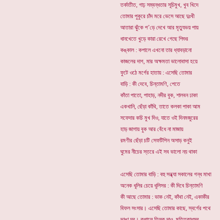
তর্কাতীত, গাঢ় সম্বন্ধতার সূচিমুখ, খুব খিদে
তোমার পুকুরে চাঁদ মরে ভেসে আছে দুঃখী
আতারা ঝুঁকে প’ড়ে দেখে আর মৃত্যুভয় পায়
ধানখেতে খুড়ে কারা রেখে গেছে শিশুর
কঙ্কাল : কপালে এখনো তার ধ্যাবড়ানো
কাজলের দাগ, মার অক্ষমতা ভালোবাসা হয়ে
ফুটে ওঠে মর্গের হাতায় : এসেছি তোমার
বাড়ি : কী দেবে, চিন্তামণি, পেতে
কাঁতা পাতো, পাহাড়, নদীর বুক, শালবন ঢাকা
একখানি, ছেঁড়া কাঁথি, তাতে কলকা পাকা আম
সফেদার কচি মুখ দিও, যাতে ওই দিনমজুরের
হাড় জাগায় বুক আর বেঁধে না মাজায়
রমণীর ছেঁড়া চটি সেফটিপিন অসাড় কনুই
ঘুমের নীচের স্তরে এই সব ভালো নয় থাকা
এসেছি তোমার বাড়ি : বহু সন্ধ্যা সকালের গন্ধ মাখা
অনেক ধূলির চেয়ে ধূলিসর : কী দিবে চিন্তামণি
কী আছে তোমার : ভাক নেই, কাঁথা নেই, একাকীর
বিফল সংসার। এসেছি তোমার কাছে, স্বর্গের পথে
ভাঙা ঘর। কপালে তিলক দাও, মৃত্তিকাধূসর