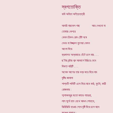
স্বগতোক্তি
কবি অনিতা অগ্নিহোত্রী
আদরি নারকেল গাছ আর দেখবো না
তোমার কেশরে
কেমন চিকন রোদ ঠোঁট ঘষে
দেখব না উজ্জ্বল ফুলেরা কেমন
আলো দিয়ে
ক্রমাগত অন্ধকারে হেঁটে চলে যায় . . .
ছ’টার ঘন্টার শব্দ আকাশে টাঙিয়ে দেবে
বিষণ্ণ ঘড়িটি . . .
অনেক আগের তার বন্ধ করে দিয়ে যাব
দৃষ্টির জানালা
শাশ্বতী পাখিটি এসে নিয়ে যাবে কাঠ, কুটো, কাঠি
রোজকার :
শ্মশানবন্ধুর মতো কাতর গাছেরা,
লাল সূর্যে হাত রেখে আগুন পোহাবে,
ঝিরিঝিরি হাওয়া শেষে বৃষ্টি দিয়ে চলে যাবে
সন্ধের বাগানে :