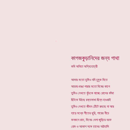
*
কাগজকুড়ানিদের জন্য গাথা
কবি অনিতা অগ্নিহোত্রী
আমার মতো তুমিও যদি চুমুক দিতে
আয়না-ভাঙা পারার মতো বিষের কাপে
তুমিও দেখতে কুঁচকে যাচ্ছে রোদের কাঁথা
ছিটকে উঠছে রক্তমাখা ছিন্ন হাওয়াই
তুমিও দেখতে জীবন ঠোঁটে রুচছে না আর
হাড়ে মধ্যে শীতের ছুরি, পায়ের নীচে
কনকনে রাত, দিনের বেলা জুড়িয়ে বরফ
রোদ ও আকাশ সঙ্গে তাদের অট্টহাসি