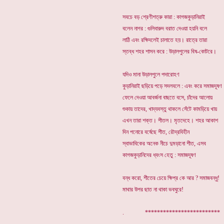
সবচে বড় শ্রেণীশত্রু কারা : কাগজকুড়ানিরাই
বলেন নাগর : গুলিবারুদ বরাত দেওয়া হয়নি বলে
লাঠি এবং রক্ষিদলেই চালাতে হয়। রাত্রে তারা
স্তব্ধ শহর শাসন করে : উড়ালপুলের বিষ-কোটরে।
যদিও মানা উড়ালপুলে পদারোহণ
কুড়ানিরাই ছড়িয়ে পড়ে সদলবলে : এবং করে সমাজদূষণ
ফেলে দেওয়া আবর্জনা বাছতে বসে, চাঁদের আলোয়
শুকায় তাদের, খাদ্যবস্তু থাকলে সেঁটে কামড়িয়ে খায়
এখন তারা শক্ত। শীতল। মৃতদেহে। শহর আকাশ
দিন পনোরে বর্ষেছে শীত, রৌদ্রবিহীন
স্বাভাবিকের অনেক নীচে দুমড়ানো শীত, এসব
কাগজকুড়ানিদের ধ্বংস হেতু : সমাজদূষণ
বন্ধ করো, শীতের চেয়ে ক্ষিপ্র কে আর ? সমাজবন্ধু!
মাথার উপর ছাত না থাকা ভবঘুরে!
. *************************