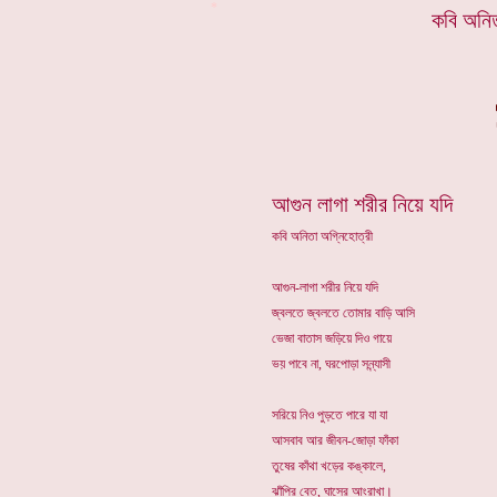
*
কবি অনিত
আগুন লাগা শরীর নিয়ে যদি
কবি অনিতা অগ্নিহোত্রী
আগুন-লাগা শরীর নিয়ে যদি
জ্বলতে জ্বলতে তোমার বাড়ি আসি
ভেজা বাতাস জড়িয়ে দিও গায়ে
ভয় পাবে না, ঘরপোড়া সন্ন্যাসী
সরিয়ে নিও পুড়তে পারে যা যা
আসবাব আর জীবন-জোড়া ফাঁকা
তুষের কাঁথা খড়ের কঙ্কালে,
ঝাঁপির বেত, ঘাসের আংরাখা।