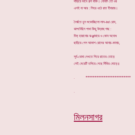
দাঁড়িয়ে ভাবে গল্প বাকি। বোনটি তো ওর
এলই না আর : শিহর ওঠে রাত ইঁদারায়।
নৈর্ঋতে চুল শুকোচ্ছিলো লাল-রঙা রোদ,
ঝাপটেছিল পাখা কিছু উদ্বাহু গাছ :
দিক্ হারানোর ঝঞ্ঝাবায়ে ও কোন অবোধ
ছাড়িয়ে গেল আকাশ রোদের আনাচ-কানাচ,
সূর্য-ডোবা দেখতে গিয়ে রাতের তোড়ে
সেই মেয়েটি তলিয়ে গেছে সিঁথির মোড়ে॥
. *************************
মিলনসাগর