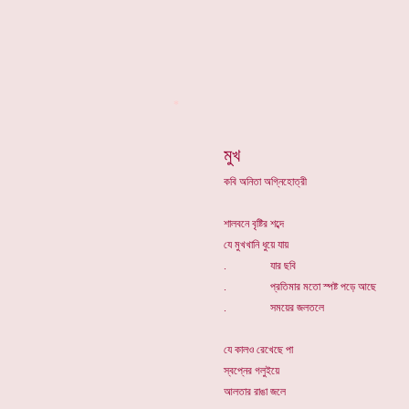
*
মুখ
কবি অনিতা অগ্নিহোত্রী
শালবনে বৃষ্টির শব্দে
যে মুখখানি ধুয়ে যায়
. যার ছবি
. প্রতিমার মতো স্পষ্ট পড়ে আছে
. সময়ের জলতলে
যে কালও রেখেছে পা
স্বপ্নের গলুইয়ে
আলতার রাঙা জলে