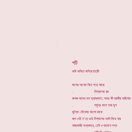
*
পট
কবি অনিতা অগ্নিহোত্রী
জলের অনেক নিচে পড়ে আছে
. নিশ্বাসের শব্দ
জলজ দামের মত ভ্রাম্যমাণ, অথচ কী বায়বীয় অছিলায়
. সমুদ্র খাতে তার মূল
ছুটন্ত নৌকোর আলো ডাকে
জল যেই ন’ড়ে ওঠে নিশ্বাসের ধবনি নিভে যায়
কাছাকাছি অন্ধকারে, ঢেউ ও বাতাসে লগ্ন