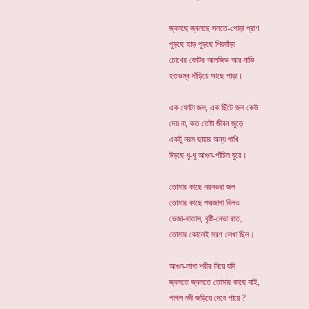
জ্বলছে জ্বলছে সলতে-পোড়া প্রাণ
পুড়ছে হাড় পুড়ছে শিরদাঁড়া
চোখের কোটর আলজিভ আর নাভি
হতভম্ব দাঁড়িয়ে আছে পাড়া।
এক ফোটা জল, এক ছিঁটে জল কেউ
দেয় না, কত তেষ্টা জীবন জুড়ে
একটু নরম ছায়ার অন্য পাখি
উড়ছে ধু-ধু আগুন-পাঁচিল ঘুরে।
তোমার কাছে নয়নভরা জল
তোমার কাছে পদ্মজাগা বিলও
ভেজা-বাতাস, বৃষ্টি-নেভা রাত,
তোমার কোলেই মরণ লেখা ছিল।
আগুন-লাগা শরীর নিয়ে যদি
জ্বলতে জ্বলতে তোমার কাছে যাই,
পাগল নদী জড়িয়ে দেবে গায়ে ?