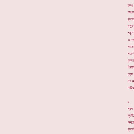
রুদ্ধ
ফাগু
বুলেট
মৃত্য
শকুনে
এ কো
নরমেধ
গড়ে 
কৃষক
পিরাম
চূড়া
নব আ
পারিষ
২
গ্রহ
দূরবী
অদূরে
বুলেট