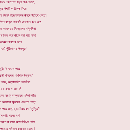
আছে রক্তমাখা সবুজ ধান ক্ষেতে,
নের দিশারী অর্ধউলঙ্গ শিশুরা
র নিরানি দিয়ে ফসলের উত্সবে উঠেছে মেতে |
শিশুর রক্তে সোনালী ধানক্ষেত হয়ে ওঠে
ের আগুনঝরা বিদ্রোহের বহ্নিশিখা,
িড ঘিরে পড়ে থাকে সারি সারি লাশ!
তন্ত্রের কবরের উপর
 ওঠে পুঁজিবাদের পিলসুজ!
তুমি কি শুনতে পাচ্ছ
াচারী শাসকের পাশবিক উল্লাস?
 পাচ্ছ, অত্যাচারিত পদদলিত
ের কান্নার হাহাকার?
র অরণ্য অন্ধকারে ধর্ষিতা নারীর
ে ঝলসানো মৃতদেহ দেখতে পাচ্ছ?
 পাচ্ছ মাতৃত্বের নিরাভরণ বিমুক্তি?
াবস্থায় যাদের ছবি
তোলে না তারা আজ টিভি-র পর্দায়
পত্রের পৃষ্ঠায় জ্বলজ্বল করছে |