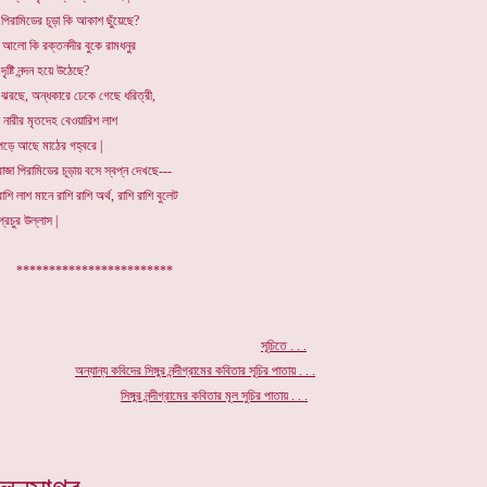
 পিরামিডের চূড়া কি আকাশ ছুঁয়েছে?
ের আলো কি রক্তনদীর বুকে রামধনুর
ৃষ্টি নন্দন হয়ে উঠেছে?
 ঝরছে, অন্ধকারে ঢেকে গেছে ধরিত্রী,
তা নারীর মৃতদেহ বেওয়ারিশ লাশ
পড়ে আছে মাঠের গহ্বরে |
জা পিরামিডের চূড়ায় বসে স্বপ্ন দেখছে---
রাশি লাশ মানে রাশি রাশি অর্থ, রাশি রাশি বুলেট
্রচুর উল্লাস |
**************
**********
.
সূচিতে . . .
.
অন্যান্য কবিদের
সিঙ্গুর নন্দীগ্রামের কবিতার
সূচির
পাতায়
. . .
.
সিঙ্গুর
নন্দীগ্রামের
কবিতার মূল সুচির পাতায়
. . .