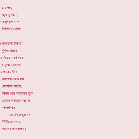
ি ঝরে পড়ে
ুজ দূর্বাঘাসে,
শুভ্র মুক্তোর মত
শিরে মুখ গুঁজে।
 বিশ্বাসের দৈন্যতা
্ধির চাতুর্যে
বার নিয়েছে হরণ করে
ানুষের ভালবাসা।
রু প্রান্ত ঘিরে
হুকেরা ডেকে যায়,
োনাকিরা জ্বলে,
ার মনে, নক্ষত্রের বুকে
মার অব্যক্ত যন্ত্রণার
কাশ ঘিরে
জোনাকিরা জ্বলে।
িউলি ঝরে পড়ে
রেমের প্রত্যাশায়।