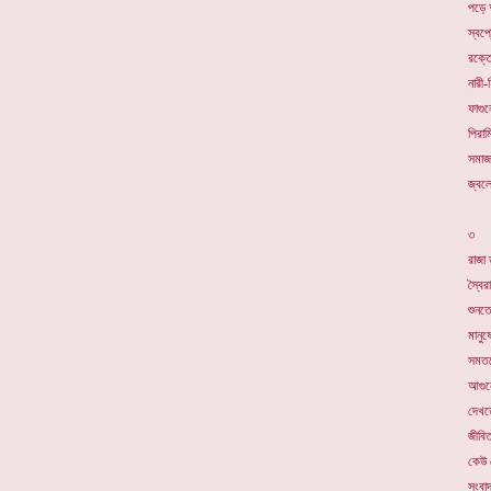
পড়ে 
স্বপ্
রক্তে
নারী-
ফাগুন
পিরাম
সমাজ
জ্বলে
৩
রাজা 
স্বৈর
শুনতে
মানুষ
সমতলে
আগুন
দেখতে
জীবিত
কেউ 
সংবাদ