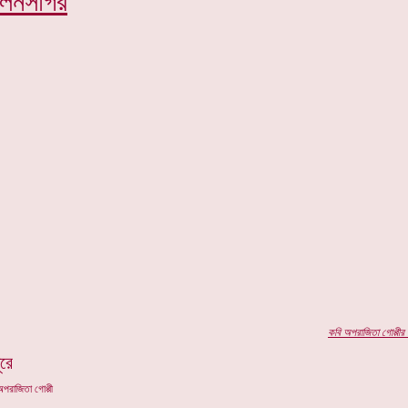
িলনসাগর
কবি
অপরাজিতা গোপ্পীর
প
রে
পরাজিতা গোপ্পী