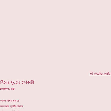
কবি
অপরাজিতা গোপ্পীর
প
াইয়ের সুতোয় ভোকাট্টা
পরাজিতা গোপ্পী
 আগল আমরা ভাঙবো
য়ের বাধার প্রাচীর ভিঙিয়ে