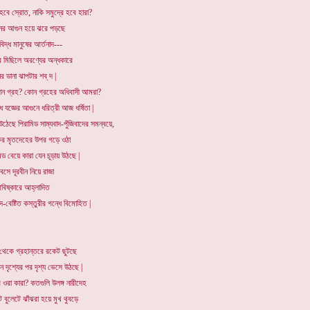
 হবে স্রোত, নাকি সমুদ্রে হবে হারা?
নের আগুন হয়ে ঝরে পড়ছে
বিদ্ধ মানুষের আর্তনাদ---
ুর মিছিলে অরণ্যের অন্ধকারে
র ডানা ঝাপটার শব্ দ |
ন গ্রহ? কোন গ্রহের অধিবাসী আমরা?
 যজ্ঞের আগুনে ধরিত্রী আজ ধর্ষিতা |
উঠেছে পিরামিড সাম্যবাদ-পুঁজিবাদের সমন্বয়ে,
ের মৃতদেহের উপর গড়ে ওঠা
িড বেয়ে কারা যেন চূড়ায় উঠছে |
য় বসে দূরবীন নিয়ে রাজা
বিষ্কারে আহ্লাদিত
দ-বেষ্টিত কস্তুরীর গন্ধে বিমোহিত |
 থেকে গ্রহান্তরে রকেট ছুটছে
নে দৃশ্যের পর দৃশ্য ভেসে উঠছে |
 ওরা কারা? কতগুলি উলঙ্গ নারীদেহ
ে বুলেটে ঝাঁঝরা হয়ে মুখ থুবড়ে