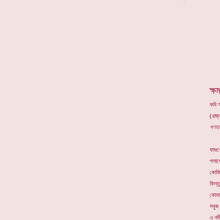
*
ক্ষ
কবি
(
রাজ্
গণহত
ফাগু
পলাশ
কোকিল
কিন্ত
কোথা
সবুজ 
এ নদ