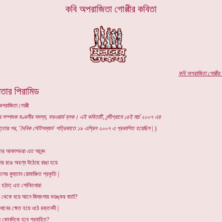
কবি
অপরাজিতা গোপ্পীর
কবিতা
কবি
অপরাজিতা গোপ্পীর
প
মতার পিরামিড
অপরাজিতা গোপ্পী
য সম্পাদক মণ্ডলীর সদস্য, ফরওয়ার্ড ব্লক। এই কবিতাটি
,
নন্দীগ্রামে ১৪ই মার্চ ২০০৭ এর
্তার পর,
'দৈনিক স্টেটসম্যান' পত্রিকাতে ১৯ এপ্রিল ২০০৭ এ
প্রকাশিত হয়েছিল |
)
ণের আকাশভরা এত আনন্দ
ের রঙে অরণ্য উঠেছে রাঙা হয়ে
ের কুহুতান রোমাঞ্চিত প্রকৃতি |
ু হঠাত্ এত শোনিতধারা
 থেকে বয়ে আনে জিঘাংসার ভয়ঙ্কর বার্তা?
ধানের ক্ষেত হয়ে ওঠে রক্তনদী |
ী কোনদিকে হবে প্রবাহিত?