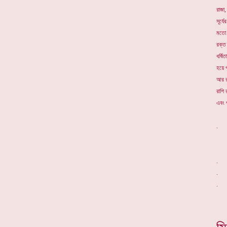
রাজা,
সূর্য
মতো দ
রক্ত
ধর্ষি
হয়ে 
আর রা
রাশি 
এবং প
. 