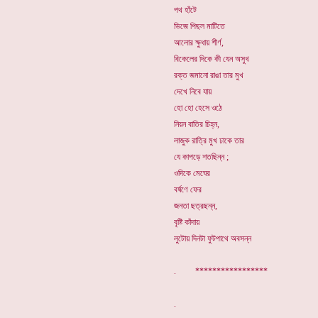
পথ হাঁটে
ভিজে পিছল মাটিতে
আলোর ক্ষুধায় শীর্ণ,
বিকেলের দিকে কী যেন অসুখ
রক্ত জমানো রাঙা তার মুখ
দেখে নিবে যায়
হো হো হেসে ওঠে
নিয়ন বাতির চিহ্ন,
লাজুক রাত্রি মুখ ঢাকে তার
যে কাপড়ে শতছিন্ন ;
ওদিকে মেঘের
বর্ষণে ফের
জনতা ছত্রছন্ন,
বৃষ্টি কাঁদায়
লুটোয় দিনটা ফুটপাথে অবসন্ন
. *****************