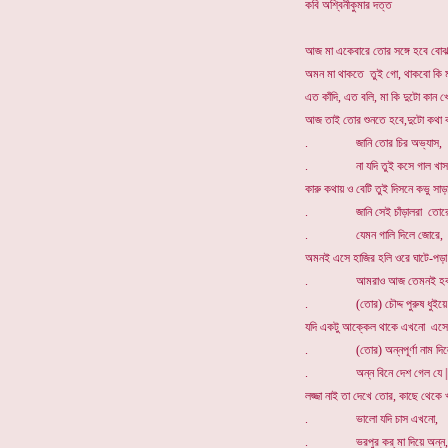
কবি অশ্বিনীকুমার দত্ত
আজ মা একেবারে তোর সঙ্গে হবে বোঝা
অমন মা থাকতে তুই গো, থাকবো কি মা
এত কাঁদি, এত বলি, মা কি দুটো কান খ
আজ তাই তোর শুনতে হবে,দুটো কথা কড
. জানি তোর চির অভ্যাস,
. না যদি তুই কসে গাল খাস
কারু কথায় ও বেটি তুই দিসনে কভু সাড়া
. জানি সেই চাঁড়ালরা তোরে
. যেমন গালি দিলে জোরে,
অমনই এসে হাজির হলি ওরে ঘাটে-পড়া
. আমরাও আজ তেমনই হব
. (তোর) চৌদ্দ পুরুষ ধুইয়ে 
যদি একটু আক্কেল থাকে এখনো এসে দাঁ
. (তোর) অন্নপূর্ণা নাম দিল
. অন্ন বিনে দেশ গেল যে |
লজ্জা নাই তা দেখে তোর, কাছে থেকে খা
. ভালো যদি চাস এখনো,
. ভরপুর কর্ মা দিয়ে অন্ন,