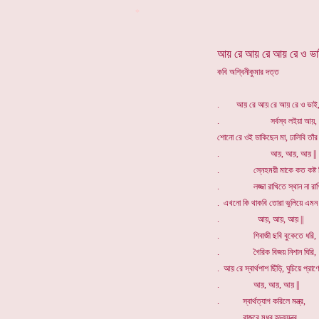
*
আয় রে আয় রে আয় রে ও ভ
কবি অশ্বিনীকুমার দত্ত
. আয় রে আয় রে আয় রে ও ভাই
. সর্বস্ব লইয়া আয়,
শোনো রে ওই ডাকিছেন মা, ঢালিবি তাঁর
. আয়, আয়, আয় ||
. স্নেহময়ী মাকে কত কষ্ট দ
. লজ্জা রাখিতে স্থান না রাখি
. এখনো কি থাকবি তোরা ভুলিয়ে এমন 
. আয়, আয়, আয় ||
. শিবাজী ছবি বুকেতে ধরি,
. গৈরিক বিজয় নিশান ঘিরি,
. আয় রে স্বার্থপাশ ছিঁড়ি, ঘুচিয়ে প্রাণ
. আয়, আয়, আয় ||
. স্বার্থত্যাগ করিলে মন্ত্র,
. বাজবে মধুর হৃদয়যন্ত্র,