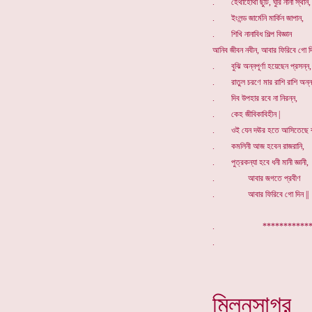
. হেথাহোথা ছুটি, ঘুরি নানা স্থান,
. ইংলন্ড জার্মেনি মার্কিন জাপান,
. শিখি নানাবিধ শিল্প বিজ্ঞান
আনিব জীবন নবীন, আবার ফিরিবে গো দি
. বুঝি অন্নপূর্ণা হয়েছেন প্রসন্ন,
. রাতুল চরণে মার রাশি রাশি অন্ন
. দিব উপহার রবে না নিরন্ন,
. কেহ জীবিকাবিহীন |
. ওই যেন দঊর হতে আসিতেছে ব
. কমলিনী আজ হবেন রাজরানি,
. পুত্রকন্যা হবে ধনী মানী জ্ঞানী,
. আবার জগতে প্রবীণ
. আবার ফিরিবে গো দিন ||
. ************
মিলনসাগর