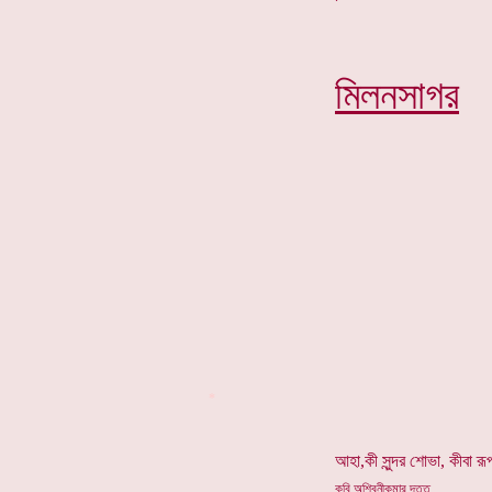
মিলনসাগর
*
আহা,কী সুন্দর শোভা, কীবা রূ
কবি অশ্বিনীকুমার দত্ত