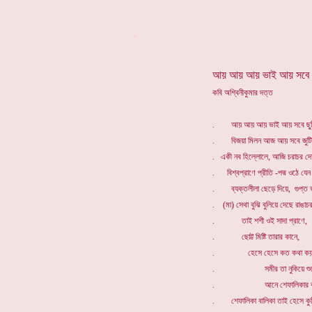
*
আয় আয় আয় ভাই আয় সবে ছ
কবি অশ্বিনীকুমার দত্ত
. আয় আয় আয় ভাই আয় সবে ছুট
. বিজয়া মিলন আজ আয় সবে জুটি 
. একী নব হিল্লোলে, আজি চরাচর দ
. বিশ্বপ্রাণে প্রীতি -পদ্ম ওঠে যেন 
. ব্যক্তলীলা ছেড়ে দিয়ে, গুপ্ত ভা
. (মা) সেথা বুঝি বুলিয়ে দেছে রাঙাচর
. তাই শশী ওই সাদা প্রাণে,
. ছোট্ট মিষ্টি তারার কানে,
. হেসে হেসে কত কথা কয় রে গ
. সমীর তা নুকিয়ে শুন
. আনে শেফালিকার কা
. শেফালিকা বালিকা তাই হেসে কুটি