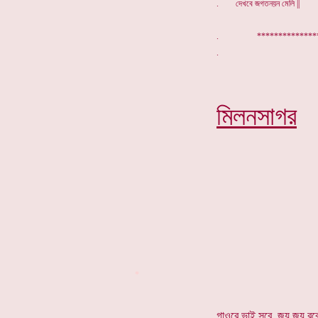
. দেখবে জগতনয়ন মেলি ||
. *************
মিলনসাগর
*
গাওরে ভাই সবে, জয় জয় রব