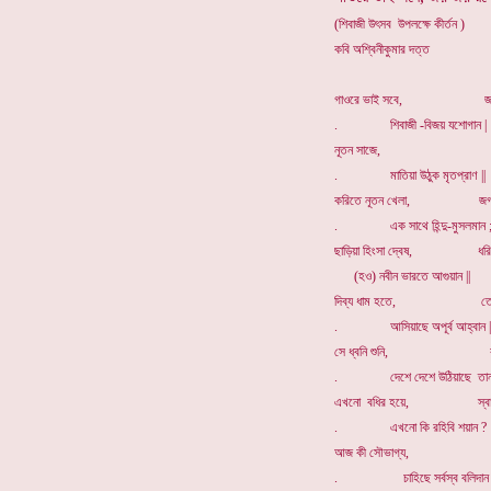
(শিবাজী উৎসব উপলক্ষে কীর্তন )
কবি অশ্বিনীকুমার দত্ত
গাওরে ভাই সবে, জয় জ
. শিবাজী -বিজয় যশোগান |
নূতন সাজে, নূতন
. মাতিয়া উঠুক মৃতপ্রাণ ||
করিতে নূতন খেলা, জগতে ন
. এক সাথে হিন্দু-মুসলমান 
ছাড়িয়া হিংসা দ্বেষ, ধরিয়া
(হও) নবীন ভারতে আগুয়ান ||
দিব্য ধাম হতে, তোদের
. আসিয়াছে অপূর্ব আহ্বান |
সে ধ্বনি শুনি, কাঁপি
. দেশে দেশে উঠিয়াছে তান 
এখনো বধির হয়ে, স্বার্থের 
. এখনো কি রহিবি শয়ান ?
আজ কী সৌভাগ্য, শিবা
. চাহিছে সর্বস্ব বলিদান |