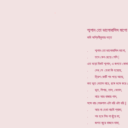
*
শ্মশান তো ভালোবাসিস মাগো
কবি অশ্বিনীকুমার দত্ত
. শ্মশান তো ভালোবাসিস মাগো,
. তবে কেন ছেড়ে গেলি |
এত বড়ো বিকট শ্মশান, এ জগতে কোথা 
. দেখ্ সে হেথা কি হয়েছে,
. ত্রিশ কোটি শব পড়ে আছে,
কত ভূত বেতাল নাচে, রঙ্গে ভঙ্গে করে ক
. ভূত, পিশাচ, তাল, বেতাল,
. নাচে আর বাজায় গাল,
সঙ্গে ধায় ফেরুপাল এটা ধরি ওটা ধরি ||
. আয় না হেথা নাচবি শ্যামা,
. শব হবে শিব পা ছুঁয়ে মা,
. জগত জুরে বাজবে দামা,