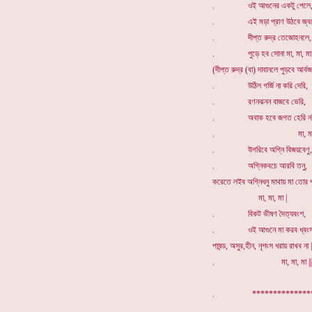
. ওই আগুনের একটু পেলে
. এই মড়া প্রাণ উঠবে জ্বল
. দীপ্ত রুদ্র তেজোহনলে,
. পুড়ে হব সোনা মা, মা, মা 
(দীপ্ত রুদ্র (বা) দাবানলে পুড়বে আর্বজ
. উঠিল গর্জি না করি দেরি,
. রণনঝনন বাজবে ভেরি,
. অবাক হবে জগত হেরি নবীন 
. মা, মা, মা
. উগরিবে অগ্নি বিজয়বেণু,
. অগ্নিকবচে আরবি তনু,
করেতে লইব অগ্নিধনু মাথায় মা তোর প
মা, মা, মা |
. বিকট ভীষণ দৈত্যবংশ,
. ওই আগুনে মা করব ধ্বংস
পাষন্ড, অসুর,হীন, নৃশংস ধরায় রাখব না |
. মা, মা, মা ||
. *************