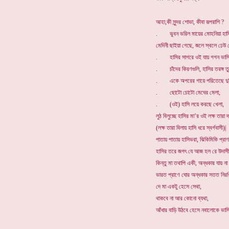
আহা,কী সুন্দর শোভা, কীবা রূপরাশি ?
. ভুবন ভরিল মায়ের মোহনিয়া হাসি
মেদিনী ছাইয়া গেছে, জলে স্থলে ঢেউ 
. হাসির সাগরে ওই যায় গগন ভাসি
. চাঁদের কিরণগুলি, হাসির তরঙ্গ তু
. একে অপরের গায়ে পরিতেছে দুল
. ছোটো চোটো মেঘের মেলা,
. (ওই) হাসি লয়ে করছে খেলা,
লুঠ বিলুচ্ছে হাসির মা’র ওই লক্ষ তারা দ
(লক্ষ তারা বিলায় হাসি ধরে স্বর্গবাসী)|
পাতায় পাতায় হাসিভরা, ঝিকিমিকি প্রাণ
হাসির তরে জগৎ যে আজ হল রে উদাসী
কিন্তু মা তথাপি একী, অন্ধকার যায় না
ভারত প্রাণে ঘোর অন্ধকার সতত নিরখ
দে মা একটু হেসে সেথা,
থাকবে না আর কোনো ব্যথা,
আঁধার বাড়ি উঠবে হেসে নবালোকে ভাসি 