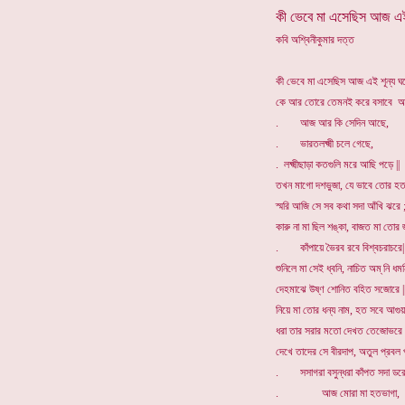
কী ভেবে মা এসেছিস আজ এই 
কবি অশ্বিনীকুমার দত্ত
কী ভেবে মা এসেছিস আজ এই শূন্য ঘর
কে আর তোরে তেমনই করে বসাবে আদ
. আজ আর কি সেদিন আছে,
. ভারতলক্ষ্মী চলে গেছে,
. লক্ষ্মীছাড়া কতগুলি মরে আছি পড়ে ||
তখন মাগো দশভুজা, যে ভাবে তোর হত 
স্মরি আজি সে সব কথা সদা আঁখি ঝরে 
কারু না মা ছিল শঙ্কা, বাজত মা তোর 
. কাঁপায়ে ভৈরব রবে বিশ্বচরাচরে|
শুনিলে মা সেই ধ্বনি, নাচিত অম্ নি ধমন
দেহমাঝে উষ্ণ শোনিত বহিত সজোরে |
নিয়ে মা তোর ধন্য নাম, হত সবে আগুয়
ধরা তার সরার মতো দেখত তেজোভরে 
দেখে তাদের সে বীরদাপ, অতুল প্রবল 
. সসাগরা বসুন্ধরা কাঁপত সদা ডরে 
. আজ মোরা মা হতভাগা,