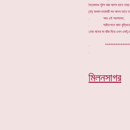
দৈত্যদানব লুটল যারা আপন হাতে তাড়া 
(বা) অকাল মহামারী সব আপন হাতে তাড
. আর এই পরপদানত,
. স্যাঁতসেতে জাত বুদ্ধিহত
তোর নামের মা ঝাঁঝ দিয়ে এখন একটু চড়
. *************
মিলনসাগর