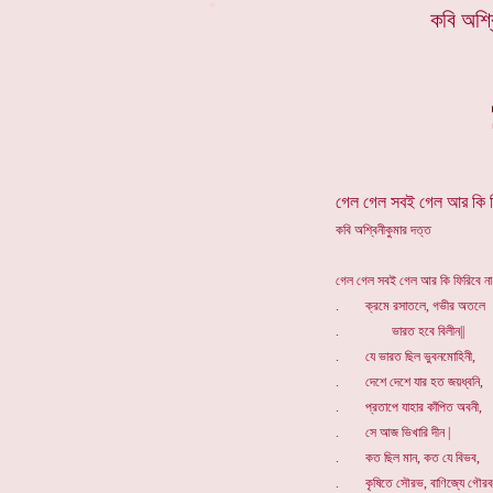
*
কবি অশ্ব
গেল গেল সবই গেল আর কি ফি
কবি অশ্বিনীকুমার দত্ত
গেল গেল সবই গেল আর কি ফিরিবে না 
. ক্রমে রসাতলে, গভীর অতলে
. ভারত হবে বিলীন||
. যে ভারত ছিল ভুবনমোহিনী,
. দেশে দেশে যার হত জয়ধ্বনি,
. প্রতাপে যাহার কাঁপিত অবনী,
. সে আজ ভিখারি দীন |
. কত ছিল মান, কত যে বিভব,
. কৃষিতে সৌরভ, বাণিজ্যে গৌরব