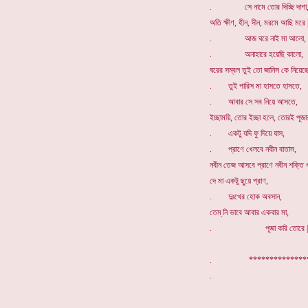
. সে নামে তোর দিচ্ছি দাগা
অতি ক্ষীণ, হীন, দীন, মরমে আছি মরে |
. আজ ঘরে নাই মা আলো,
. অনাহারে হয়েছি কালো,
ঘরের সম্বল তুই তো জানিস কে নিয়েছে
. তুই পারিস মা হাসতে হাসতে,
. আবার সে সব নিয়ে আসতে,
ইচ্ছাময়ি, তোর ইচ্ছা হলে, তোরই পূজা
. একটু যদি ফু দিয়ে যাস,
. প্রাণে খেলবে নবীন বাতাস,
নবীন তেজ আসবে প্রাণে নবীন শক্তি ধ
দে মা একটু ছুয়ে প্রাণ,
. দুঃখের হোক অবসান,
তেম্ নি ভাবে আবার একবার মা,
. পূজা করি তোরে |
. *************