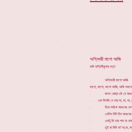
*
অগ্নিময়ী মাগো আজি
কবি অশ্বিনীকুমার দত্ত
. অগ্নিময়ী মাগো আজি
মাগো, মাগো, মাগো আজি, ডাকি সকলে 
. জগত জোড়া ওই যে আগুন
. এক ফিনকি দে তার মা, মা, মা, |
. নিয়ে সর্বাঙ্গে আগুনের মেল
. খেলিস নিশি দিন আগুনের 
. একটু কি তার পাব না মোর
. তুই মা দিবি না? মা,মা, মা