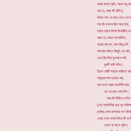
. আছে মাত্র স্মৃতি, আছে শুধু রব
. হায় রে, আজ কী দুর্দিন ||
. বিলাত কত যে রত্ন দেশে দেশে
. তার কি কপালে ছিল অবশেষে,
. দ্বারে দ্বারে ভিক্ষা ভিখারিনি বে
. আহা হা, ভারত ভাগ্যহীনা |
. খাওয়া পরা বল, যাহা কিছু চাই,
. আপনার বলিতে কিছুই তো নাই,
. চেয়ে বিদেশির মুখপানে তাই
. মুখটি করি মলিন |
. ত্রিশ কোটি সন্তান থাকিতে যার
. পরমুখাপেক্ষা হয়েছে সার,
. তার মতো ধরায় অভাগিনি আর
. কে দেখেছে কোন দিন ;
. আর কি ফিরিবে না দিন 
. (সে) অভাগিনির দুঃখ দূর করিবার
. (আজ) কোন ভাগ্যধর বলে উচ্চৈঃ
. এবার দেখব ভাগ্য ফিরে কি না ফ
. কেমন না আসে সুদিন |