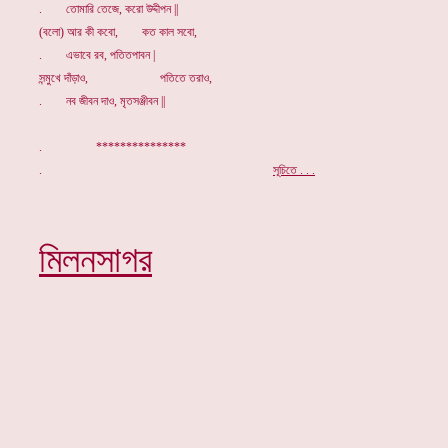
. তোমারি তেজে, করো উদ্দীপন ||
(বলো) আর কী কবো, কত কাল সবো,
. এভাবে রব, পতিতপাবন |
সন্মুখে দাঁড়াও, পতিতে তরাও,
. নব জীবন দাও, মৃতসঞ্জীবন ||
. ***************
.
সূচিতে . . .
মিলনসাগর