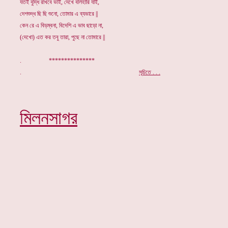
যতই বুদ্ধি রাখবে ভাই, দেখে বলিহারি যাই,
দেশশুদ্ধ ছি ছি শুনো, তোমার এ ব্যভারে ||
কেন রে এ বিড়ম্বনা, বিদেশি এ ভাব ছাড়ো না,
(দেখো) এত কর তবু তারা, পুছে না তোমারে ||
. ***************
.
সূচিতে . . .
মিলনসাগর