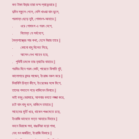
কত টাকা উড়ায় তারা ভস্ম ল্যাভেন্ডারে ||
দুদিন স্কুলে গেলে, দেশি খাওয়া যান ভুলে,
পরমান্ন ছেড়ে তুষ্ট, গোমাংস-আহারে ||
. ওরে গোমাংস এ গরম দেশে,
. নিতান্ত যে সর্বনেশে,
বৈদ্যশাস্ত্রের সার কথা, হেসে উরায় তারে ||
. কোনো বাবু বিলেত গিয়ে,
. আসেন দেখ সাহেব হয়ে,
. পৃথিবী চমকে তার হ্যাটের বাহারে ||
গরমির দিনে গরম কোট, পায়েতে বিলাতি বুট,
কালোগায়ে বান্দর সাজেন, ইংরাজ নকল করে ||
দিবানিশি চিন্তা কীসে, ইংরেজের সঙ্গে মিশে,
তাদের পদতলে পড়ে থাকিবেন ডিনারে ||
ভাই বন্ধু বেরাদারে, আপনার বলতে লজ্জা করে,
চটে যান বাবু বলে, ডাকিলে তাহারে ||
সাহেবের মূর্তি ধরে, থাকেন পঞ্চমেতে চড়ে,
ইংরাজি ভাবেতে মত্ত আহারে বিহারে ||
বদনে বিরাজে সদা, বাঙালিরা বড়ো গাধা,
দেহ মন জর্জরিত, ইংরাজি বিকারে ||