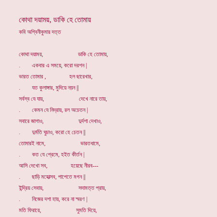
কোথা দয়াময়, ডাকি হে তোমায়
কবি অশ্বিনীকুমার দত্ত
কোথা দয়াময়, ডাকি হে তোমায়,
. একবার এ সময়ে, করো দরশন |
ভারত তোমার , হল ছারেখার,
. যত কুলাঙ্গার, মুদিয়ে নয়ন ||
সর্বস্ব যে যায়, দেখে নারে তায়,
. কেমন যে নিদ্রায়, রল অচেতন |
সবারে জাগাও, দুর্দশা দেখাও,
. দুর্মতি ঘুচাও, করো হে চেতন ||
তোমারই নামে, ভারতধামে,
. কত যে প্রেমে, হইত কীর্তন |
আসি দেখো সব, হয়েছে নীরব---
. ছাড়ি মহোত্সব, পাপেতে মগন ||
ইন্দ্রিয় সেবায়, সদামত্ত প্রায়,
. নিজের দশা হায়, করে না স্মরণ |
মতি ফিরায়ে, সুমতি দিয়ে,