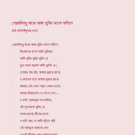
প্রেমসিন্ধু মাঝে আজ ডুবিব অতল সলিলে
কবি অশ্বিনীকুমার দত্ত
প্রেমসিন্ধু মাঝে আজ ডুবিব অতল সলিলে,
. চিরকালের মতো আমি ডুবিবার
. আমি ডুবিব ডুবিব ডুবিব রে
. ডুবে সকল জ্বালা আমি ভুলিব রে |
. তোমার পায় ধরি, আমায় ডুবায়ে রাখো,
. এ জনমের তরে আমায় ডুবায়ে রাখো
. আমার ঢেউ লেগে প্রাণ কেমন হলো,
. আমার বিষয়ভোগ যে ভেসে গেল---
. ও ভাই প্রেমানন্দে মন মাতিল,
. ওই সুখতরঙ্গে ডুবিব রে
. অগাধ জলের মীনের মতো ;
. ও ভাই আর যে আমি রইতে নারি
. এই মরুভূমে থাকবো কেন
. ও ভাই কীসের লেগে থাকবো বলো