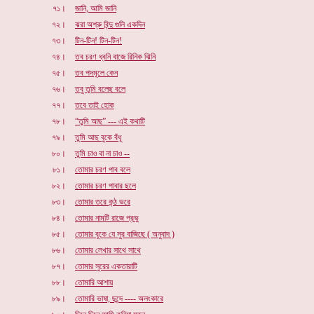
৭১।
জানি, আমি জানি
৭২।
ঝরা অশ্রু বিন্দু গুলি একদিন
৭৩।
টিন-টিন! টিন-টিন!
৭৪।
তব চরণ ধ্বনি বাজে রিনিক ঝিনি
৭৫।
তব পদমূলে কেন
৭৬।
তবু তুমি বলেছ বলে
৭৭।
তবে তাই হোক
৭৮।
“তুমি আছ” --- এই কথাটি
৭৯।
তুমি আছ বুকে বঁধূ
৮০।
তুমি চাও বা না চাও --
৮১।
তোমার চরণ পাব বলে
৮২।
তোমার চরণ পাবার ছলে
৮৩।
তোমার তরে কন্ঠ ভরে
৮৪।
তোমার নামটি রাজে প্রভু
৮৫।
তোমার বুকে যে সুর বাজিছে
( অনুবাদ )
৮৬।
তোমার লেখার সাথে সাথে
৮৭।
তোমার সুরের একতারাটি
৮৮।
তোমারি আশায়
৮৯।
তোমারি ভাষা, ছন্দে ---- অলংকারে