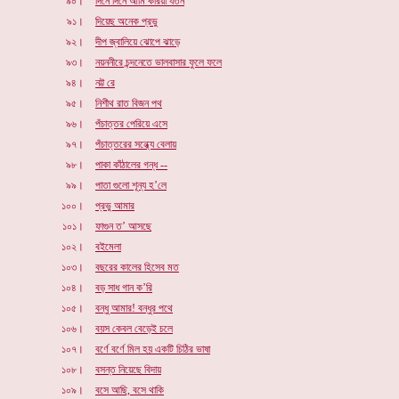
৯০।
দিনে দিনে আমি করিয়া যতন
৯১।
দিয়েছ অনেক প্রভু
৯২।
দীপ জ্বালিয়ে ঝোপে ঝাড়ে
৯৩।
নয়ননীরে চন্দনেতে ভালবাসার ফুলে ফলে
৯৪।
নট্ট রে
৯৫।
নিশীথ রাত বিজন পথ
৯৬।
পঁচাত্তর পেরিয়ে এসে
৯৭।
পঁচাত্তরের সন্ধ্যে বেলায়
৯৮।
পাকা কাঁঠালের গন্ধ --
৯৯।
পাতা গুলো শূন্য হ’লে
১০০।
প্রভু আমার
১০১।
ফাগুন ত’ আসছে
১০২।
বইমেলা
১০৩।
বছরের কালের হিসেব মত
১০৪।
বড় সাধ গান ক’রি
১০৫।
বন্ধু আমার! বন্ধুর পথে
১০৬।
বয়স কেবল বেড়েই চলে
১০৭।
বর্ণে বর্ণে মিল হয় একটি চিঠির ভাষা
১০৮।
বসন্ত নিয়েছে বিদায়
১০৯।
বসে আছি, বসে থাকি