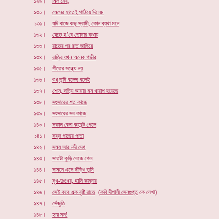
১২৯।
মিল নেই,
১৩০।
মেঘের হাতেই পাঠিয়ে দিলেম
১৩১।
যদি বাজে কভু স্বামী, কোন ব্যথা মনে
১৩২।
যেতে হ’বে তোমার কথায়
১৩৩।
রাতের পর রাত জাগিয়ে
১৩৪।
রাত্রি যখন অনেক গভীর
১৩৫।
শীতের সন্ধ্যে নয়
১৩৬।
শুধু তুমি বলেছ বলেই
১৩৭।
শোন, সত্যি আমার মন খারাপ হয়েছে
১৩৮।
সংসারের শত কাজে
১৩৯।
সংসারের সব কাজে
১৪০।
সকাল বেলা কারেন্ট গেলে
১৪১।
সবুজ গাছের পাতা
১৪২।
সময় আর নদী দেখ
১৪৩।
সাতটা কুড়ি বেজে গেল
১৪৪।
সামনে এসে দাঁড়িও তুমি
১৪৫।
সুখ-দুঃখের, হাসি কান্নার
১৪৬।
সেই কবে এক বৃষ্টি রাতে
(
কবি দীপালী সেনগুপ্ত
কে লেখা)
১৪৭।
সেঁজুতি
১৪৮।
হায় মন!