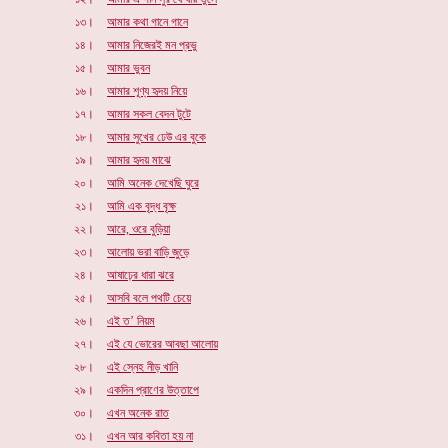
১৩।
আমার কথা গানে গানে
১৪।
আমার নিজেরই মন প্রভু
১৫।
আমার ভুবন
১৬।
আমার শূণ্য হৃদয় নিয়ে
১৭।
আমার সকল বেদন টুটে
১৮।
আমার সুখের ঢেউ এর বুকে
১৯।
আমার হৃদয় মাঝে
২০।
আমি অনেক দেখেছি ঘুরে
২১।
আমি এক বৃদ্ধ বৃক্ষ
২২।
আরে, ওরে বুড়িয়া
২৩।
আলোয় ভরা বাড়ি জুড়ে
২৪।
আষাঢ়ের ধারা ঝরে
২৫।
আসবি বলে পথটি চেয়ে
২৬।
এই ত’ নিয়ম
২৭।
এই যে ভোরের আবছা আলোয়
২৮।
এই স্নেহ নীড় খানি
২৯।
একদিন প্রাণের উত্তাপে
৩০।
এখন অনেক রাত
৩১।
এখন আর কবিতা হয় না