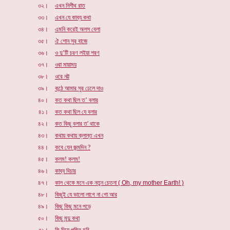
৩২।
এখন নিশীথ রাত
৩৩।
এখন যে কাব্য কথা
৩৪।
এমনি করেই অলস বেলা
৩৫।
ঐ শোন সুর বাজে
৩৬।
ও দু’টি চরণ লইয়া শরণ
৩৭।
ওরা মায়াময়
৩৮।
ওরে নট্ট
৩৯।
কন্ঠে আমার সুর ঢেলে দাও
৪০।
কত কথা ছিল ত’ বলার
৪১।
কত কথা ছিল যে বলার
৪২।
কত কিছু বলার ত' থাকে
৪৩।
কথায় কথায় ক্লান্ত এখন
৪৪।
কবে যেন জন্মদিন ?
৪৫।
কলম! কলম!
৪৬।
কাব্য বিচার
৪৭।
কাল থেকে মনে এক নতুন চেতনা
( Oh, my mother Earth! )
৪৮।
কিছুই যে ভালো লাগে না গো আর
৪৯।
কিছু কিছু মনে পড়ে
৫০।
কিছু মৃদু কথা