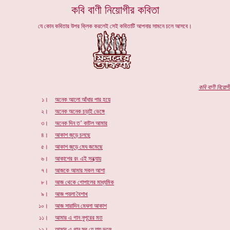
কবি বাণী নিয়োগীর কবিতা
যে কোন কবিতার উপর ক্লিক করলেই সেই কবিতাটি আপনার সামনে চলে আসবে।
কবি বাণী নিয়োগী
১।
অনেক আলো আঁধার পার হয়ে
২।
অনেক অনেক চড়াই ভেঙ্গে
৩।
অনেক দিন ত’ কাটল আমার
৪।
আকাশ জুড়ে চলছে
৫।
আকাশ জুড়ে মেঘ জমেছে
৬।
আকাশের রং এই সন্ধ্যায়
৭।
আজকে আমার সকল আশা
৮।
আজ থেকে গোপালের মাধ্যমিক
৯।
আজ পয়লা বৈশাখ
১০।
আজ সারাদিন মেঘলা আকাশ
১১।
আমার এ গান নুপূরের মত
১২।
আমার এ গান সুর যে যায় ভুলে