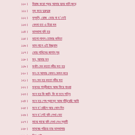
১১০।
বিরাজ করো প্রভু আমার হৃদয় খানি জুড়ে
১১১।
বুক করে দুরুদুরু
১১২।
বুলবুলি, রোজ ভোর না হ’তেই
১১৩।
বেদনা হত এ হিয়া মম
১১৪।
ভালবাসা যদি হয়
১১৫।
ভালো লাগল তোমার কবিতা
১১৬।
ভাল লাগে এই উচ্ছ্বাস
১১৭।
ভোর পাখিদের জাগান সুর
১১৮।
মন, আমার মন
১১৯।
মনটা যেন বহতা নদীর মত হয়
১২০।
মন যে আমার কেমন কেমন করে
১২১।
মন যেন হয় বহতা নদীর মত
১২২।
মনুদের গান্ধীধামে আজ ফিরে যাওয়া
১২৩।
মনে হয় কি জানি, কি বা তবে সত্যি
১২৪।
মনে হয় শেষ প্রান্তে আজ দাঁড়িয়েছি আমি
১২৫।
মনে হ’য়েছিল আর কোন দিন
১২৬।
মনে হ’লেই যদি লেখা যেত
১২৭।
মাঝে মাঝে যদি দেখা দেও স্বামী
১২৮।
মানুষের পরিচয় তার ভালবাসায়