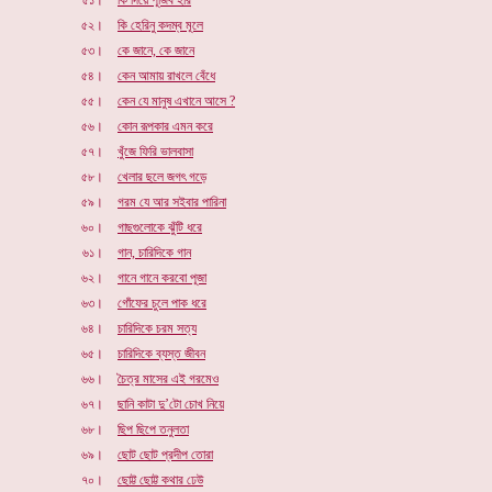
৫১।
কি দিয়ে পূজিব হরি
৫২।
কি হেরিনু কদম্ব মূলে
৫৩।
কে জানে, কে জানে
৫৪।
কেন আমায় রাখলে বেঁধে
৫৫।
কেন যে মানুষ এখানে আসে ?
৫৬।
কোন রূপকার এমন করে
৫৭।
খুঁজে ফিরি ভালবাসা
৫৮।
খেলার ছলে জগৎ গড়ে
৫৯।
গরম যে আর সইবার পারিনা
৬০।
গাছগুলোকে ঝুঁটি ধরে
৬১।
গান, চারিদিকে গান
৬২।
গানে গানে করবো পূজা
৬৩।
গোঁফের চুলে পাক ধরে
৬৪।
চারিদিকে চরম সত্য
৬৫।
চারিদিকে ব্যস্ত জীবন
৬৬।
চৈত্র মাসের এই গরমেও
৬৭।
ছানি কাটা দু’টো চোখ নিয়ে
৬৮।
ছিপ ছিপে তনুলতা
৬৯।
ছোট ছোট প্রদীপ তোরা
৭০।
ছোট্ট ছোট্ট কথার ঢেউ