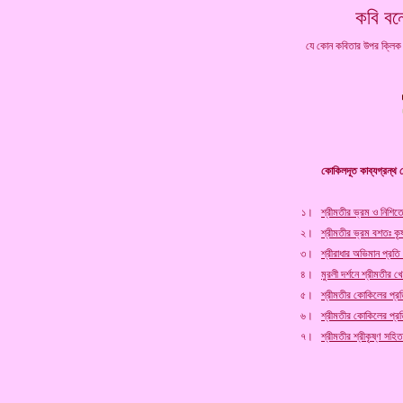
কবি বন
যে কোন কবিতার উপর ক্লি
কোকিলদূত কাব্যগ্রন্থ 
১।
শ্রীমতীর ভ্রম ও নিশিতে
২।
শ্রীমতীর ভ্রম বশতঃ কৃ
৩।
শ্রীরাধার অভিমান প্রতি ভর
৪।
মুরলী দর্শনে শ্রীমতীর খ
৫।
শ্রীমতীর কোকিলের প্রতি 
৬।
শ্রীমতীর কোকিলের প্র
৭।
শ্রীমতীর শ্রীকৃষ্ণ সহি