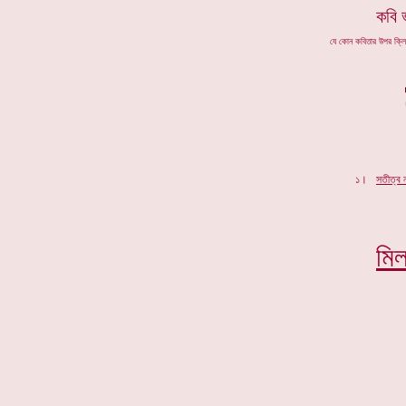
কবি 
যে কোন কবিতার উপর ক্ল
১।
সতীত্ব ন
মি