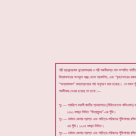
শ্রী ব্রজেন্দ্রনাথ বন্দ্যোপাধ্যায় ও শ্রী সজনীকান্ত দাস সম্পাদিত বইটিতে
বিদ্যাসাগরের সংস্কৃত যন্ত্র থেকে প্রকাশিত, এবং “কৃষ্ণনগরের রাজবা
“অন্নদামঙ্গল” কাব্যগ্রন্থের পাঠ অনুসরণ করা হয়েছে। যে সকল পুঁ
পাদটীকায় দেওয়া হয়েছে তা হলো :---
পু১ --- প্যারিসে ফরাসী জাতীয় গ্রন্থাগারে (বিব্লিওতেক নাসিওনাল) ভ
. ১১৯১ বঙ্গাব্দে লিখিত “বিদ্যাসুন্দর”-এর পুঁথি।
পু২ --- বর্ধমান জেলায় প্রাপ্ত এবং সাহিত্য-পরিষদের পুঁথিশালায় রক্ষি
. এর পুঁথি। ১২০৪ বঙ্গাব্দে লিখিত।
পু৩ --- বর্ধমান জেলায় প্রাপ্ত এবং সাহিত্য-পরিষদের পুঁথিশালায় রক্ষি