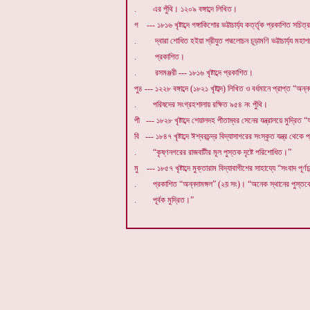
. এর পুঁথি। ১২০৯ বঙ্গাব্দে লিখিত।
গ --- ১৮১৬ খৃষ্টাব্দে গঙ্গাকিশোর ভট্টাচার্য্য কর্ত্তৃক প্রকাশিত স
. দ্বারা শোধিত হইয়া শ্রীযুত পদ্মলোচন চূড়ামণি ভট্টাচার্য্য মহাশয়ের
. প্রকাশিত।
. রসমঞ্জরী --- ১৮১৬ খৃষ্টাব্দে প্রকাশিত।
পু৪ --- ১২২৮ বঙ্গাব্দে (১৮২১ খৃষ্টাব্দ) লিখিত ও বর্ধমানে প্রাপ্ত “অন
. পরিষদের সংগ্রহশালায় রক্ষিত ৯৫৪ নং পুঁথি।
পী --- ১৮২৮ খৃষ্টাব্দে শেয়ালদহ পীতাম্বর সেনের যন্ত্রালয়ে মুদ্রিত 
বি --- ১৮৪৭ খৃষ্টাব্দে ঈশ্বরচন্দ্র বিদ্যাসাগরের সংস্কৃত যন্ত্র থেক
. “কৃষ্ণনগরের রাজবাটীর মূল পুস্তক দৃষ্টে পরিশোধিত।”
মু --- ১৮৫৭ খৃষ্টাব্দে মুক্তারাম বিদ্যাবাগীশের সাহায্যে “সংবাদ পূর্ণচ
. প্রকাশিত “অন্নদামঙ্গল” (২য় সং)। “অনেক স্থানের পুস্ত
. পূর্বক মুদ্রিত।”