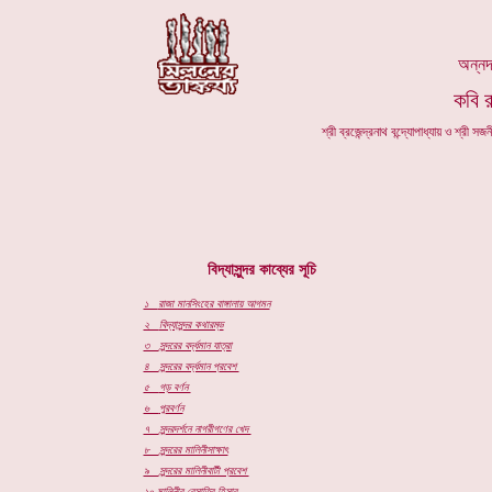
অন্নদা
কবি র
শ্রী ব্রজেন্দ্রনাথ বন্দ্যোপাধ্যায় ও শ্রী
বিদ্যাসুন্দর কাব্যের সূচি
১
রাজা মানসিংহের বাঙ্গালায় আগমন
২
বিদ্যাসুন্দর কথারম্ভ
৩
সুন্দরের বর্দ্ধমান যাত্রা
৪
সুন্দরের বর্দ্ধমান প্রবেশ
৫
গড় বর্ণন
৬
পুরবর্ণন
৭
সুন্দরদর্শনে নাগরীগণের খেদ
৮
সুন্দরের মালিনীসাক্ষাৎ
৯
সুন্দরের মালিনীবাটী প্রবেশ
১০
মালিনীর বেসাতির হিসাব