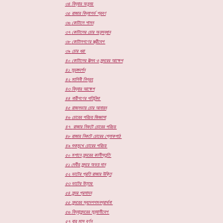
৩৪
বিদ্যার অনুনয়
৩৫
রাজার বিদ্যাগর্ভ শ্রবণ
৩৬
কোটালে শাসন
৩৭
কোটালের চোর অনুসন্ধান
৩৮
কোটালগণের স্ত্রীবেশ
৩৯
চোর ধরা
৪০
কোটালের উত্সব ও সুন্দরের আক্ষেপ
৪১
সুড়ঙ্গদর্শন
৪২
মালিনী নিগ্রহ
৪৩
বিদ্যার আক্ষেপ
৪৪
নারীগণের পতিনিন্দা
৪৫
রাজসভায় চোর আনায়ন
৪৬
চোরের পরিচয় জিজ্ঞাসা
৪৭
রাজার নিকটে চোরের পরিচয়
৪৮
রাজার নিকটে চোরের শ্লোকপাঠ
৪৯
শুকমুখে চোরের পরিচয়
৫০
মশানে সুন্দরের কালীস্তুতি
৫১
দেবীর সুন্দরে অভয় দান
৫২
ভাটের প্রতি রাজার উক্তি
৫৩
ভাটের উত্তর
৫৪
সুন্দর প্রসাদন
৫৫
সুন্দরের স্বদেশগমনপ্রার্থনা
৫৬
বিদ্যাসুন্দরের সন্ন্যাসীবেশ
৫৭
বার মাস বর্ণন