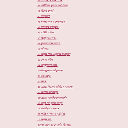
১১
মালিনী সহ সুন্দরের কথোপকথন
১২
বিদ্যার রূপবর্ণন
১৩
মাল্যরচনা
১৪
পুষ্পময় কাম ও শ্লোকরচনা
১৫
মালিনীকে তিরস্কার
১৬
মালিনীকে বিনয়
১৭
বিদ্যাসুন্দরের দর্শন
১৮
সুন্দরসমাগমের পরামর্শ
১৯
সন্ধিখনন
২০
বিদ্যার বিরহ ও সুন্দরের উপস্থিতি
২১
সুন্দরের পরিচয়
২২
বিদ্যাসুন্দরের বিচার
২৩
বিদ্যাসুন্দরের কৌতুকারম্ভ
২৪
বিহারারম্ভ
২৫
বিহার
২৬
সুন্দরের বিদায় ও মালিনীকে প্রতারণা
২৭
বিপরীত বিহারারম্ভ
২৮
সুন্দরের সন্ন্যাসিবেশে রাজদর্শন
২৯
বিদ্যা সহ সুন্দরের রহস্য
৩০
দিবাবিহার ও মানভঙ্গ
৩১
সারীশুক বিবাহ ও পুনর্ব্বিবাহ
৩২
বিদ্যার গর্ভ
৩৩
গর্ভসংবাদ শ্রবণে রাণীর তিরস্কার