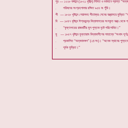
পু৪ --- ১২২৮ বঙ্গাব্দে (১৮২১ খৃষ্টাব্দ) লিখিত ও বর্ধমানে প্রাপ্ত “অন
. পরিষদের সংগ্রহশালায় রক্ষিত ৯৫৪ নং পুঁথি।
পী --- ১৮২৮ খৃষ্টাব্দে শেয়ালদহ পীতাম্বর সেনের যন্ত্রালয়ে মুদ্রিত 
বি --- ১৮৪৭ খৃষ্টাব্দে ঈশ্বরচন্দ্র বিদ্যাসাগরের সংস্কৃত যন্ত্র থেক
. “কৃষ্ণনগরের রাজবাটীর মূল পুস্তক দৃষ্টে পরিশোধিত।”
মু --- ১৮৫৭ খৃষ্টাব্দে মুক্তারাম বিদ্যাবাগীশের সাহায্যে “সংবাদ পূর্ণচ
. প্রকাশিত “অন্নদামঙ্গল” (২য় সং)। “অনেক স্থানের পুস্ত
. পূর্বক মুদ্রিত।”