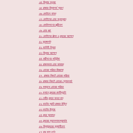
৩৪
বিদ্যার অনুনয়
৩৫
রাজার বিদ্যাগর্ভ শ্রবণ
৩৬
কোটালে শাসন
৩৭
কোটালের চোর অনুসন্ধান
৩৮
কোটালগণের স্ত্রীবেশ
৩৯
চোর ধরা
৪০
কোটালের উত্সব ও সুন্দরের আক্ষেপ
৪১
সুড়ঙ্গদর্শন
৪২
মালিনী নিগ্রহ
৪৩
বিদ্যার আক্ষেপ
৪৪
নারীগণের পতিনিন্দা
৪৫
রাজসভায় চোর আনায়ন
৪৬
চোরের পরিচয় জিজ্ঞাসা
৪৭
রাজার নিকটে চোরের পরিচয়
৪৮
রাজার নিকটে চোরের শ্লোকপাঠ
৪৯
শুকমুখে চোরের পরিচয়
৫০
মশানে সুন্দরের কালীস্তুতি
৫১
দেবীর সুন্দরে অভয় দান
৫২
ভাটের প্রতি রাজার উক্তি
৫৩
ভাটের উত্তর
৫৪
সুন্দর প্রসাদন
৫৫
সুন্দরের স্বদেশগমনপ্রার্থনা
৫৬
বিদ্যাসুন্দরের সন্ন্যাসীবেশ
৫৭
বার মাস বর্ণন