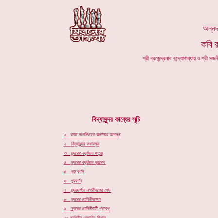
অন্নদা
কবি র
শ্রী ব্রজেন্দ্রনাথ বন্দ্যোপাধ্যায় ও শ্রী
বিদ্যাসুন্দর কাব্যের সূচি
১
রাজা মানসিংহের বাঙ্গালায় আগমন
২
বিদ্যাসুন্দর কথারম্ভ
৩
সুন্দরের বর্দ্ধমান যাত্রা
৪
সুন্দরের বর্দ্ধমান প্রবেশ
৫
গড় বর্ণন
৬
পুরবর্ণন
৭
সুন্দরদর্শনে নাগরীগণের খেদ
৮
সুন্দরের মালিনীসাক্ষাৎ
৯
সুন্দরের মালিনীবাটী প্রবেশ
১০
মালিনীর বেসাতির হিসাব