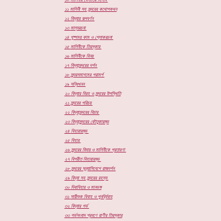
১১
মালিনী সহ সুন্দরের কথোপকথন
১২
বিদ্যার রূপবর্ণন
১৩
মাল্যরচনা
১৪
পুষ্পময় কাম ও শ্লোকরচনা
১৫
মালিনীকে তিরস্কার
১৬
মালিনীকে বিনয়
১৭
বিদ্যাসুন্দরের দর্শন
১৮
সুন্দরসমাগমের পরামর্শ
১৯
সন্ধিখনন
২০
বিদ্যার বিরহ ও সুন্দরের উপস্থিতি
২১
সুন্দরের পরিচয়
২২
বিদ্যাসুন্দরের বিচার
২৩
বিদ্যাসুন্দরের কৌতুকারম্ভ
২৪
বিহারারম্ভ
২৫
বিহার
২৬
সুন্দরের বিদায় ও মালিনীকে প্রতারণা
২৭
বিপরীত বিহারারম্ভ
২৮
সুন্দরের সন্ন্যাসিবেশে রাজদর্শন
২৯
বিদ্যা সহ সুন্দরের রহস্য
৩০
দিবাবিহার ও মানভঙ্গ
৩১
সারীশুক বিবাহ ও পুনর্ব্বিবাহ
৩২
বিদ্যার গর্ভ
৩৩
গর্ভসংবাদ শ্রবণে রাণীর তিরস্কার