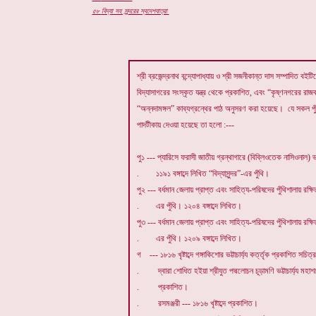
৫৮
বিদ্যা সহ সুন্দরের স্বদেশযাত্রা
শ্রী ব্রজেন্দ্রনাথ বন্দ্যোপাধ্যায় ও শ্রী সজনীকান্ত দাস সম্পাদিত বইটিতে
বিদ্যাসাগরের সংস্কৃত যন্ত্র থেকে প্রকাশিত, এবং “কৃষ্ণনগরের রাজবা
“অন্নদামঙ্গল” কাব্যগ্রন্থের পাঠ অনুসরণ করা হয়েছে। যে সকল পুঁ
পাদটীকায় দেওয়া হয়েছে তা হলো :---
পু১ --- প্যারিসে ফরাসী জাতীয় গ্রন্থাগারে (বিব্লিওতেক নাসিওনাল) ভ
. ১১৯১ বঙ্গাব্দে লিখিত “বিদ্যাসুন্দর”-এর পুঁথি।
পু২ --- বর্ধমান জেলায় প্রাপ্ত এবং সাহিত্য-পরিষদের পুঁথিশালায় রক্ষি
. এর পুঁথি। ১২০৪ বঙ্গাব্দে লিখিত।
পু৩ --- বর্ধমান জেলায় প্রাপ্ত এবং সাহিত্য-পরিষদের পুঁথিশালায় রক্ষি
. এর পুঁথি। ১২০৯ বঙ্গাব্দে লিখিত।
গ --- ১৮১৬ খৃষ্টাব্দে গঙ্গাকিশোর ভট্টাচার্য্য কর্ত্তৃক প্রকাশিত স
. দ্বারা শোধিত হইয়া শ্রীযুত পদ্মলোচন চূড়ামণি ভট্টাচার্য্য মহাশয়ের
. প্রকাশিত।
. রসমঞ্জরী --- ১৮১৬ খৃষ্টাব্দে প্রকাশিত।