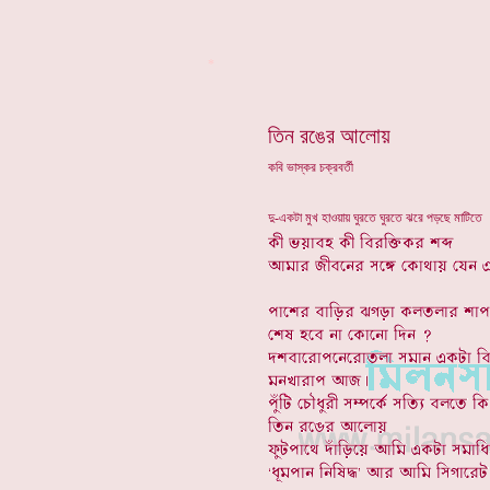
*
তিন রঙের আলোয়
কবি ভাস্কর চক্রবর্তী
দু-একটা মুখ হাওয়ায় ঘুরতে ঘুরতে ঝরে পড়ছে মাটিতে