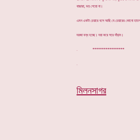
বাচ্চারা, ভয় পেয়ো না।
এমন একটা চেয়ারে বসে আছি যে চেয়ারের কোনো হা
দরজা বন্ধ হচ্ছে। দয়া করে সরে দাঁড়ান।
. *****************
মিলনসাগর