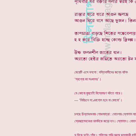
মেয়েটি এসে বললো : বস্তিবাসীদের জন্যে নাটক
‘স্বপ্নো কা সওদাগর’।
যে কোনো মুহুর্তেই বিস্ফোরণ ঘটতে পারে।
--- ‘নির্বাচনে গণ্ডোগোল হবে না কোনো’।
চলছে চিন্তাভাবনার শোভাযাত্রা : দোতলায় স্লোগান য
স্বেচ্ছাসেবকেরা ডানদিকে জড়ো হন। স্লোগান। দোত
দু দিকে দুটো গোঁফ। পুলিসের গাড়ি ঘুরছে ছলনাময়ী হা