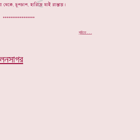
*****************
.
সূচিতে . . .
িলনসাগর