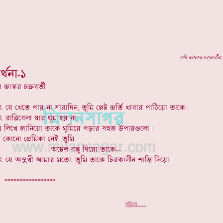
কবি
ভাস্কর চক্রবর্তীর
প
*****************
.
সূচিতে . . .