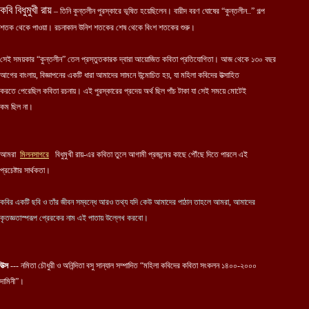
কবি বিধুমুখী রায়
– তিনি কুন্তলীন পুরস্কারে ভূষিত হয়েছিলেন। বারীদ বরণ ঘোষের “কুন্তলীন..” গল্প
শতক থেকে পাওয়া। রচনাকাল উনিশ শতকের শেষ থেকে বিংশ শতকের শুরু।
সেই সময়কার “কুন্তলীন” তেল প্রস্তুতকারক দ্বারা আয়োজিত কবিতা প্রতিযোগিতা। আজ থেকে ১৩০ বছর
আগের বাংলায়, বিজ্ঞাপনের একটি ধারা আমাদের সামনে উন্মোচিত হয়, যা মহিলা কবিদের উত্সাহিত
করতে পেরেছিল কবিতা রচনায়। এই পুরস্কারের প্রদেয় অর্থ ছিল পাঁচ টাকা যা সেই সময়ে মোটেই
কম ছিল না।
আমরা
মিলনসাগরে
বিধুমুখী রায়-এর কবিতা তুলে আগামী প্রজন্মের কাছে পৌঁছে দিতে পারলে এই
প্রচেষ্টার সার্থকতা।
কবির একটি ছবি ও তাঁর জীবন সম্বন্ধে আরও তথ্য যদি কেউ আমাদের পাঠান তাহলে আমরা, আমাদের
কৃতজ্ঞতাস্পরূপ প্রেরকের নাম এই পাতায় উল্লেখ করবো।
উত্স
--- নমিতা চৌধুরী ও অনিন্দিতা বসু সান্যাল সম্পাদিত “মহিলা কবিদের কবিতা সংকলন ১৪০০-২০০০
দামিনী”।