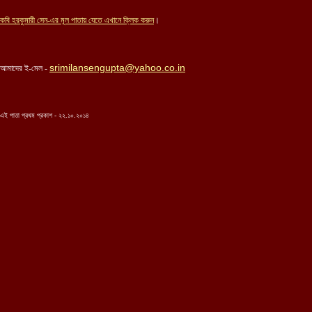
কবি
হরকুমারী সেন-এর
মূল পাতায় যেতে এখানে ক্লিক করুন
।
srimilansengupta@yahoo.co.in
আমাদের ই-মেল -
এই পাতা প্রথম প্রকাশ - ২২.১০.২০১৪
...