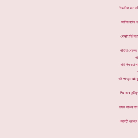
উচ্চারিয়া
আনিয়া বট
গোমাই লিপিয়
পাতিয়া খো
পা
সারি দিল 
অষ্ট পাত্রে
শিব করে না
রজত কাঞ্চ
পদ্মাবতী