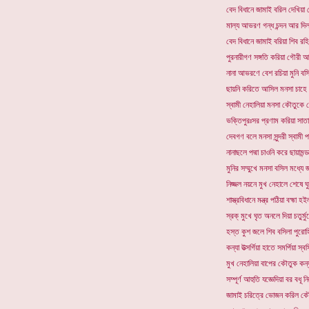
বেদ বিধানে জামাই বরিল দেখিয়া 
মাল্য আভরণ গন্ধ চন্দন আর দিল ম
বেদ বিধানে জামাই বরিয়া শিব রহ
পুরনারীগণ সঙ্গতি করিয়া গৌরী আ
নানা আভরণে বেশ রচিয়া মুনি বস
ছায়নি করিতে আসিল মনসা চাহে এক
স্বামী নেহালিয়া মনসা কৌতুকে য
ভক্তিপুরঃসর প্রণাম করিয়া সাতার 
দেবগণ বলে মনসা সুন্দরী স্বামী 
নানাছলে পদ্মা চাওনি করে ছায়ামন্
মুনির সম্মুখে মনসা বসিল মধ্যে জল
নিজ্জল নয়নে মুখ নেহালে শেষে ঘু
শাস্ত্রবিধানে মন্ত্র পঠিয়া বহ্মা হ
স্রক্ মুখে ঘৃত অনলে দিয়া চতুর্মুখ
হস্ত কুশ জলে শিব বসিলা পুরোহ
কন্যা উত্সর্গিয়া হাতে সমর্পিয়া স্
মুখ নেহালিয়া বাপের কৌতুক কন্য
সম্পূর্ণ আহুতি যজ্ঞেদিয়া বর বধূ নি
জামাই চরিত্রে ভোজন করিল কৌত