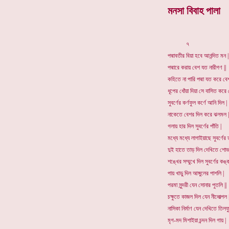
মনসা বিবাহ পালা
৭
পদ্মাবতীর বিয়া হবে আনন্দিত মন |
পদ্মারে করায় বেশ যত নারীগণ ||
কহিতে না পারি পদ্মা যত করে বেশ
ধূপের ধোঁয়া দিয়া সে বাসিত করে 
সুবর্ণের কর্ণফুল কর্ণে আনি দিল |
নাকেতে বেশর দিল করে ঝলমল |
গলায় হার দিল সুবর্ণের পাঁতি |
মধ্যে মধ্যে লাগাইয়াছে সুবর্ণের ত
দুই হাতে তাড় দিল দেখিতে শোভ
শঙ্খের সম্মুখে দিল সুবর্ণের কঙ্ক
পায় খাড়ু দিল আঙ্গুলের পাশলি |
পরমা সুন্দরী যেন সোনার পুতলি ||
চক্ষুতে কাজল দিল যেন নীলোত্পল 
নাসিকা নির্মাণ যেন দেখিতে তিলফু
মৃগ-মদ মিশাইয়া চন্দন দিল গায় |