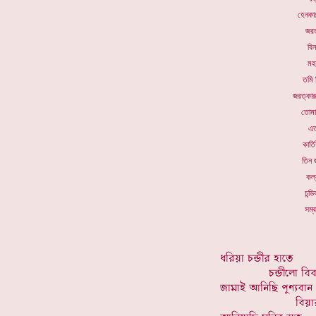
হেনকাল
জরত
বি
মহা
তমি 
জরত্কার
তোমার
এত
কার্ত
তিন 
কল্
চন্ড
সম্ব