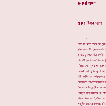
মনসা মঙ্গল
মনসা বিবাহ পালা
৯
নারীগণ শিখাইল যতেক ঘটা ছুটা |
মুনির কপালে দিল চন্দনের ফোঁটা ||
একগুটি ফুল পদ্মা বিচিয়া ফেলিল |
আর গুটি ফুল পদ্মা চাপিয়া বসিল ||
মুনিবরে খেটে পুষ্প চম্পা নাগেশ্ব
পদ্মাবতী খেটে পুষ্প কেয়ুর টগর||
অতি সুললিত বাদ্য শুনিলে জুড়ায় হ
সর্বনারীগণে দেখিতে আইল মুনি মন
( আকাশ ভরিয়া দুন্দুভি বাজে, অপর
কৌতুকে রচিয়া বিবাহের বেশ বাহিরে
কাঞ্চন আসনে জামাই বসিল অবশ
পূর্বমুখী হইয়া দেব মহেশ্বর ধরিল