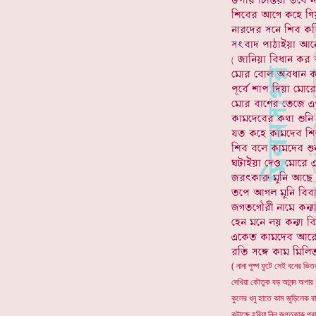
( নানা পুষ্প ফুটে সেই বনের ভিতর
দেখিয়া কৌতুক বড় আনন্দ অপার |
কুলের ধনু হাতে কাম জুড়িলেক বা
কটাক্ষে হরিয়া নিল জগত্কারু প্রা