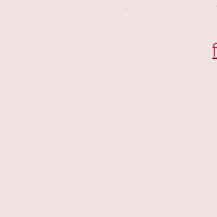
. *****