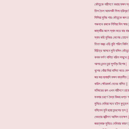
কৌতুকে নারীগণে করায় মঙ্গল স্না
তিল তৈল আমলকী গিলা হরিদ্রা প
লিপিয়া মুনির গায় কৌতুকে জল ঢাল
পঞ্চনখে রজকে লিপিয়া দিল ক্ষার |
জাহ্নবীর জলে স্নান করে বার বার 
স্নান করি মুনিবর কেশের তোলে 
তিতা বস্ত্র এড়ি ধুতি পরিল নির্মল |
বিচিত্র আসনে মুনি বসিল কৌতুক
কনক দর্পণ নাপিত ধরিল সম্মুখে ||
আগর চন্দন চুয়া সুগন্ধি বিশেষ |
ধূপের ধোঁয়া দিয়া বাসিত করে কেশ
জয় জয় হুলাহুলি মঙ্গল বাদ্যগীত |
করিল ক্ষৌরকর্ম দেবের নাপিত ||
মনিবরের রূপ এখন নারীগণে চাহে
মনসার চরণে বৈদ্য বিজয় গুপ্ত গা
মুনিরে দেখিয়া সবে হইল কুতুহল 
বসিলেন মুনি ছায়া মন্ডপের তল ||
দেবতার স্ত্রীগণ আসিল ততক্ষণ |
জরত্কারু মুনিরে দেখিবার কারণ |