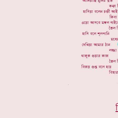
. *****