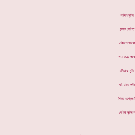
সাজিল ম
চন্দনে ল
চৌদলে 
তার যন্ত্র
চলিয়াছে 
দুই হাতে
বিজয় গুপ
দেখিয়া ম
. *****