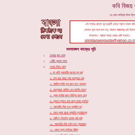
কবি বিজয় গ
যে কোন কবিতার উপর ক্ল
এই পাতায় কোনো ভুল-ত্রুটি চোখে পড়লে অথবা যদি
কোথাও ভুল বলে মনে হয়, তাহলে আমাদের এই ইমেল
জানাবেন। আমরা শুধরে নেবার চেষ্টা করবো।
srimilansengupta@yahoo.co.i
মনসামঙ্গল কাব্যের সূচি
১
মনসার জন্ম পালা
২
গৌরী কোন্দল পালা
৩
মনসা বিবাহ পালা
১. মা নাহি পদ্মাবতীর বাপের বড় দয়া
২. বাপ ঘরে আছে পদ্মা সতন্তরে খায়
৩. সাজিল মুনির সুত
রূপে
গুণে
অদভুত
৪. জরত্কারু আসিল হেন জানিল কারণ
৫. স্নান করিয়া
জলে
বিচিত্র
মন্ডপ
তলে
৬. স্থানে স্থানে নানা বাদ্য বাজে
সুললিত
৭. পদ্মাবতীর বিয়া হবে আনন্দিত মন
৮. মঙ্গল মৃদঙ্গ বাজে আনন্দিত
স্বর্গরাজ্যে
৯. নারীগণ শিখাইল যতেক ঘটা ছুটা
১০. পদ্মাবতীর বিয়া হইল শুভ প্রয়োজন
১১.
মোরে সত্য কহিবার উচিত