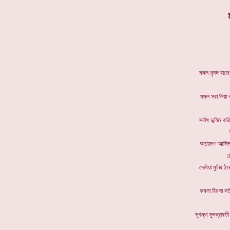
মঙ্গল মৃদঙ
মঙ্গল সরা 
সর্বাঙ্গ ভূ
আয়োগণ আস
চ
দেখিয়া মু
কমলা বিম
সুগন্ধা সু