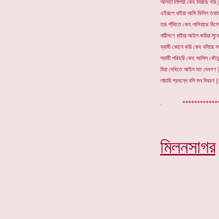
আলতা লিপিয়া কেহ দিয়াছে গায় |
এইরূপে ধাইয়া আসি মিলিল তথায় 
হার গাঁথিতে কেহ লাগিয়াছে বিশে
নারীগণে ধাইয়া আইল করিয়া সুবে
স্বামী কোলে করি কেহ বসিছে সম্
স্বামী পরিহরি কেহ আসিল কৌতু
বিয়া দেখিতে আইল যত দেবগণ |
লাচারি প্রবন্ধে বলি শুন বিবরণ ||
. ****
মিলনসাগর