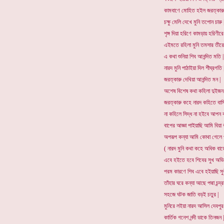
কামবাণে মোহিত হইল জরত্কারু
চক্ষু মেলি দেখে মুনি তপোন চারু |
শৃঙ্গ দিয়া হরিণে কামড়ায় হরিণীরে 
এইমতে রহিলা মুনি তমসার তীরে 
এ কথা শুনিয়া শিব আনন্দিত মতি |
নারদ মুনি পাঠাইয়া দিল শীঘ্রগতি |
জরত্কারু দেখিয়া আনন্দিত মন |
অশেষ বিশেষ কথা কহিলা দুইজন 
জরত্কারু কহে নারদ কহিতে বাসি
না কহিলে সিদ্ধ না হ
বাপের আজ্ঞা পাইয়াছি আমি বিয়া 
অপরূপ কন্যা আমি কোথা গেলে প
( নারদ মুনি কথা কহে অধিক বাড
এবে হইতে হবে শিবের সুখ অভিল
পরম কারণে শিব এবে হইয়াছি সুখ
তাঁহার ঘরে কন্যা আছে পদ্মা চন্দ্রম
সহজে ঘটক জাতি বড়ই চতুর |
মুনিরে লইয়া নারদ আসিল দেবপুর 
কার্তিক গনেশ নন্দী ডাকে তিনজন |