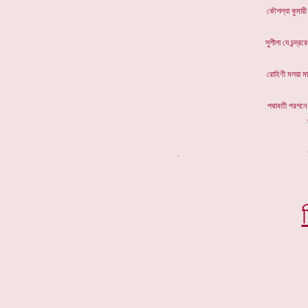
কৌশল্যা কু
সুশীলা যে 
রোহিণী মল
পদ্মাবতী
. *****