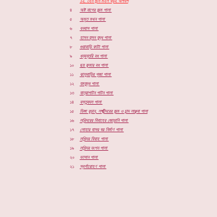
১২. হেন মুনি মইল বড়ই অপযশ
৪
অষ্ট নাগের জন্ম পালা
৫
অমৃত মথন পালা
৬
বনবাস পালা
৭
হাসন হুসন যুদ্ধ পালা
৮
গুয়াবাড়ি কাটা পালা
৯
ধন্বন্তরি বধ পালা
১০
ছয় কুমার বধ পালা
১১
ঝালুবাড়ির পূজা পালা
১২
যমযুদ্ধ পালা
১৩
যাত্রাপাটন পাটন পালা
১৪
বস্তুবদল পালা
১৫
ডিঙ্গা বুড়ান, লক্ষ্মীন্দরের জন্ম ও
চান্দ লাঞ্ছনা পালা
১৬
লখিন্দরের বিবাহের জোড়ানি পালা
১৭
লোহার বাসর ঘর নির্মাণ পালা
১৮
লখিন্দর বিবাহ পালা
১৯
লখিন্দর দংশন পালা
২০
ভাসান পালা
২১
স্বর্গারোহণ পালা