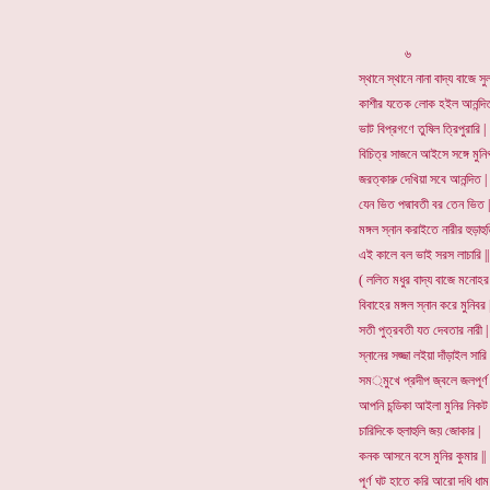
৬
স্থানে স্থানে নানা বাদ্য বাজে সু
কাশীর যতেক লোক হইল আনন্দিত
ভাট বিপ্রগণে তুষিল ত্রিপুরারি |
বিচিত্র সাজনে আইসে সঙ্গে মুনিগ
জরত্কারু দেখিয়া সবে আনন্দিত |
যেন ভিত পদ্মাবতী বর তেন ভিত |
মঙ্গল স্নান করাইতে নারীর হুড়াহুড়
এই কালে বল ভাই সরস লাচারি ||
( ললিত মধুর বাদ্য বাজে মনোহর 
বিবাহের মঙ্গল স্নান করে মুনিবর |
সতী পুত্রবতী যত দেবতার নারী |
স্নানের সজ্জা লইয়া দাঁড়াইল সারি 
সম্মুখে প্রদীপ জ্বলে জলপূর্ণ 
আপনি চন্ডিকা আইলা মুনির নিকট 
চারিদিকে হুলাহুলি জয় জোকার |
কনক আসনে বসে মুনির কুমার ||
পূর্ণ ঘট হাতে করি আরো দধি ধাম 