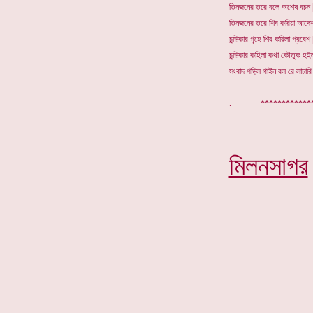
তিনজনের তরে বলে অশেষ বচন |
তিনজনের তরে শিব করিয়া আদেশ
চন্ডিকার গৃহে শিব করিলা প্রবেশ |
চন্ডিকার কহিলা কথা কৌতুক হইল 
সংবাদ পড়িল গাইন বল রে লাচারি 
. ****
মিলনসাগর