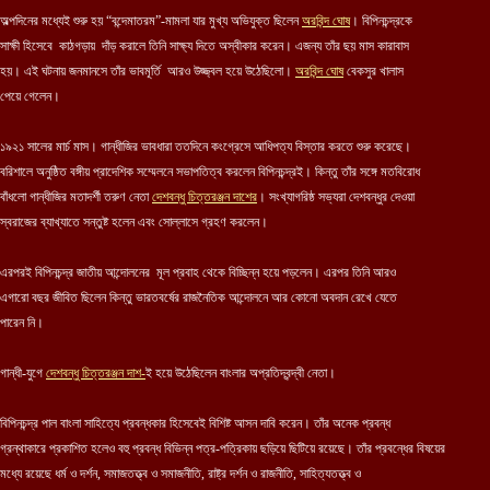
অল্পদিনের মধ্যেই শুরু হয় “বন্দেমাতরম”-মামলা যার মুখ্য অভিযুক্ত ছিলেন
অরবিন্দ ঘোষ
। বিপিনচন্দ্রকে
সাক্ষী হিসেবে কাঠগড়ায় দাঁড় করালে তিনি সাক্ষ্য দিতে অস্বীকার করেন। এজন্য তাঁর ছয় মাস কারাবাস
হয়। এই ঘটনায় জনমানসে তাঁর ভাবমূর্তি আরও উজ্জ্বল হয়ে উঠেছিলো।
অরবিন্দ ঘোষ
বেকসুর খালাস
পেয়ে গেলেন।
১৯২১ সালের মার্চ মাস। গান্ধীজির ভাবধারা ততদিনে কংগ্রেসে আধিপত্য বিস্তার করতে শুরু করেছে।
বরিশালে অনুষ্ঠিত বঙ্গীয় প্রাদেশিক সম্মেলনে সভাপতিত্ব করলেন বিপিনচন্দ্রই। কিন্তু তাঁর সঙ্গে মতবিরোধ
বাঁধলো গান্ধীজির মতাদর্শী তরুণ নেতা
দেশবন্ধু চিত্তরঞ্জন দাশের
। সংখ্যাগরিষ্ঠ সভ্যরা দেশবন্ধুর দেওয়া
স্বরাজের ব্যাখ্যাতে সন্তুষ্ট হলেন এবং সোল্লাসে গ্রহণ করলেন।
এরপরই বিপিনচন্দ্র জাতীয় আন্দোলনের মূল প্রবাহ থেকে বিচ্ছিন্ন হয়ে পড়লেন। এরপর তিনি আরও
এগারো বছর জীবিত ছিলেন কিন্তু ভারতবর্ষের রাজনৈতিক আন্দোলনে আর কোনো অবদান রেখে যেতে
পারেন নি।
গান্ধী-যুগে
দেশবন্ধু চিত্তরঞ্জন দাশ
-
ই হয়ে উঠেছিলেন বাংলার অপ্রতিদ্বন্দ্বী নেতা।
বিপিনচন্দ্র পাল বাংলা সাহিত্যে প্রবন্ধকার হিসেবেই বিশিষ্ট আসন দাবি করেন। তাঁর অনেক প্রবন্ধ
গ্রন্থাকারে প্রকাশিত হলেও বহু প্রবন্ধ বিভিন্ন পত্র-পত্রিকায় ছড়িয়ে ছিটিয়ে রয়েছে। তাঁর প্রবন্ধের বিষয়ের
মধ্যে রয়েছে ধর্ম ও দর্শন, সমাজতত্ত্ব ও সমাজনীতি, রাষ্ট্র দর্শন ও রাজনীতি, সাহিত্যতত্ত্ব ও