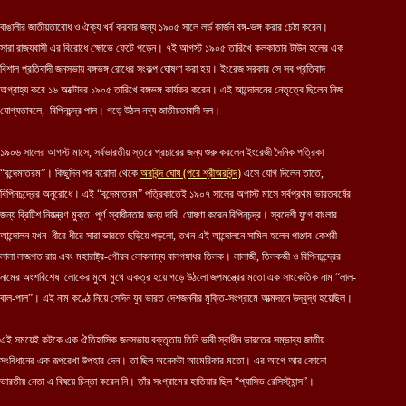
বাঙালীর জাতীয়তাবোধ ও ঐক্য খর্ব করবার জন্য ১৯০৫ সালে লর্ড কার্জন বঙ্গ-ভঙ্গ করার চেষ্টা করেন।
সারা রাজ্যবাসী এর বিরোধে ক্ষোভে ফেটে পড়েন। ৭ই আগস্ট ১৯০৫ তারিখে কলকাতার টাউন হলের এক
বিশাল প্রতিবাদী জনসভায় বঙ্গভঙ্গ রোধের সংকল্প ঘোষণা করা হয়। ইংরেজ সরকার সে সব প্রতিবাদ
অগ্রাহ্য করে ১৬ অক্টোবর ১৯০৫ তারিখে বঙ্গভঙ্গ কার্যকর করেন। এই আন্দোলনের নেতৃত্বে ছিলেন নিজ
যোগ্যতাবলে, বিপিনচন্দ্র পাল। গড়ে উঠল নব্য জাতীয়তাবাদী দল।
১৯০৬ সালের আগস্ট মাসে, সর্বভারতীয় স্তরে প্রচারের জন্য শুরু করলেন ইংরেজী দৈনিক পত্রিকা
“বন্দেমাতরম”। কিছুদিন পর বরোদা থেকে
অরবিন্দ ঘোষ (পরে শ্রীঅরবিন্দ)
এসে যোগ দিলেন তাতে,
বিপিনচন্দ্রের অনুরোধে। এই “বন্দেমাতরম” পত্রিকাতেই ১৯০৭ সালের অগাস্ট মাসে সর্বপ্রথম ভারতবর্ষের
জন্য ব্রিটিশ নিয়ন্ত্রণ মুক্ত পূর্ণ স্বাধীনতার জন্য দাবি ঘোষণা করেন বিপিনচন্দ্র। স্বদেশী যুগে বাংলার
আন্দোলন যখন ধীরে ধীরে সারা ভারতে ছড়িয়ে পড়লো, তখন এই আন্দোলনে সামিল হলেন পাঞ্জাব-কেশরী
লালা লাজপত রায় এবং মহারাষ্ট্র-গৌরব লোকমান্য বালগঙ্গাধর তিলক। লালাজী, তিলকজী ও বিপিনচন্দ্রের
নামের অংশবিশেষ লোকের মুখে মুখে একত্র হয়ে গড়ে উঠলো জপমন্ত্রের মতো এক সাংকেতিক নাম “লাল-
বাল-পাল”। এই নাম কণ্ঠে নিয়ে সেদিন যুব ভারত দেশজননীর মুক্তি-সংগ্রামে আত্মদানে উদ্বুদ্ধ হয়েছিল।
এই সময়েই কটকে এক ঐতিহাসিক জনসভায় বক্তৃতায় তিনি ভাবী স্বাধীন ভারতের সম্ভাব্য জাতীয়
সংবিধানের এক রূপরেখা উপহার দেন। তা ছিল অনেকটা আমেরিকার মতো। এর আগে আর কোনো
ভারতীয় নেতা এ বিষয়ে চিন্তা করেন নি। তাঁর সংগ্রামের হাতিয়ার ছিল “প্যাসিভ রেসিস্ট্যান্স”।