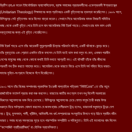
ব্রিটিশ ব়্যাণ্ড ফরেন ইউনেটারিয়ান অ্যাসোসিয়েশন, ব্রাহ্ম সমাজের প্রচারকর্মীদের একেশ্বরবাদী ঈশ্বরতত্ত্বে
(Unitarian Theology)
শিক্ষাদানের জন্য প্রতিবছর একটি বৃত্তিদানের ব্যবস্থা করেছিলেন। ১৯৮৯ সালে,
বিপিনচন্দ্র সেই বৃত্তিলাভ করে বিলেত যাত্রা করেন। সেখানে গিয়ে আমেরিকার মাদক নিবারণী সমিতির
কাছ থেকে একটি বৃত্তি পেয়ে তিনি চলে যান আমেরিকার নিউ ইয়র্ক শহরে। সেখানে চার মাস কাল এবধি
বক্তৃতাদানের জন্য এই বৃত্তি পেয়েছিলেন।
নিউ ইয়র্ক শহরে এসে তাঁর আরেকটি সুদূরপ্রসারী চিন্তার পরিবর্তন ঘটলো, একটি ঘটনাকে কেন্দ্র করে।
তাঁর বৃক্তৃতার এক শ্রোতা একদিন তাঁকে বললেন যে তিনি যতই ভাল কথা বলুন না কেন, একজন পরাধীন
দেশের মানুষের কাছ থেকে কোনো কথাই তিনি শুনতে আগ্রহী নন। এই ঘটনাটি তাঁকে তাঁর জীবনের
পরবর্তী পথ ঠিক করতে সাহায্য করে। আমেরিকা থেকে ভারতে ফিরে এসে তিনি সর্ব শক্তি দিয়ে ভারত-
মাতার মুক্তি-সংগ্রামে নিজেকে সঁপে দিয়েছিলেন।
১৯০১ সালে তাঁর নিজের সম্পাদনায় প্রকাশিক ইংরেজী সাপ্তাহিক পত্রিকা “নিউইণ্ডিয়া”-তে তাঁর নতুন
রাজনৈতিক মতাদর্শ প্রচার করা শুরু করলেন। ভারতের জাতীয় কংগ্রেস তখন শুধু বিদেশী সরকারের
বিরুদ্ধে আন্দোলনের ডাক দিয়ে চেলেছে। বিপিনচন্দ্র আন্দোলনের চেয়ে যোগ্য মানুষ তৈরী করার উপর
গুরুত্ব দিয়ে সর্বপ্রথম ঘোষণা করলেন যে জনসংখ্যার বেশীরভাগ হিন্দু হলেও, ভারতবর্ষ শুধুমাত্র হিন্দুর দেশ
নয়। হিন্দু, মুসলমান, পার্সী, খ্রীষ্টান, আদিবাসী-সব ধর্ম-সম্প্রদায়ের সংস্কৃতির মিলনে গড়ে উঠবে স্বাধীন নবীন
ভারত। সবার মধ্যে সমন্বয়ের সূত্র হবে পারস্পরিক সম্প্রীতি ও সহিষ্ণুতা। তিনি এই মতবাদের নাম দিলেন
“কম্পোজিট প্যাট্রিয়াটিজম্” বা যৌগিক স্বাদেশিকতা।