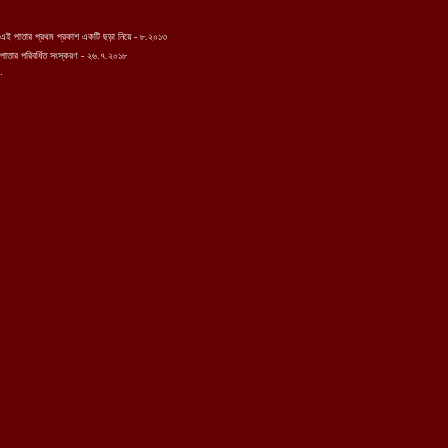
এই পাতার প্রথম প্রকাশ একটি ছড়া নিয়ে - ৮.২০১৩
পাতার পরিবর্ধিত সংস্করণ - ২৬.৭.২০১৮
.