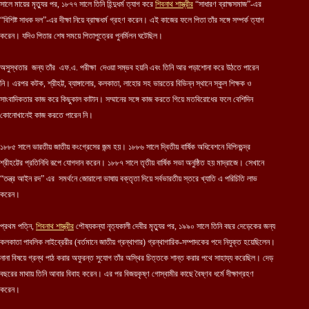
সালে মায়ের মৃত্যুর পর, ১৮৭৭ সালে তিনি হিন্দুধর্ম ত্যাগ করে
শিবনাথ শাস্ত্রীর
“সাধারণ ব্রাহ্মসমাজ”-এর
“বিশিষ্ট সাধক দল”-এর দীক্ষা নিয়ে ব্রাহ্মধর্ম গ্রহণ করেন। এই কাজের ফলে পিতা তাঁর সঙ্গে সম্পর্ক ত্যাগ
করেন। যদিও পিতার শেষ সময়ে পিতাপুত্রের পুনর্মিলন ঘটেছিল।
অসুস্থতার জন্য তাঁর এফ.এ. পরীক্ষা দেওয়া সম্ভব হয়নি এবং তিনি আর পড়াশোনা করে উঠতে পারেন
নি। এরপর কটক, শ্রীহট্ট, ব্যাঙ্গালোর, কলকাতা, লাহোর সহ ভারতের বিভিন্ন স্থানে স্কুল শিক্ষক ও
সাংবাদিকতার কাজ করে কিছুকাল কাটান। সম্মানের সঙ্গে কাজ করতে গিয়ে মতবিরোধের ফলে বেশিদিন
কোনোখানেই কাজ করতে পারেন নি।
১৮৮৫ সালে ভারতীয় জাতীয় কংগ্রেসের জন্ম হয়। ১৮৮৬ সালে দ্বিতীয় বার্ষিক অধিবেশনে বিপিনচন্দ্র
শ্রীহট্টের প্রতিনিধি রূপে যোগদান করেন। ১৮৮৭ সালে তৃতীয় বার্ষিক সভা অনুষ্ঠিত হয় মাদ্রাজে। সেখানে
“তন্ত্র আইন রদ” এর সমর্থনে জোরালো ভাষায় বক্তৃতা দিয়ে সর্বভারতীয় স্তরে খ্যাতি এ পরিচিতি লাভ
করেন।
প্রথম পত্নি,
শিবনাথ শাস্ত্রীর
পৌষ্যকন্যা নৃত্যকালী দেবীর মৃত্যুর পর, ১৯৯০ সালে তিনি বছর দেড়েকের জন্য
কলকাতা পাবলিক লাইব্রেরীর (বর্তমানে জাতীয় গ্রন্থাগার) গ্রন্থাগারিক-সম্পাদকের পদে নিযুক্ত হয়েছিলেন।
নানা বিষয়ে গ্রন্থ পাঠ করার অফুরন্ত সুযোগ তাঁর অস্থির চিত্তকে শান্ত করার পথে সাহায্য করেছিল। দেড়
বছরের মাথায় তিনি আবার বিবাহ করেন। এর পর বিজয়কৃষ্ণ গোস্বামীর কাছে বৈষ্ণব ধর্মে দীক্ষাগ্রহণ
করেন।