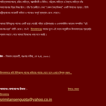
সাহিত্যসমালোচনা, চরিত-সাহিত্য, আত্মজীবনী ও বিবিধ। বঙ্কিম-সাহিত্য ও বৈষ্ণব-সাহিত্য তাঁর
সমালোচনার প্রিয় বিষয় ছিল। তাঁর ইংরেজীতে লেখা “বেঙ্গল বৈষ্ণভিজম্” একটি উপাদেয় গ্রন্থ। তিনি
রবীন্দ্রনাথের কয়েকটি কবিতা ও গানেরও অপূর্ব ব্যাখ্যান রেখে গেছেন।
আমরা বিপিনচন্দ্র পালের একটি ছড়া পেয়েছি শক্তি চট্টোপাধ্যায় ও এখলাসউদ্দিন আহমদ সম্পাদিত “দুই
বাংলার ছড়া” বইটি থেকে। তা-ই
মিলনসাগরে
র
পাতায় তুলে এই মহান মানুষটিকে মিলনসাগরের শ্রদ্ধার্ঘ্য
প্রদান করতে পেরে আমরা নিজেদের ধন্য মনে করছি।
উত্স
– শিবদাস চক্রবর্তী, বাঙলার মনীষা, ১ম খণ্ড, ১৯৮৬।
মিলনসাগরে কবি
বিপিনচন্দ্র পালের
কবিতার পাতায় যেতে হলে এখানে ক্লিক্ করুন...
আমাদের যোগাযোগের ঠিকানা
:-
উপরে ফেরত
মিলনসাগর
srimilansengupta@yahoo.co.in