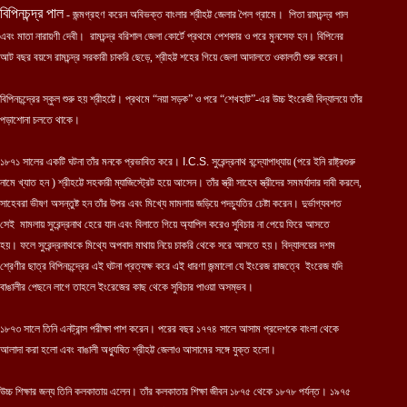
বিপিনচন্দ্র পাল
- জন্মগ্রহণ করেন অবিভক্ত বাংলার শ্রীহট্ট জেলার পৈল গ্রামে। পিতা রামচন্দ্র পাল
এবং মাতা নারায়ণী দেবী। রামচন্দ্র বরিশাল জেলা কোর্টে প্রথমে পেশকার ও পরে মুনসেফ হন। বিপিনের
আট বছর বয়সে রামচন্দ্র সরকারী চাকরি ছেড়ে, শ্রীহট্ট শহের গিয়ে জেলা আদালতে ওকালতী শুরু করেন।
বিপিনচন্দ্রের স্কুল শুরু হয় শ্রীহট্টে। প্রথমে “নয়া সড়ক” ও পরে “শেখহাট”-এর উচ্চ ইংরেজী বিদ্যালয়ে তাঁর
পড়াশোনা চলতে থাকে।
১৮৭১ সালের একটি ঘটনা তাঁর মনকে প্রভাবিত করে।
I.C.S.
সুরেন্দ্রনাথ বন্দ্যোপাধ্যায় (পরে ইনি রাষ্ট্রগুরু
নামে খ্যাত হন ) শ্রীহট্টে সহকারী ম্যাজিস্ট্রেট হয়ে আসেন। তাঁর স্ত্রী সাহেব স্ত্রীদের সমমর্যাদার দাবী করলে,
সাহেবরা ভীষণ অসন্তুষ্ট হন তাঁর উপর এবং মিখ্যে মামলায় জড়িয়ে পদচ্যুতির চেষ্টা করেন। দুর্ভাগ্যবশত
সেই মামলায় সুরেন্দ্রনাথ হেরে যান এবং বিলাতে গিয়ে অ্যাপিল করেও সুবিচার না পেয়ে ফিরে আসতে
হয়। ফলে সুরেন্দ্রনাথকে মিথ্যে অপবাদ মাথায় নিয়ে চাকরি থেকে সরে আসতে হয়। বিদ্যালয়ের দশম
শ্রেণীর ছাত্র বিপিনচন্দ্রের এই ঘটনা প্রত্যক্ষ করে এই ধারণা জন্মালো যে ইংরেজ রাজত্বে ইংরেজ যদি
বাঙালীর পেছনে লাগে তাহলে ইংরেজের কাছ থেকে সুবিচার পাওয়া অসম্ভব।
১৮৭৩ সালে তিনি এনট্রান্স পরীক্ষা পাশ করেন। পরের বছর ১৭৭৪ সালে আসাম প্রদেশকে বাংলা থেকে
আলাদা করা হলো এবং বাঙালী অধ্যুষিত শ্রীহট্ট জেলাও আসামের সঙ্গে যুক্ত হলো।
উচ্চ শিক্ষার জন্য তিনি কলকাতায় এলেন। তাঁর কলকাতার শিক্ষা জীবন ১৮৭৫ থেকে ১৮৭৮ পর্যন্ত। ১৯৭৫