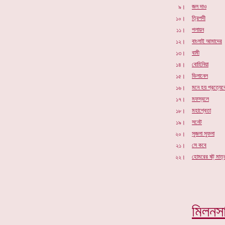
জল দাও
৯।
ত্রিপদী
১০।
পলায়ন
১১।
বাংলাই আমাদের
১২।
বামী
১৩।
বোহিনিয়া
১৪।
ভিলানেল
১৫।
মনে হয় প্রত্যেক
১৬।
মফস্বলে
১৭।
মহাশ্বেতা
১৮।
সনেট
১৯।
সুজলা সুফলা
২০।
সে কবে
২১।
হোমরের ষট্ মাত্র
২২।
মিলনস