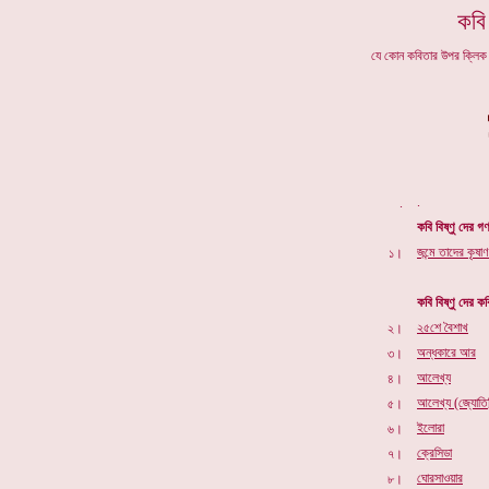
কবি 
যে কোন কবিতার উপর ক্লি
.
.
কবি বিষ্ণু দের গণ
জন্মে তাদের কৃষাণ
১।
কবি বিষ্ণু দের ক
২৫শে বৈশাখ
২।
অন্ধকারে আর
৩।
আলেখ্য
৪।
আলেখ্য (জ্যোতিরি
৫।
ইলোরা
৬।
ক্রেসিডা
৭।
ঘোরসাওয়ার
৮।