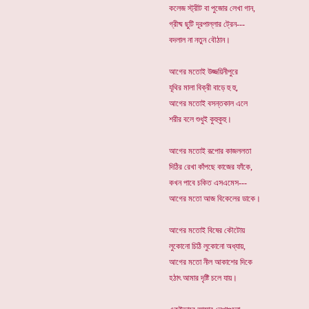
কলেজ স্ট্রীট বা পুজোর লেখা গান,
গ্রীষ্ম ছুটি দূরপাল্লার ট্রেন---
বদলাল না নতুন বৌঠান।
আগের মতোই উজ্জয়িনীপুরে
যূথির মালা বিক্রী বাড়ে হু হু,
আগের মতোই বসন্তকাল এলে
শরীর বলে শুধুই কুহুকুহু।
আগের মতোই রূপোর কাজললতা
দিঠির রেখা কাঁপছে কাজের ফাঁকে,
কখন পাবে চকিত এসএমেস---
আগের মতো আজ বিকেলের ডাকে।
আগের মতোই বিষের কৌটোয়
লুকোনো চিঠি লুকোনো অধ্যায়,
আগের মতো নীল আকাশের দিকে
হঠাৎ আমার দৃষ্টি চলে যায়।