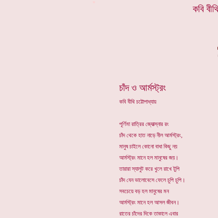
*
কবি বীথি
চাঁদ ও আর্মস্ট্রং
কবি বীথি চট্টোপাধ্যায়
পূর্ণিমা রাত্রির জ্যোত্স্নার রং
চাঁদ থেকে হাত নাড়ে নীল আর্মস্ট্রং,
মানুষ চাইলে কোনো বাধা কিছু নয়
আর্মস্ট্রং মানে হল মানুষের জয়।
তারারা স্যালুট করে খুলে রাখে টুপি
চাঁদ যেন ভালোবেসে ফেলে চুপি চুপি।
সবচেয়ে বড় হল মানুষের মন
আর্মস্ট্রং মানে হল আসল জীবন।
রাতের চাঁদের দিকে তাকালে এবার