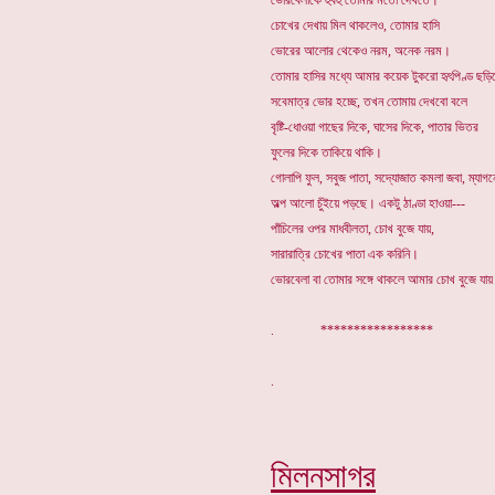
ভোরবেলাকে হুবহু তোমার মতো দেখতে।
চোখের দেখায় মিল থাকলেও, তোমার হাসি
ভোরের আলোর থেকেও নরম, অনেক নরম।
তোমার হাসির মধ্যে আমার কয়েক টুকরো হৃৎপিণ্ড ছড়
সবেমাত্র ভোর হচ্ছে, তখন তোমায় দেখবো বলে
বৃষ্টি-ধোওয়া গাছের দিকে, ঘাসের দিকে, পাতার ভিতর
ফুলের দিকে তাকিয়ে থাকি।
গোলাপি ফুল, সবুজ পাতা, সদ্যোজাত কমলা জবা, ম্যাগন
অল্প আলো চুঁইয়ে পড়ছে। একটু ঠাণ্ডা হাওয়া---
পাঁচিলের ওপর মাধবীলতা, চোখ বুজে যায়,
সারারাত্রি চোখের পাতা এক করিনি।
ভোরবেলা বা তোমার সঙ্গে থাকলে আমার চোখ বুজে যা
. *****************
মিলনসাগর