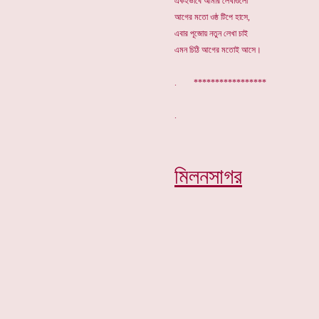
একইভাবে আমার লেখাগুলো
আগের মতো ওষ্ঠ টিপে হাসে,
এবার পূজোয় নতুন লেখা চাই
এমন চিঠি আগের মতোই আসে।
. *****************
মিলনসাগর