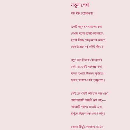
নতুন লেখা
কবি বীথি চট্টোপাধ্যায়
একটি নতুন মন খারাপের কথা
লেখার জন্যে বসেছি জানলাতে,
হাওয়া দিচ্ছে শরত্কালের আকাশ
রোদ উঠেছে নখ কাটছি দাঁতে।
নতুন কথা লিখবো কেমনভাবে
সেই তো একই গয়ংগচ্ছ কথা,
দমকা হাওয়ায় উত্তম-সুপ্রিয়া---
দুলছে আকাশ একই ব্যাকুলতা।
সেই তো একই অমিতাভ আর রেখা
প্যানপ্যানানি পরস্ত্রী আর কানু---
কাদম্বরী আগের মতোই একা,
রাণুকে নিয়ে এখনও লেখে ভানু।
কোনো কিছুই বদলালো না যেন