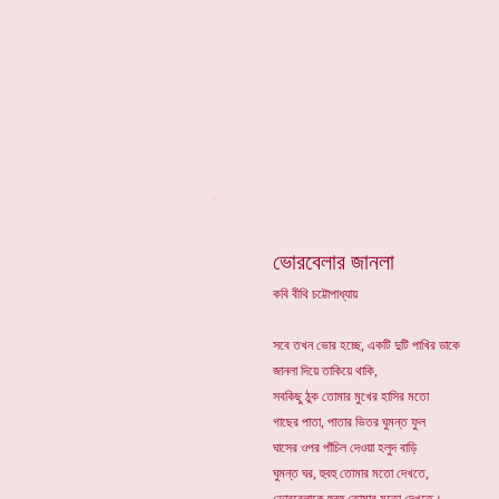
*
ভোরবেলার জানলা
কবি বীথি চট্টোপাধ্যায়
সবে তখন ভোর হচ্ছে, একটি দুটি পাখির ডাকে
জানলা দিয়ে তাকিয়ে থাকি,
সবকিছু ঠুক তোমার মুখের হাসির মতো
গাছের পাতা, পাতার ভিতর ঘুমন্ত ফুল
ঘাসের ওপর পাঁচিল দেওয়া হলুদ বাড়ি
ঘুমন্ত ঘর, হুবহু তোমার মতো দেখতে,