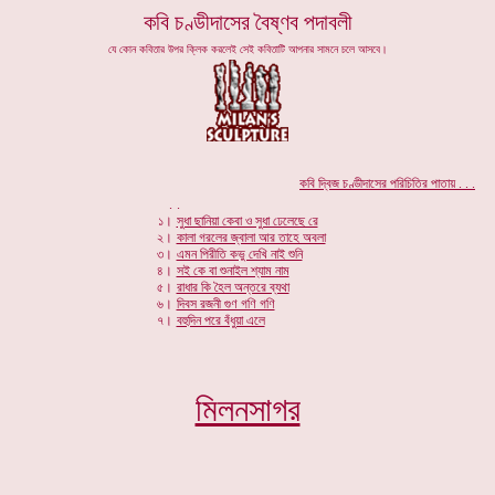
কবি চণ্ডীদাসের বৈষ্ণব পদাবলী
যে কোন কবিতার উপর ক্লিক করলেই সেই কবিতাটি আপনার সামনে চলে আসবে।
কবি দ্বিজ চণ্ডীদাসের পরিচিতির পাতায় . . .
.
.
১।
সুধা ছানিয়া কেবা ও সুধা ঢেলেছে রে
২।
কালা গরলের জ্বালা আর তাহে অবলা
৩।
এমন পিরীতি কভু দেখি নাই শুনি
৪।
সই কে বা শুনাইল শ্যাম নাম
৫।
রাধার কি হৈল অন্তরে ব্যথা
৬।
দিবস রজনী গুণ গণি গণি
৭।
বহুদিন পরে বঁধুয়া এলে
মিলনসাগর