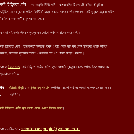
কবি চিত্রিতা দেবী
– গত শতাব্দীর বিশিষ্ট কবি। আমরা কবিতাটি পেয়েছি নমিতা চৌধুরী ও
অনিন্দিতা বসু সান্যাল সম্পাদিত “দামিনী” কাব্য সংকলন থেকে। তাঁরা পেয়েছেন কবি সুব্রত রুদ্র সম্পাদিত
“কবিদের কলকাতা” কাব্য সংকলন থেকে।
এ ছাড়া এই কবির জীবন সম্বন্ধে আর কোনো তথ্য আমাদের কাছে নেই।
কবি চিত্রিতা দেবী ও তাঁর কবিতা সম্বন্ধে তথ্য ও তাঁর একটি ছবি যদি কেউ আমাদের পাঠান তাহলে
আমরা, আমাদের কৃতজ্ঞতা স্পরূপ প্রেরকের নাম এই পাতায় উল্লেখ করবো।
আমরা
মিলনসাগরে
কবি চিত্রিতা দেবীর কবিতা তুলে আগামী প্রজন্মের কাছে পৌঁছে দিতে পারলে এই
প্রচেষ্টার সার্থকতা।
উত্স
---
নমিতা চৌধুরী
ও
অনিন্দিতা বসু সান্যাল
সম্পাদিত “মহিলা কবিদের কবিতা সংকলন ১৪০০-২০০০
. দামিনী”।
কবি
চিত্রিতা
দেবীর মূল পাতায় যেতে এখানে ক্লিক করুন
।
srimilansengupta@yahoo.co.in
আমাদের ই-মেল -