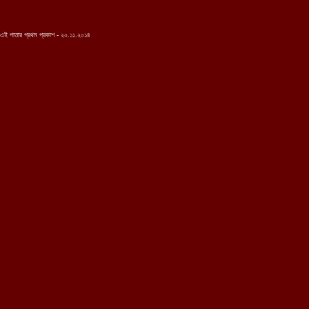
এই পাতার প্রথম প্রকাশ - ২০.১১.২০১৪
...