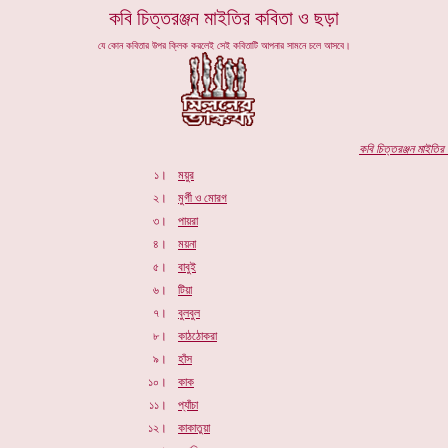
কবি
চিত্তরঞ্জন মাইতির
কবিতা ও ছড়া
যে কোন কবিতার উপর ক্লিক করলেই সেই কবিতাটি আপনার সামনে চলে আসবে।
কবি
চিত্তরঞ্জন মাইতির
প
১।
ময়ুর
২।
মুর্গী ও মোরগ
৩।
পায়রা
৪।
ময়না
৫।
বাবুই
৬।
টিয়া
৭।
বুলবুল
৮।
কাঠঠোকরা
৯।
হাঁস
১০।
কাক
১১।
প্যাঁচা
১২।
কাকাতুয়া