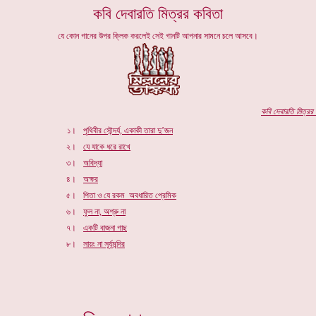
কবি দেবারতি মিত্রর কবিতা
যে কোন গানের উপর ক্লিক করলেই সেই গানটি আপনার সামনে চলে আসবে।
কবি
দেবারতি মিত্রর
প
১।
পৃথিবীর সৌন্দর্য, একাকী তারা দু’জন
২।
যে যাকে ধরে রাখে
৩।
অবিদ্যা
৪।
অক্ষর
৫।
পিতা ও যে রকম অবধারিত প্রেমিক
৬।
ফুল না, অশ্রু না
৭।
একটি বাজনা গাছ
৮।
সায়ং না সূর্যমন্দির