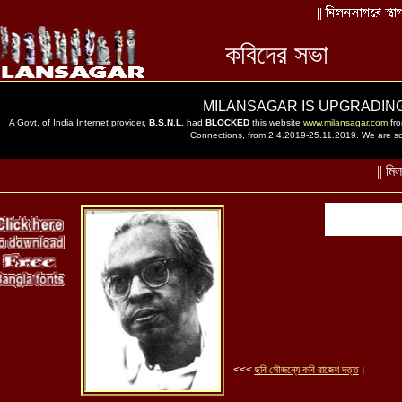
<<<
ছবি সৌজন্যে কবি রাজেশ দত্ত
।