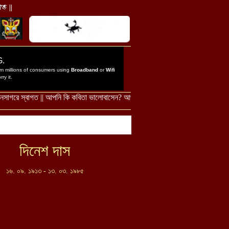
দিনেশ দাস
১৬. ০৯. ১৯১৩ - ১৩. ০৩. ১৯৮৫